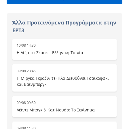
Άλλα Προτεινόμενα Προγράμματα στην
ΕΡΤ3
10/08 14:30
Η Λίζα το ‘Σκασε – Ελληνική Ταινία
09/08 23:45
Η Μiργκα Γκραζινiτε-Τίλα Διευθύνει Τσαϊκόφσκι
και Βάινμπεργκ
09/08 09:30
Λέϊντι Μπαγκ & Κατ Νουάρ: Το Ξεκίνημα
09/08 11:30