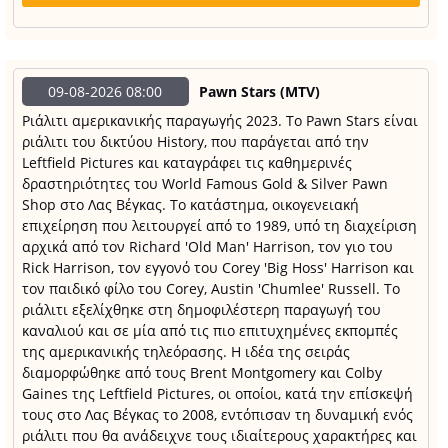
09-08-2026 08:00
Pawn Stars (MTV)
Ριάλιτι αμερικανικής παραγωγής 2023. Το Pawn Stars είναι
ριάλιτι του δικτύου History, που παράγεται από την
Leftfield Pictures και καταγράφει τις καθημερινές
δραστηριότητες του World Famous Gold & Silver Pawn
Shop στο Λας Βέγκας. Το κατάστημα, οικογενειακή
επιχείρηση που λειτουργεί από το 1989, υπό τη διαχείριση
αρχικά από τον Richard 'Old Man' Harrison, τον γιο του
Rick Harrison, τον εγγονό του Corey 'Big Hoss' Harrison και
τον παιδικό φίλο του Corey, Austin 'Chumlee' Russell. Το
ριάλιτι εξελίχθηκε στη δημοφιλέστερη παραγωγή του
καναλιού και σε μία από τις πιο επιτυχημένες εκπομπές
της αμερικανικής τηλεόρασης. Η ιδέα της σειράς
διαμορφώθηκε από τους Brent Montgomery και Colby
Gaines της Leftfield Pictures, οι οποίοι, κατά την επίσκεψή
τους στο Λας Βέγκας το 2008, εντόπισαν τη δυναμική ενός
ριάλιτι που θα ανάδειχνε τους ιδιαίτερους χαρακτήρες και