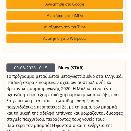
Αναζήτηση στο Google
Αναζήτηση στο IMDb
Αναζήτηση στο YouTube
Αναζήτηση στο Wikipedia
09-08-2026 10:15
Bluey (STAR)
Το πρόγραμμα μεταδίδεται μεταγλωττισμένο στα ελληνικά.
Παιδική σειρά κινουμένων σχεδίων αυστραλιανής και
βρετανικής συμπαραγωγής 2020. H Mπλούι είναι ένα
αξιαγάπητο και εξαιρετικά χαρούμενο μπλε κουτάβι, που
λατρεύει να μετατρέπει την καθημερινή ζωή σε
παιχνιδιάρικες περιπέτειες! Ζει με τη μαμά, τον μπαμπά
και τη μικρή της αδελφή Μπίνγκο και μοιράζονται όμορφες
στιγμές παιχνιδιού, πειράζοντας τους γονείς τους -
ιδιαίτερα τον μπαμπά! Η φαντασία και η ενέργεια της