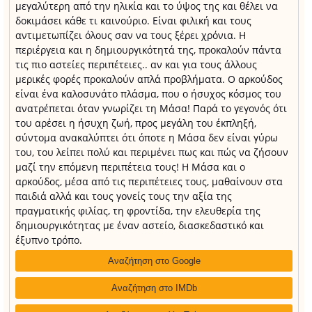
μεγαλύτερη από την ηλικία και το ύψος της και θέλει να
δοκιμάσει κάθε τι καινούριο. Είναι φιλική και τους
αντιμετωπίζει όλους σαν να τους ξέρει χρόνια. Η
περιέργεια και η δημιουργικότητά της, προκαλούν πάντα
τις πιο αστείες περιπέτειες.. αν και για τους άλλους
μερικές φορές προκαλούν απλά προβλήματα. Ο αρκούδος
είναι ένα καλοσυνάτο πλάσμα, που ο ήσυχος κόσμος του
ανατρέπεται όταν γνωρίζει τη Μάσα! Παρά το γεγονός ότι
του αρέσει η ήσυχη ζωή, προς μεγάλη του έκπληξή,
σύντομα ανακαλύπτει ότι όποτε η Μάσα δεν είναι γύρω
του, του λείπει πολύ και περιμένει πως και πώς να ζήσουν
μαζί την επόμενη περιπέτεια τους! Η Μάσα και ο
αρκούδος, μέσα από τις περιπέτειες τους, μαθαίνουν στα
παιδιά αλλά και τους γονείς τους την αξία της
πραγματικής φιλίας, τη φροντίδα, την ελευθερία της
δημιουργικότητας με έναν αστείο, διασκεδαστικό και
έξυπνο τρόπο.
Αναζήτηση στο Google
Αναζήτηση στο IMDb