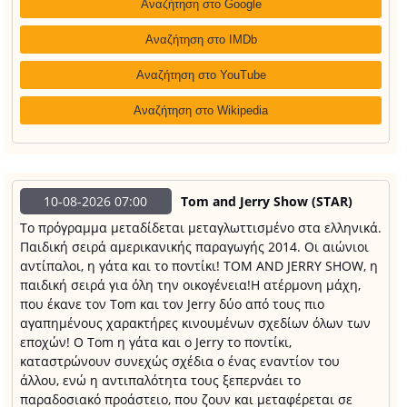
Αναζήτηση στο Google
Αναζήτηση στο IMDb
Αναζήτηση στο YouTube
Αναζήτηση στο Wikipedia
10-08-2026 07:00
Tom and Jerry Show (STAR)
Το πρόγραμμα μεταδίδεται μεταγλωττισμένο στα ελληνικά.
Παιδική σειρά αμερικανικής παραγωγής 2014. Οι αιώνιοι
αντίπαλοι, η γάτα και το ποντίκι! TOM AND JERRY SHOW, η
παιδική σειρά για όλη την οικογένεια!Η ατέρμονη μάχη,
που έκανε τον Tom και τον Jerry δύο από τους πιο
αγαπημένους χαρακτήρες κινουμένων σχεδίων όλων των
εποχών! O Tom η γάτα και ο Jerry το ποντίκι,
καταστρώνουν συνεχώς σχέδια ο ένας εναντίον του
άλλου, ενώ η αντιπαλότητα τους ξεπερνάει το
παραδοσιακό προάστειο, που ζουν και μεταφέρεται σε