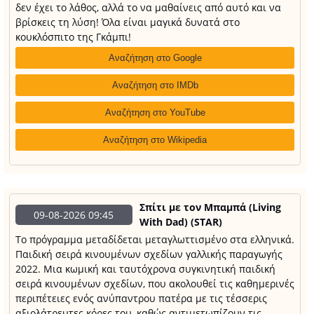
δεν έχει το λάθος, αλλά το να μαθαίνεις από αυτό και να
βρίσκεις τη λύση! Όλα είναι μαγικά δυνατά στο
κουκλόσπιτο της Γκάμπι!
Αναζήτηση στο Google
Αναζήτηση στο IMDb
Αναζήτηση στο YouTube
Αναζήτηση στο Wikipedia
Σπίτι με τον Μπαμπά (Living
09-08-2026 09:45
With Dad) (STAR)
Το πρόγραμμα μεταδίδεται μεταγλωττισμένο στα ελληνικά.
Παιδική σειρά κινουμένων σχεδίων γαλλικής παραγωγής
2022. Μια κωμική και ταυτόχρονα συγκινητική παιδική
σειρά κινουμένων σχεδίων, που ακολουθεί τις καθημερινές
περιπέτειες ενός ανύπαντρου πατέρα με τις τέσσερις
αξιολάτρευτες κόρες του, καθώς αντιμετωπίζουν τις