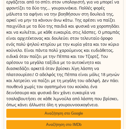
εργάζεται από το σπίτι στον υπολογιστή, για να μπορεί να
φροντίζει τα δύο της... γουρουνάκια. Πολλές φορές
μάλιστα τα αφήνει να την βοηθήσουν στη δουλειά της,
αρκεί να μην τα κάνουν άνω κάτω. Της αρέσει να παίζει
παιχνίδια με τα δύο της παιδιά και φυσικά να χοροπηδάει
και να κυλιέται, με κάθε ευκαιρία, στις λάσπες. Ο μπαμπάς
είναι αρχιτέκτονας και δουλεύει στον τελευταίο όροφο
ενός πολύ ψηλού κτηρίου με την κυρία γάτα και τον κύριο
κούνελο. Είναι πάντα πολύ χαρούμενος και ευδιάθετος,
ειδικά όταν παίζει με την Πέππα και τον Τζορτζ. Του
αρέσουν τα μεγάλα ταξίδια με το αυτοκίνητο και
διασκεδάζει αρκετά όταν βρίσκει λίγη λάσπη να
πλατσουρίσει! Ο αδελφός της Πέππα είναι μόλις 18 μηνών
και λατρεύει να παίζει με τη μεγάλη του αδελφή. Δεν πάει
πουθενά χωρίς τον αγαπημένο του κούκλο, ένα
δεινόσαυρο και φυσικά δεν χάνει ευκαιρία να
τσαλαβουτήσει σε κάθε λιμνούλα από λάσπη που βρίσκει,
όπως κάνει άλλωστε όλη η γουρουνοοικογένεια.
Αναζήτηση στο Google
Αναζήτηση στο IMDb