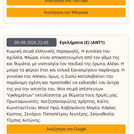
Αναζήτηση στο YouTube
Αναζήτηση στο Wikipedia
09-08-2026 22:45
Εγκλήματα (Ε) (ANT1)
Κωμική σειρά ελληνικής παραγωγής. Η γυναίκα του
Αχιλλέα, Φλώρα, είναι απογοητευμένη από τον γάμο της
και θυμάται με νοσταλγία τον παιδικό της έρωτα, Αλέκο. Η
μοίρα τα φέρνει έτσι και τελικά ξανασμίγουν παράνομα. Η
γυναίκα του Αλέκου, όμως, η Σωσώ καταλαβαίνει την
παράνομη σχέση και προσπαθεί να εκδικηθεί τον άντρα
της για την απιστία του. Μια σειρά απίστευτων
‘'εγκλημάτων'' εκτυλίσσεται με θύματα τους ήρωές μας.
Πρωταγωνιστές: Χατζηπαναγιώτης Χρήστος, Καίτη
Κωνσταντίνου, Μανέ Ηρώ, Καβογιάννη Μαρία, Κόκλας
Κώστας. Σενάριο: Παπαπέτρου Λευτέρης. Σκηνοθεσία:
Τέμπος Αντώνης.
Αναζήτηση στο Google