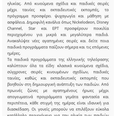
ηλικίας. Από κινούμενα σχέδια και παιδικές σειρές
μέχρι ταινίες και εκπαιδευτικές εκπομπές, το
πρόγραμμα προσφέρει ψυχαγωγία και μάθηση με
ασφάλεια. Δημοφιλή κανάλια όπως Nickelodeon, Disney
Channel, Star και ΕΡΤ προσφέρουν ποικιλία
περιεχομένου για μικρά και μεγαλύτερα παιδιά.
Ανακαλύψτε νέες αγαπημένες σειρές και δείτε ποια
παιδικά προγράμματα παίζουν σήμερα και τις επόμενες
ημέρες.
Τα παιδικά προγράμματα της ελληνικής τηλεόρασης
καλύπτουν όλα τα είδη: κλασικά κινούμενα σχέδια,
σύγχρονες σειρές κινουμένων σχεδίων, παιδικές
ταινίες, καθώς και εκπαιδευτικές εκπομπές που
βοηθούν στη δημιουργική ανάπτυξη των παιδιών. Από
πρωινές ζώνες με αγαπημένους ήρωες μέχρι
απογευματινά προγράμματα γεμάτα φαντασία και
περιπέτεια, κάθε στιγμή της ημέρας είναι ιδανική για
διασκέδαση. Οι γονείς μπορούν να επιλέξουν εύκολα
κατάλληλο περιεχόμενο για την ηλικία των παιδιών