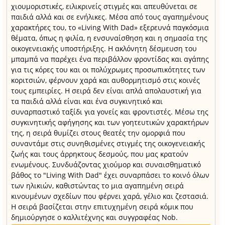
χιουμοριστικές, ειλικρινείς στιγμές και απευθύνεται σε
παιδιά αλλά και σε ενήλικες. Μέσα από τους αγαπημένους
χαρακτήρες του, το «Living With Dad» εξερευνά παγκόσμια
θέματα, όπως η φιλία, η ενσυναίσθηση και η σημασία της
οικογενειακής υποστήριξης. Η ακλόνητη δέσμευση του
μπαμπά να παρέχει ένα περιβάλλον φροντίδας και αγάπης
για τις κόρες του και οι πολύχρωμες προσωπικότητες των
κοριτσιών, φέρνουν χαρά και αυθορμητισμό στις κοινές
τους εμπειρίες. Η σειρά δεν είναι απλά απολαυστική για
τα παιδιά αλλά είναι και ένα συγκινητικό και
συναρπαστικό ταξίδι για γονείς και φροντιστές. Μέσω της
συγκινητικής αφήγησης και των γοητευτικών χαρακτήρων
της, η σειρά θυμίζει στους θεατές την ομορφιά που
συναντάμε στις συνηθισμένες στιγμές της οικογενειακής
ζωής και τους άρρηκτους δεσμούς, που μας κρατούν
ενωμένους. Συνδυάζοντας χιούμορ και συναισθηματικό
βάθος το "Living With Dad" έχει συναρπάσει το κοινό όλων
των ηλικιών, καθιστώντας το μια αγαπημένη σειρά
κινουμένων σχεδίων που φέρνει χαρά, γέλιο και ζεστασιά.
Η σειρά βασίζεται στην επιτυχημένη σειρά κόμικ που
δημιούργησε ο καλλιτέχνης και συγγραφέας Nob.