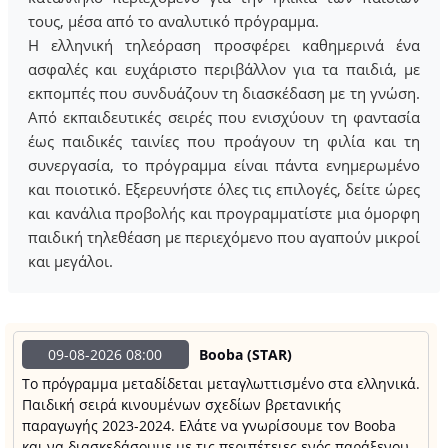
τους, μέσα από το αναλυτικό πρόγραμμα.
Η ελληνική τηλεόραση προσφέρει καθημερινά ένα
ασφαλές και ευχάριστο περιβάλλον για τα παιδιά, με
εκπομπές που συνδυάζουν τη διασκέδαση με τη γνώση.
Από εκπαιδευτικές σειρές που ενισχύουν τη φαντασία
έως παιδικές ταινίες που προάγουν τη φιλία και τη
συνεργασία, το πρόγραμμα είναι πάντα ενημερωμένο
και ποιοτικό. Εξερευνήστε όλες τις επιλογές, δείτε ώρες
και κανάλια προβολής και προγραμματίστε μια όμορφη
παιδική τηλεθέαση με περιεχόμενο που αγαπούν μικροί
και μεγάλοι.
09-08-2026 08:00
Booba (STAR)
Το πρόγραμμα μεταδίδεται μεταγλωττισμένο στα ελληνικά.
Παιδική σειρά κινουμένων σχεδίων βρετανικής
παραγωγής 2023-2024. Ελάτε να γνωρίσουμε τον Booba
και να διασκεδάσουμε με τις περιπέτειες ενός παράξενου,