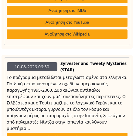
Αναζήτηση στο IMDb
Αναζήτηση στο YouTube
Αναζήτηση στο Wikipedia
Sylvester and Tweety Mysteries
10-08-2026 06:30
(STAR)
Το πρόγραμμα μεταδίδεται μεταγλωττισμένο στα ελληνικά.
Παιδική σειρά κινουμένων σχεδίων αμερικανικής
παραγωγής 1995-2000. Δυο αιώνιοι αντίπαλοι
επιστρέφουν και ζουν μαζί ανεπανάληπτες περιπέτειες. Ο
Σιλβέστερ και ο Τουίτι μαζί με το λαγωνικό Γκράνι και το
μπουλντόγκ Εκτορα, γυρνούν σε όλο τον κόσμο και
παίρνουν μέρος σε ταυρομαχίες στην Ισπανία, ξεφεύγουν
από πολεμιστές Νίντζα στην Ιαπωνία και λύνουν
μυστήρια...