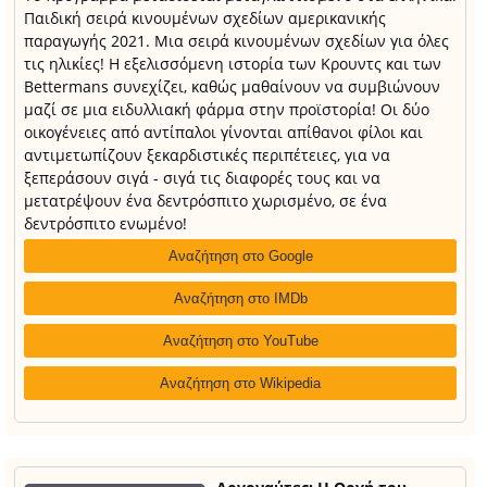
Παιδική σειρά κινουμένων σχεδίων αμερικανικής
παραγωγής 2021. Μια σειρά κινουμένων σχεδίων για όλες
τις ηλικίες! Η εξελισσόμενη ιστορία των Κρουντς και των
Bettermans συνεχίζει, καθώς μαθαίνουν να συμβιώνουν
μαζί σε μια ειδυλλιακή φάρμα στην προϊστορία! Οι δύο
οικογένειες από αντίπαλοι γίνονται απίθανοι φίλοι και
αντιμετωπίζουν ξεκαρδιστικές περιπέτειες, για να
ξεπεράσουν σιγά - σιγά τις διαφορές τους και να
μετατρέψουν ένα δεντρόσπιτο χωρισμένο, σε ένα
δεντρόσπιτο ενωμένο!
Αναζήτηση στο Google
Αναζήτηση στο IMDb
Αναζήτηση στο YouTube
Αναζήτηση στο Wikipedia