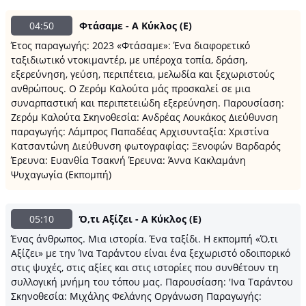
04:50
Φτάσαμε - Α Κύκλος (E)
Έτος παραγωγής: 2023 «Φτάσαμε»: Ένα διαφορετικό
ταξιδιωτικό ντοκιμαντέρ, με υπέροχα τοπία, δράση,
εξερεύνηση, γεύση, περιπέτεια, μελωδία και ξεχωριστούς
ανθρώπους. Ο Ζερόμ Καλούτα μάς προσκαλεί σε μια
συναρπαστική και περιπετειώδη εξερεύνηση. Παρουσίαση:
Ζερόμ Καλούτα Σκηνοθεσία: Ανδρέας Λουκάκος Διεύθυνση
παραγωγής: Λάμπρος Παπαδέας Αρχισυνταξία: Χριστίνα
Κατσαντώνη Διεύθυνση φωτογραφίας: Ξενοφών Βαρδαρός
Έρευνα: Ευανθία Τσακνή Έρευνα: Άννα Κακλαμάνη
Ψυχαγωγία (Εκπομπή)
05:10
Ό,τι Αξίζει - Α Κύκλος (E)
Ένας άνθρωπος. Μια ιστορία. Ένα ταξίδι. Η εκπομπή «Ό,τι
Αξίζει» με την Ίνα Ταράντου είναι ένα ξεχωριστό οδοιπορικό
στις ψυχές, στις αξίες και στις ιστορίες που συνθέτουν τη
συλλογική μνήμη του τόπου μας. Παρουσίαση: 'Ινα Ταράντου
Σκηνοθεσία: Μιχάλης Φελάνης Οργάνωση Παραγωγής: