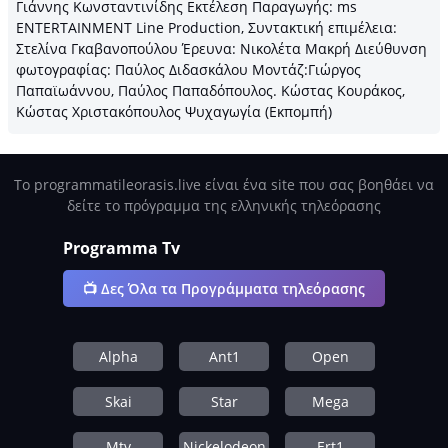
Γιάννης Κωνσταντινίδης Εκτέλεση Παραγωγής: ms
ENTERTAINMENT Line Production, Συντακτική επιμέλεια:
Στελίνα Γκαβανοπούλου Έρευνα: Νικολέτα Μακρή Διεύθυνση
φωτογραφίας: Παύλος Διδασκάλου Μοντάζ:Γιώργος
Παπαϊωάννου, Παύλος Παπαδόπουλος. Κώστας Κουράκος,
Κώστας Χριστακόπουλος Ψυχαγωγία (Εκπομπή)
Το programmatileorasis.live είναι ένα site που σας βοηθάει να
δείτε το πρόγραμμα της ελληνικής τηλεόρασης
Programma Tv
📺 Δες Όλα τα Προγράμματα τηλεόρασης
Alpha
Ant1
Open
Skai
Star
Mega
Mtv
Nickelodeon
Ert1