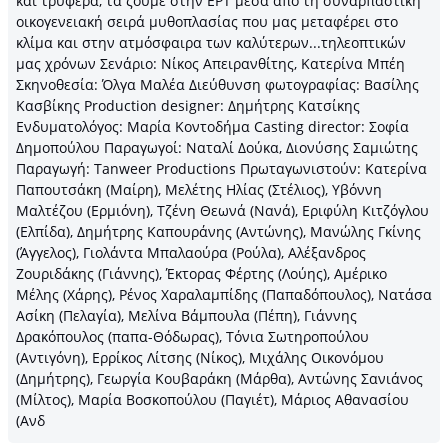
και τρυφερά, τα ζούμε στην ΕΡΤ μέσα από τη συναρπαστική
οικογενειακή σειρά μυθοπλασίας που μας μεταφέρει στο
κλίμα και στην ατμόσφαιρα των καλύτερων...τηλεοπτικών
μας χρόνων Σενάριο: Νίκος Απειρανθίτης, Κατερίνα Μπέη
Σκηνοθεσία: Όλγα Μαλέα Διεύθυνση φωτογραφίας: Βασίλης
Κασβίκης Production designer: Δημήτρης Κατσίκης
Ενδυματολόγος: Μαρία Κοντοδήμα Casting director: Σοφία
Δημοπούλου Παραγωγοί: Ναταλί Δούκα, Διονύσης Σαμιώτης
Παραγωγή: Tanweer Productions Πρωταγωνιστούν: Κατερίνα
Παπουτσάκη (Μαίρη), Μελέτης Ηλίας (Στέλιος), Υβόννη
Μαλτέζου (Ερμιόνη), Τζένη Θεωνά (Νανά), Εριφύλη Κιτζόγλου
(Ελπίδα), Δημήτρης Καπουράνης (Αντώνης), Μανώλης Γκίνης
(Άγγελος), Γιολάντα Μπαλαούρα (Ρούλα), Αλέξανδρος
Ζουριδάκης (Γιάννης), Έκτορας Φέρτης (Λούης), Αμέρικο
Μέλης (Χάρης), Ρένος Χαραλαμπίδης (Παπαδόπουλος), Νατάσα
Ασίκη (Πελαγία), Μελίνα Βάμπουλα (Πέπη), Γιάννης
Δρακόπουλος (παπα-Θόδωρας), Τόνια Σωτηροπούλου
(Αντιγόνη), Ερρίκος Λίτσης (Νίκος), Μιχάλης Οικονόμου
(Δημήτρης), Γεωργία Κουβαράκη (Μάρθα), Αντώνης Σανιάνος
(Μίλτος), Μαρία Βοσκοπούλου (Παγιέτ), Mάριος Αθανασίου
(Ανδ