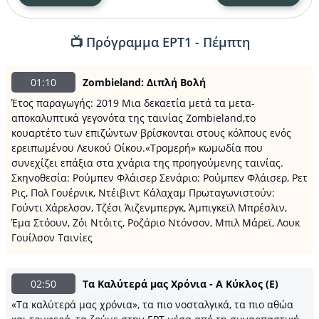
📺 Πρόγραμμα ΕΡΤ1 - Πέμπτη
01:10
Zombieland: Διπλή Βολή
Έτος παραγωγής: 2019 Μια δεκαετία μετά τα μετα-
αποκαλυπτικά γεγονότα της ταινίας Zombieland,το
κουαρτέτο των επιζώντων βρίσκονται στους κόλπους ενός
ερειπωμένου Λευκού Οίκου.«Τρομερή» κωμωδία που
συνεχίζει επάξια στα χνάρια της προηγούμενης ταινίας.
Σκηνοθεσία: Ρούμπεν Φλάισερ Σενάριο: Ρούμπεν Φλάισερ, Ρετ
Ρις, Πολ Γουέρνικ, Ντέιβιντ Κάλαχαμ Πρωταγωνιστούν:
Γούντι Χάρελσον, Τζέσι Άιζενμπεργκ, Άμπιγκεϊλ Μπρέσλιν,
Έμα Στόουν, Ζόι Ντόιτς, Ροζάριο Ντόνσον, Μπιλ Μάρεϊ, Λουκ
Γουίλσον Ταινίες
02:50
Τα Καλύτερά μας Χρόνια - Α Κύκλος (E)
«Τα καλύτερά μας χρόνια», τα πιο νοσταλγικά, τα πιο αθώα