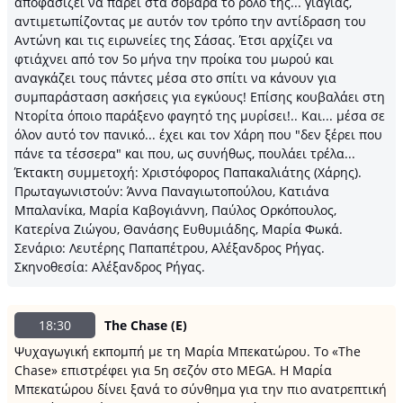
αποφασίζει να πάρει στα σοβαρά το ρόλο της... γιαγιάς,
αντιμετωπίζοντας με αυτόν τον τρόπο την αντίδραση του
Αντώνη και τις ειρωνείες της Σάσας. Έτσι αρχίζει να
φτιάχνει από τον 5ο μήνα την προίκα του μωρού και
αναγκάζει τους πάντες μέσα στο σπίτι να κάνουν για
συμπαράσταση ασκήσεις για εγκύους! Επίσης κουβαλάει στη
Ντορίτα όποιο παράξενο φαγητό της μυρίσει!.. Και... μέσα σε
όλον αυτό τον πανικό... έχει και τον Χάρη που "δεν ξέρει που
πάνε τα τέσσερα" και που, ως συνήθως, πουλάει τρέλα...
Έκτακτη συμμετοχή: Χριστόφορος Παπακαλιάτης (Χάρης).
Πρωταγωνιστούν: Άννα Παναγιωτοπούλου, Κατιάνα
Μπαλανίκα, Μαρία Καβογιάννη, Παύλος Ορκόπουλος,
Κατερίνα Ζιώγου, Θανάσης Ευθυμιάδης, Μαρία Φωκά.
Σενάριο: Λευτέρης Παπαπέτρου, Αλέξανδρος Ρήγας.
Σκηνοθεσία: Αλέξανδρος Ρήγας.
18:30
The Chase (Ε)
Ψυχαγωγική εκπομπή με τη Μαρία Μπεκατώρου. Το «The
Chase» επιστρέφει για 5η σεζόν στο MEGA. Η Μαρία
Μπεκατώρου δίνει ξανά το σύνθημα για την πιο ανατρεπτική