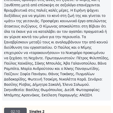
Ξανθίππη μετά από επίσκεψη σε σεξολόγο επανέρχονται
θριαμβευτικά στις παλιές καλές μέρες. Η Ειρήνη ψάχνει
διεξόδους για να γεμίσει το κενό στη ζωή της και γίνεται το
«μάτι» της γειτονιάς. Προσφέρει κοινωνικό έργο απειλώντας
άτακτους συζύγους. Ο Κίμωνας αποκαλύπτει στη Βίβιαν ότι
όλα τα έκανε για να καταλάβει αν τον αγαπάει πραγματικά ή
αν γύρισε κοντά του μόνο για την περιουσία. Τα
ξαναβρίσκουν μεταξύ τους κι αναλαμβάνουν την από κοινού
διεύθυνση του εργοστασίου. Ο Παύλος και ο Μίμης
επιχειρούν να «ταρακουνήσουν» το Νικηφόρο προκειμένου
να ξεχάσει τη Νεχάντε. Πρωταγωνιστούν: Πέτρος Φιλιππίδης,
Παύλος Χαϊκάλης, Σάκης Μπουλάς, Άβα Γαλανοπούλου, Βάνα
Ραμπότα, Μαρία Ανδρούτσου και ο Άλκης Παναγιωτίδης.
Παίζουν: Σοφία Πανάγου, Θάνος Τοκάκης, Πυγμαλίων
Δαδακαρίδης, Φωτεινή Τσακίρη, Νικολέττα Καρά. Σενάριο:
Βασίλης Ρίσβας, Δήμητρα Σακαλή, Έλενα Σολωμού.
Σκηνοθεσία: Βασίλης Θωμόπουλος. Διεύθ. Φωτογραφίας:
Μπάμπης Αρσενάκος. Εκτέλεση Παραγωγής: ΑΝΩΣΗ.
02:10
Singles 2