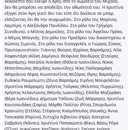
δεκάλεπτο που έλειψε ο Άρης από το δωμάτιο του Μιχάλη,
δεν θα μπορέσει να αποδείξει την αθωότητά του. Η Χριστίνα
εξηγεί στον Άρη γιατί δεν του είπε ότι δούλευε σε μπαρ,
ελπίζοντας ότι θα την συγχωρέσει. Στο ρόλο της Μαρίνας
Λαμπίρη, η Αλεξάνδρα Παυλίδου. Στο ρόλο του Γρηγόρη
Συνοδινού, ο Μίλτος Δημούλης. Στο ρόλο του Άγγελου Πρέκα,
ο Μέμος Μπεγνής. Στο ρόλο του Προέδρου του δικαστηρίου, ο
Κώστας Σιμενός. Στο ρόλο του Εισαγγελέα, ο Γιώργος Σίσκος.
Πρωταγωνιστούν: Γιάννης Βούρος (Ερρίκος Βαρσάμης), Λίλα
Καφαντάρη (Αλίκη Δαμίγου), Θεόφιλος Βανδώρος (Σταύρος
Βαρσάμης), Ναταλία Λιονάκη (Θάλεια Ιωαννίδου), Νίκος
Μποτόπουλος (Μιχάλης Ιωαννίδης), Νίκη Παλληκαράκη
(Μαριάννα Λέφα), Κωνσταντίνος Μιζάρας (Άρης Βαρσάμης),
Ευδοκία Ρουμελιώτη (Ζένια Βαρσάμη), Ειρήνη Μουρελάτου
(Χριστίνα Μάργαρη), Χρήστος Τσάγκας (Φίλιππος Πυργιώτης),
Χρήστος Κελαντώνης (Μηνάς Ιωαννίδης), Ελπίδα Μαζαράκη
(Βέρα Ιωαννίδου), Δήμητρα Τσέλιου (Ζωή Μάργαρη), Χριστίνα
Κουτσουδάκη (Σοφία), Μάρθα Πολίτου (Ρίτα), Σπυριδωνία
Κρανιώτη (Στέλλα), Στέφανος Κοσμόπουλος (Λουκάς), Άννα
Τσουκαλά (Ρομίνα), Ευτυχία Λιβανίου (Ηρώ), Κατερίνα
Σαβράνη (Νάνσυ), Χριστίνα Παπακώστα (Βίκυ), Βάσω Ρήγα
(Τζίνα), Λυκούργος Χατζάκος (Χρήστος), Σπύρος Δρόσος