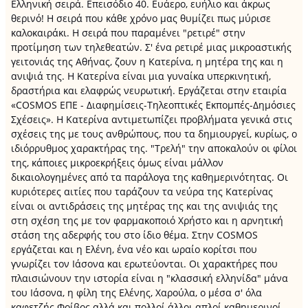
Ελληνική σειρά. Επεισόδιο 40. Ευάερο, ευήλιο και άκρως
θερινό! Η σειρά που κάθε χρόνο μας θυμίζει πως μύρισε
καλοκαιράκι. Η σειρά που παραμένει "ρετιρέ" στην
προτίμηση των τηλεθεατών. Σ' ένα ρετιρέ μιας μικροαστικής
γειτονιάς της Αθήνας, ζουν η Κατερίνα, η μητέρα της και η
ανιψιά της. Η Κατερίνα είναι μια γυναίκα υπερκινητική,
δραστήρια και ελαφρώς νευρωτική. Εργάζεται στην εταιρία
«COSMOS ΕΠΕ - Διαφημίσεις-Τηλεοπτικές Εκπομπές-Δημόσιες
Σχέσεις». Η Κατερίνα αντιμετωπίζει προβλήματα γενικά στις
σχέσεις της με τους ανθρώπους, που τα δημιουργεί, κυρίως, ο
ιδιόρρυθμος χαρακτήρας της. "Τρελή" την αποκαλούν οι φίλοι
της, κάποιες μικροεκρήξεις όμως είναι μάλλον
δικαιολογημένες από τα παράλογα της καθημερινότητας. Οι
κυριότερες αιτίες που ταράζουν τα νεύρα της Κατερίνας
είναι οι αντιδράσεις της μητέρας της και της ανιψιάς της
στη σχέση της με τον φαρμακοποιό Χρήστο και η αρνητική
στάση της αδερφής του στο ίδιο θέμα. Στην COSMOS
εργάζεται και η Ελένη, ένα νέο και ωραίο κορίτσι που
γνωρίζει τον Ιάσονα και ερωτεύονται. Οι χαρακτήρες που
πλαισιώνουν την ιστορία είναι η "κλασσική ελληνίδα" μάνα
του Ιάσονα, η φίλη της Ελένης, Χαρούλα, ο μέσα σ' όλα
καφετζής Φοίβος αλλά και πολλοί άλλοι απλοί καθημερινοί