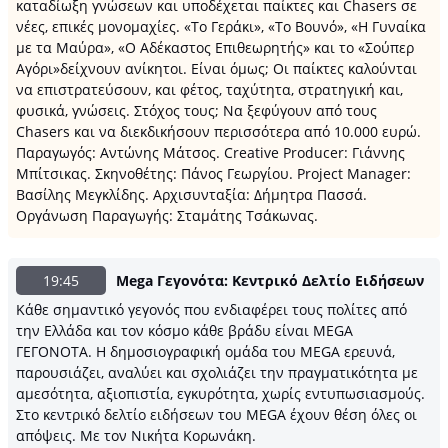
καταδίωξη γνώσεων και υποδέχεται παίκτες και Chasers σε
νέες, επικές μονομαχίες. «Το Γεράκι», «Το Βουνό», «Η Γυναίκα
με τα Μαύρα», «Ο Αδέκαστος Επιθεωρητής» και το «Σούπερ
Αγόρι»δείχνουν ανίκητοι. Είναι όμως; Οι παίκτες καλούνται
να επιστρατεύσουν, και φέτος, ταχύτητα, στρατηγική και,
φυσικά, γνώσεις. Στόχος τους; Να ξεφύγουν από τους
Chasers και να διεκδικήσουν περισσότερα από 10.000 ευρώ.
Παραγωγός: Αντώνης Μάτσος. Creative Producer: Γιάννης
Μπίτσικας. Σκηνοθέτης: Πάνος Γεωργίου. Project Manager:
Βασίλης Μεγκλίδης. Αρχισυνταξία: Δήμητρα Πασσά.
Οργάνωση Παραγωγής: Σταμάτης Τσάκωνας.
19:45
Mega Γεγονότα: Κεντρικό Δελτίο Ειδήσεων
Κάθε σημαντικό γεγονός που ενδιαφέρει τους πολίτες από
την Ελλάδα και τον κόσμο κάθε βράδυ είναι MEGA
ΓΕΓΟΝΟΤΑ. Η δημοσιογραφική ομάδα του MEGA ερευνά,
παρουσιάζει, αναλύει και σχολιάζει την πραγματικότητα με
αμεσότητα, αξιοπιστία, εγκυρότητα, χωρίς εντυπωσιασμούς.
Στο κεντρικό δελτίο ειδήσεων του MEGA έχουν θέση όλες οι
απόψεις. Με τον Νικήτα Κορωνάκη.