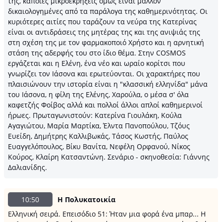
της, κάποιες μικροεκρήξεις όμως είναι μάλλον
δικαιολογημένες από τα παράλογα της καθημερινότητας. Οι
κυριότερες αιτίες που ταράζουν τα νεύρα της Κατερίνας
είναι οι αντιδράσεις της μητέρας της και της ανιψιάς της
στη σχέση της με τον φαρμακοποιό Χρήστο και η αρνητική
στάση της αδερφής του στο ίδιο θέμα. Στην COSMOS
εργάζεται και η Ελένη, ένα νέο και ωραίο κορίτσι που
γνωρίζει τον Ιάσονα και ερωτεύονται. Οι χαρακτήρες που
πλαισιώνουν την ιστορία είναι η "κλασσική ελληνίδα" μάνα
του Ιάσονα, η φίλη της Ελένης, Χαρούλα, ο μέσα σ' όλα
καφετζής Φοίβος αλλά και πολλοί άλλοι απλοί καθημερινοί
ήρωες. Πρωταγωνιστούν: Κατερίνα Γιουλάκη, Κούλα
Αγαγιώτου, Μαρία Μαρτίκα, Έλντα Πανοπούλου, Τζόυς
Ευείδη, Δημήτρης Καλλιβωκάς, Τάσος Κωστής, Παύλος
Ευαγγελόπουλος, Bίκυ Βανίτα, Νεφέλη Ορφανού, Νίκος
Κούρος, Κλαίρη Κατσαντώνη. Σενάριο - σκηνοθεσία: Γιάννης
Δαλιανίδης.
10:50
Η Πολυκατοικία
Ελληνική σειρά. Επεισόδιο 51: Ήταν μια φορά ένα μπαρ... Η