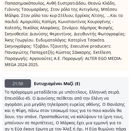
Παπασημακόπουλος, Ανθή Ευστρατιάδου, Θεανώ Κλάδη,
Γιάννης Τσουμαράκης. Στον ρόλο της Αντιγόνης, Μπέσσυ
Μάλφα. Στον ρόλο του κυρ-Στέλιου, Ερρίκος Λίτσης. ...Και τα
παιδιά: Αμαρυλλίς Καπίρη, Κωνσταντίνος Κουρογένης -
Κολτσής, Νικόλας Αλαφάκης. Σενάριο: Λάμπρος Φισφής.
Σκηνοθεσία: Διονύσης Φερεντίνος. Διευθυντής Φωτογραφίας:
Άκης Γεωργίου. Ενδυματολόγος: Κατερίνα Τσακότα.
Σκηνογράφος: Τζοβάνι Τζανετής. Executive producers:
Παναγιώτης Παπαχατζής-Κώστας Σάκκαρης. Εκτέλεση
Παραγωγής: Αργοναύτες Α.Ε. Παραγωγή: ALTER EGO MEDIA-
MEGA 2024-2025.
21:50
Ευτυχισμένοι Μαζί (Ε)
Το πρόγραμμα μεταδίδεται με υπότιτλους. Ελληνική σειρά.
Επεισόδιο 45. Ο Διονύσης πείθεται από την Ελένη να
αγοράσει μια μεγάλη τηλεόραση ευρείας οθόνης. Ο Θανάσης
και η Φίφη, πάνω στον τσακωμό τους για το ποιο κανάλι θα
δουν, την σπάνε. Προσπαθώντας να καλύψουν τα ίχνη τους,
μπαίνουν σε περιπέτειες. Ο Μάρκος έχει μια εμμονή για το
αν η Εύα έκανε έρωτα με τον Άλεξ ή όχι. Η Εύα θυμώνει πάρα