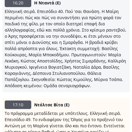
16:20
Η Νταντά (Ε)
Ελληνική σειρά. Επεισόδιο 40. Πού 'σαι Θανάση. Η Μαίρη
περιμένει πώς και πώς να συναντήσει για πρώτη φορά τον
παιδικό της φίλο, με τον οποίο διατηρεί επαφή δια
αλληλογραφίας, εδώ και πολλά χρόνια. Στο κρίσιμο ραντεβού,
ο Άρης προσφέρεται να την συνοδέψει, κι έτσι μένουν στο
σπίτι μόνοι ο Διονύσης και η Σμαράγδα. Η βραδιά κρύβει
πολλά απρόοπτα για όλους. Έκτακτη συμμετοχή: Βασίλης
Κούκουρας, Μαρία Μπακοδήμου. Πρωταγωνιστούν: Μαρία
Λεκάκη, Κώστας Αποστολίδης, Χρήστος Σιμαρδάνης, Καλλιρόη
Μυριαγκού, Ιφιγένεια Βογιατζάκη, Ναταλία Δάρα, Βασίλης
Καραγιάννης, Δέσποινα Στυλιανοπούλου, Θάλεια
Παπάζογλου. Σκηνοθεσία: Κώστας Κιμούλης, Μύρνα Τσάπα.
Απόδοση κειμένου: Ομάδα σεναριογράφων.
17:10
Ντόλτσε Βίτα (Ε)
Το πρόγραμμα μεταδίδεται με υπότιτλους. Ελληνική σειρά.
Επεισόδιο 49. Το ενδιαφέρον της Όλγας για το προξενιό του
Αντώνη με τη Μαρίνα γίνεται όλο και πιο έντονο. Eντείνεται
μάλιστα σε τέτοιο βαθμό, ώστε η Χριστίνα αρχίζει ν'