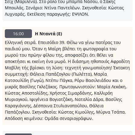
Σεΐχ (Μαριλένα). Στο ρόλο του μπαμπά Νάσου, ο Σάκης
Μπουλάς. Σενάριο: Ντίνα Παντελέων. Σκηνοθεσία: Κώστας
Λυχναράς. Εκτέλεση παραγωγής: ΕΨΙΛΟΝ.
16:00
Η Νταντά (Ε)
Ελληνική σειρά. Επεισόδιο 39. Θέλω να γίνω πατέρας του
παιδιού μου. Όταν η Μαίρη βλέπει τη φωτογραφία του
μωρού του πρώην φίλου της, αποφασίζει ότι θέλει να
αποκτήσει κι εκείνη ένα μωρό. Η διάσημη ηθοποιός Αφροδίτη
Μαβίλη τής βρίσκει τη λύση: τεχνητή γονιμοποίηση! Έκτακτη
συμμετοχή: Θάλεια Παπάζογλου (Πωλέττα), Μαρία
Κατσουλίδη (Γωγώ), Ντέπυ Πάγκα, Ρόρυ Βασιλειάδου και ο
μικρός Βασίλης Γκλεζάκος. Πρωταγωνιστούν: Μαρία Λεκάκη,
Κώστας Αποστολίδης, Χρήστος Σιμαρδάνης, Καλλιρόη
Μυριαγκού, Ιφιγένεια Βογιατζάκη, Ναταλία Δάρα, Βασίλης
Καραγιάννης, Δέσποινα Στυλιανοπούλου, Θάλεια
Παπάζογλου. Σκηνοθεσία: Κώστας Κιμούλης, Μύρνα Τσάπα.
Απόδοση κειμένου: Ομάδα σεναριογράφων.