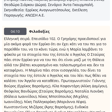
Θεοδώρα Σιάρκου (Δώρα). Σενάριο: Άντα Γκουρμπαλή.
Σκηνοθεσία: Ερρίκος Αναγνωστόπουλος. Εκτέλεση
Παραγωγής: ΑΝΩΣΗ Α.Ε.
04:10
Φιλοδοξίες
Ελληνική σειρά. Επεισόδιο 102. Ο Γρηγόρης προειδοποιεί για
μία ακόμα φορά τον Ερρίκο ότι αν έχει κάτι να του πει για το
παρελθόν του, να το κάνει τώρα, ενώ η Μαρία λαμβάνει το
φάκελο με τα στοιχεία που της έστειλε ο Άγγελος Ο Σταύρος
πάει στον Ερρίκο για να του πει ότι είναι μαζί με τη Θάλεια
αλλά τον βλέπει κουρασμένο και ταλαιπωρημένο και δεν τα
καταφέρνει. Η Μαρίνα πάει στον εισαγγελέα, του δίνει τα
στοιχεία που της έστειλε ο Άγγελος και του λέει πως θέλει να
καλέσει τον Άγγελο να καταθέσει. Πρωταγωνιστούν: Γιάννης
Βούρος (Ερρίκος Βαρσάμης), Λίλα Καφαντάρη (Αλίκη Δαμίγου),
Θεόφιλος Βανδώρος (Σταύρος Βαρσάμης), Ναταλία Λιονάκη
(Θάλεια Ιωαννίδου), Νίκος Μποτόπουλος (Μιχάλης
Ιωαννίδης), Νίκη Παλληκαράκη (Μαριάννα Λέφα),
Κωνσταντίνος Μιζάρας (Άρης Βαρσάμης), Ευδοκία