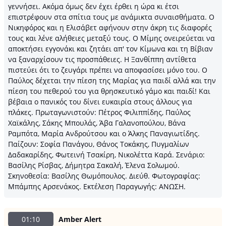
γεννήσει. Ακόμα όμως δεν έχει έρθει η ώρα κι έτσι
επιστρέφουν στα σπίτια τους με ανάμικτα συναισθήματα. Ο
Νικηφόρος και η Ελισάβετ αφήνουν στην άκρη τις διαφορές
τους και λένε αλήθειες μεταξύ τους. Ο Μίμης ονειρεύεται να
αποκτήσει εγγονάκι και ζητάει απ' τον Κίμωνα και τη Βίβιαν
να ξαναρχίσουν τις προσπάθειες. Η Ξανθίππη αντίθετα
πιστεύει ότι το ζευγάρι πρέπει να αποφασίσει μόνο του. Ο
Παύλος δέχεται την πίεση της Μαρίας για παιδί αλλά και την
πίεση του πεθερού του για θρησκευτικό γάμο και παιδί! Και
βέβαια ο πανικός του δίνει ευκαιρία στους άλλους για
πλάκες. Πρωταγωνιστούν: Πέτρος Φιλιππίδης, Παύλος
Χαϊκάλης, Σάκης Μπουλάς, Άβα Γαλανοπούλου, Βάνα
Ραμπότα, Μαρία Ανδρούτσου και ο Άλκης Παναγιωτίδης.
Παίζουν: Σοφία Πανάγου, Θάνος Τοκάκης, Πυγμαλίων
Δαδακαρίδης, Φωτεινή Τσακίρη, Νικολέττα Καρά. Σενάριο:
Βασίλης Ρίσβας, Δήμητρα Σακαλή, Έλενα Σολωμού.
Σκηνοθεσία: Βασίλης Θωμόπουλος. Διεύθ. Φωτογραφίας:
Μπάμπης Αρσενάκος. Εκτέλεση Παραγωγής: ΑΝΩΣΗ.
01:10
Amber Alert