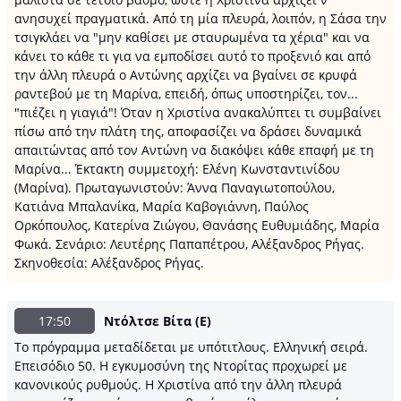
ανησυχεί πραγματικά. Από τη μία πλευρά, λοιπόν, η Σάσα την
τσιγκλάει να "μην καθίσει με σταυρωμένα τα χέρια" και να
κάνει το κάθε τι για να εμποδίσει αυτό το προξενιό και από
την άλλη πλευρά ο Αντώνης αρχίζει να βγαίνει σε κρυφά
ραντεβού με τη Μαρίνα, επειδή, όπως υποστηρίζει, τον...
"πιέζει η γιαγιά"! Όταν η Χριστίνα ανακαλύπτει τι συμβαίνει
πίσω από την πλάτη της, αποφασίζει να δράσει δυναμικά
απαιτώντας από τον Αντώνη να διακόψει κάθε επαφή με τη
Μαρίνα... Έκτακτη συμμετοχή: Ελένη Κωνσταντινίδου
(Μαρίνα). Πρωταγωνιστούν: Άννα Παναγιωτοπούλου,
Κατιάνα Μπαλανίκα, Μαρία Καβογιάννη, Παύλος
Ορκόπουλος, Κατερίνα Ζιώγου, Θανάσης Ευθυμιάδης, Μαρία
Φωκά. Σενάριο: Λευτέρης Παπαπέτρου, Αλέξανδρος Ρήγας.
Σκηνοθεσία: Αλέξανδρος Ρήγας.
17:50
Ντόλτσε Βίτα (Ε)
Το πρόγραμμα μεταδίδεται με υπότιτλους. Ελληνική σειρά.
Επεισόδιο 50. Η εγκυμοσύνη της Ντορίτας προχωρεί με
κανονικούς ρυθμούς. Η Χριστίνα από την άλλη πλευρά