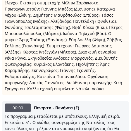
έλεγχο. Έκτακτη συμμετοχή: Μέλπω Ζαρόκωστα.
Πρωταγωνιστούν: Γιάννης Μπέζος (Διονύσης), Κατερίνα
Λέχου (Ελένη), Δημήτρης Μαυρόπουλος (Σπύρος), Τάσος
Γιαννόπουλος (Μάκης), Αλεξάνδρα Παντελάκη (Ιφιγένεια),
Θανάσης Τσαλταμπάσης (Φώτης), Βιβή Κόκκα (Βίκυ), Πέτρος
Μπουσουλόπουλος (Μάρκος), Ιωάννα Πηλιχού (Εύα). Οι
μικροί: Άρης Τσάπης (Θανάσης), Εύη Δαελλή (Φίφη), Σάββας
Σαλίπας (Γιαννάκης). Συμμετέχουν: Γιώργος Δάμπασης
(Αλέξης), Κώστας Ιντζεγιάν (Μήτσος). Διασκευή σεναρίου:
Ρένα Ρίγγα. Σκηνοθεσία: Ανδρέας Μορφονιός. Διευθυντής
φωτογραφίας: Κυριάκος Βλοντάκης. Ηχολήπτης: Άρης
Καραμπέρης. Σκηνογράφος: Γιάννης Τζανετής.
Ενδυματολόγος: Κατερίνα Παπανικολάου. Οργάνωση
παραγωγής: Λουκάς Γιαννάτος. Διεύθυνση παραγωγής: Κική
Γρηγορίου. Καλλιτεχνική επιμέλεια: Νάταλυ Δούκα.
00:00
Πενήντα - Πενήντα (Ε)
Το πρόγραμμα μεταδίδεται με υπότιτλους. Ελληνική σειρά.
Επεισόδιο 51. Ο «λάθος συναγερμός» της Ναταλίας τους
κάνει όλους να τρέξουν στο νοσοκομείο νομίζοντας ότι θα