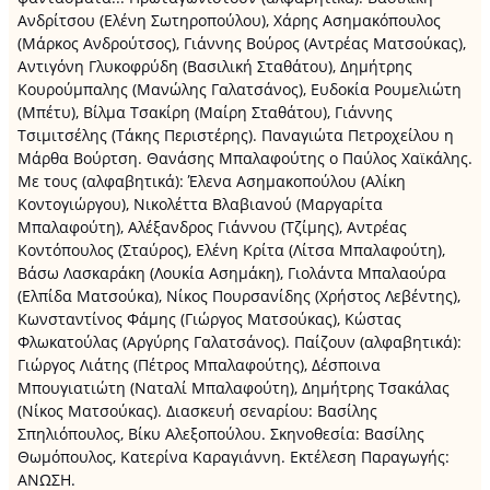
Ανδρίτσου (Ελένη Σωτηροπούλου), Χάρης Ασημακόπουλος
(Μάρκος Ανδρούτσος), Γιάννης Βούρος (Αντρέας Ματσούκας),
Αντιγόνη Γλυκοφρύδη (Βασιλική Σταθάτου), Δημήτρης
Κουρούμπαλης (Μανώλης Γαλατσάνος), Ευδοκία Ρουμελιώτη
(Μπέτυ), Βίλμα Τσακίρη (Μαίρη Σταθάτου), Γιάννης
Τσιμιτσέλης (Τάκης Περιστέρης). Παναγιώτα Πετροχείλου η
Μάρθα Βούρτση. Θανάσης Μπαλαφούτης ο Παύλος Χαϊκάλης.
Με τους (αλφαβητικά): Έλενα Ασημακοπούλου (Αλίκη
Κοντογιώργου), Νικολέττα Βλαβιανού (Μαργαρίτα
Μπαλαφούτη), Αλέξανδρος Γιάννου (Τζίμης), Αντρέας
Κοντόπουλος (Σταύρος), Ελένη Κρίτα (Λίτσα Μπαλαφούτη),
Βάσω Λασκαράκη (Λουκία Ασημάκη), Γιολάντα Μπαλαούρα
(Ελπίδα Ματσούκα), Νίκος Πουρσανίδης (Χρήστος Λεβέντης),
Κωνσταντίνος Φάμης (Γιώργος Ματσούκας), Κώστας
Φλωκατούλας (Αργύρης Γαλατσάνος). Παίζουν (αλφαβητικά):
Γιώργος Λιάτης (Πέτρος Μπαλαφούτης), Δέσποινα
Μπουγιατιώτη (Ναταλί Μπαλαφούτη), Δημήτρης Τσακάλας
(Νίκος Ματσούκας). Διασκευή σεναρίου: Βασίλης
Σπηλιόπουλος, Βίκυ Αλεξοπούλου. Σκηνοθεσία: Βασίλης
Θωμόπουλος, Κατερίνα Καραγιάννη. Εκτέλεση Παραγωγής:
ΑΝΩΣΗ.