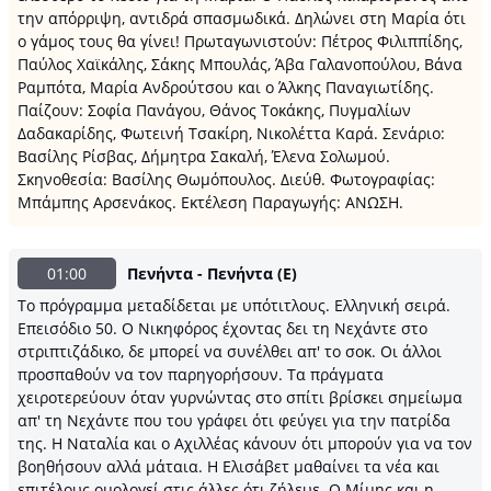
την απόρριψη, αντιδρά σπασμωδικά. Δηλώνει στη Μαρία ότι
ο γάμος τους θα γίνει! Πρωταγωνιστούν: Πέτρος Φιλιππίδης,
Παύλος Χαϊκάλης, Σάκης Μπουλάς, Άβα Γαλανοπούλου, Βάνα
Ραμπότα, Μαρία Ανδρούτσου και ο Άλκης Παναγιωτίδης.
Παίζουν: Σοφία Πανάγου, Θάνος Τοκάκης, Πυγμαλίων
Δαδακαρίδης, Φωτεινή Τσακίρη, Νικολέττα Καρά. Σενάριο:
Βασίλης Ρίσβας, Δήμητρα Σακαλή, Έλενα Σολωμού.
Σκηνοθεσία: Βασίλης Θωμόπουλος. Διεύθ. Φωτογραφίας:
Μπάμπης Αρσενάκος. Εκτέλεση Παραγωγής: ΑΝΩΣΗ.
01:00
Πενήντα - Πενήντα (Ε)
Το πρόγραμμα μεταδίδεται με υπότιτλους. Ελληνική σειρά.
Επεισόδιο 50. Ο Νικηφόρος έχοντας δει τη Νεχάντε στο
στριπτιζάδικο, δε μπορεί να συνέλθει απ' το σοκ. Οι άλλοι
προσπαθούν να τον παρηγορήσουν. Τα πράγματα
χειροτερεύουν όταν γυρνώντας στο σπίτι βρίσκει σημείωμα
απ' τη Νεχάντε που του γράφει ότι φεύγει για την πατρίδα
της. Η Ναταλία και ο Αχιλλέας κάνουν ότι μπορούν για να τον
βοηθήσουν αλλά μάταια. Η Ελισάβετ μαθαίνει τα νέα και
επιτέλους ομολογεί στις άλλες ότι ζήλευε. Ο Μίμης και η