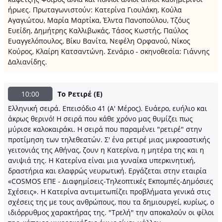
ήρωες. Πρωταγωνιστούν: Κατερίνα Γιουλάκη, Κούλα
Αγαγιώτου, Μαρία Μαρτίκα, Έλντα Πανοπούλου, Τζόυς
Ευείδη, Δημήτρης Καλλιβωκάς, Τάσος Κωστής, Παύλος
Ευαγγελόπουλος, Bίκυ Βανίτα, Νεφέλη Ορφανού, Νίκος
Κούρος, Κλαίρη Κατσαντώνη. Σενάριο - σκηνοθεσία: Γιάννης
Δαλιανίδης.
10:00
Το Ρετιρέ (Ε)
Ελληνική σειρά. Επεισόδιο 41 (Α' Μέρος). Ευάερο, ευήλιο και
άκρως θερινό! Η σειρά που κάθε χρόνο μας θυμίζει πως
μύρισε καλοκαιράκι. Η σειρά που παραμένει "ρετιρέ" στην
προτίμηση των τηλεθεατών. Σ' ένα ρετιρέ μιας μικροαστικής
γειτονιάς της Αθήνας, ζουν η Κατερίνα, η μητέρα της και η
ανιψιά της. Η Κατερίνα είναι μια γυναίκα υπερκινητική,
δραστήρια και ελαφρώς νευρωτική. Εργάζεται στην εταιρία
«COSMOS ΕΠΕ - Διαφημίσεις-Τηλεοπτικές Εκπομπές-Δημόσιες
Σχέσεις». Η Κατερίνα αντιμετωπίζει προβλήματα γενικά στις
σχέσεις της με τους ανθρώπους, που τα δημιουργεί, κυρίως, ο
ιδιόρρυθμος χαρακτήρας της. "Τρελή" την αποκαλούν οι φίλοι