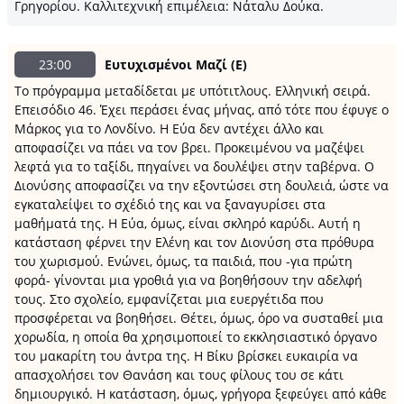
Γρηγορίου. Καλλιτεχνική επιμέλεια: Νάταλυ Δούκα.
23:00
Ευτυχισμένοι Μαζί (Ε)
Το πρόγραμμα μεταδίδεται με υπότιτλους. Ελληνική σειρά.
Επεισόδιο 46. Έχει περάσει ένας μήνας, από τότε που έφυγε ο
Μάρκος για το Λονδίνο. Η Εύα δεν αντέχει άλλο και
αποφασίζει να πάει να τον βρει. Προκειμένου να μαζέψει
λεφτά για το ταξίδι, πηγαίνει να δουλέψει στην ταβέρνα. Ο
Διονύσης αποφασίζει να την εξοντώσει στη δουλειά, ώστε να
εγκαταλείψει το σχέδιό της και να ξαναγυρίσει στα
μαθήματά της. Η Εύα, όμως, είναι σκληρό καρύδι. Αυτή η
κατάσταση φέρνει την Ελένη και τον Διονύση στα πρόθυρα
του χωρισμού. Ενώνει, όμως, τα παιδιά, που -για πρώτη
φορά- γίνονται μια γροθιά για να βοηθήσουν την αδελφή
τους. Στο σχολείο, εμφανίζεται μια ευεργέτιδα που
προσφέρεται να βοηθήσει. Θέτει, όμως, όρο να συσταθεί μια
χορωδία, η οποία θα χρησιμοποιεί το εκκλησιαστικό όργανο
του μακαρίτη του άντρα της. Η Βίκυ βρίσκει ευκαιρία να
απασχολήσει τον Θανάση και τους φίλους του σε κάτι
δημιουργικό. Η κατάσταση, όμως, γρήγορα ξεφεύγει από κάθε