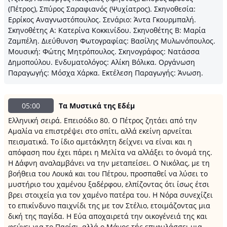
(Πέτρος), Σπύρος Σαραφιανός (Ψυχίατρος). Σκηνοθεσία:
Ερρίκος Αναγνωστόπουλος. Σενάριο: Άντα Γκουρμπαλή.
Σκηνοθέτης Α: Κατερίνα Κοκκινίδου. Σκηνοθέτης Β: Μαρία
Ζαμπέλη. Διεύθυνση Φωτογραφίας: Βασίλης Μυλωνόπουλος.
Μουσική: Φώτης Μητρόπουλος. Σκηνογράφος: Νατάσσα
Δημοπούλου. Ενδυματολόγος: Αλίκη Βόλικα. Οργάνωση
Παραγωγής: Μόσχα Χάρκα. Εκτέλεση Παραγωγής: Άνωση.
05:00
Τα Μυστικά της Εδέμ
Ελληνική σειρά. Επεισόδιο 80. Ο Πέτρος ζητάει από την
Αμαλία να επιστρέψει στο σπίτι, αλλά εκείνη αρνείται
πεισματικά. Το ίδιο αμετάκλητη δείχνει να είναι και η
απόφαση που έχει πάρει η Μελίτα να αλλάξει το όνομά της.
Η Δάφνη αναλαμβάνει να την μεταπείσει. Ο Νικόλας, με τη
βοήθεια του Λουκά και του Πέτρου, προσπαθεί να λύσει το
μυστήριο του χαμένου ξαδέρφου, ελπίζοντας ότι ίσως έτσι
βρει στοιχεία για τον χαμένο πατέρα του. Η Νόρα συνεχίζει
το επικίνδυνο παιχνίδι της με τον Στέλιο, ετοιμάζοντας μια
δική της παγίδα. Η Εύα αποχαιρετά την οικογένειά της και
φεύγει για το Παρίσι, αλλά ο Μάνος τής επιφυλάσσει μια