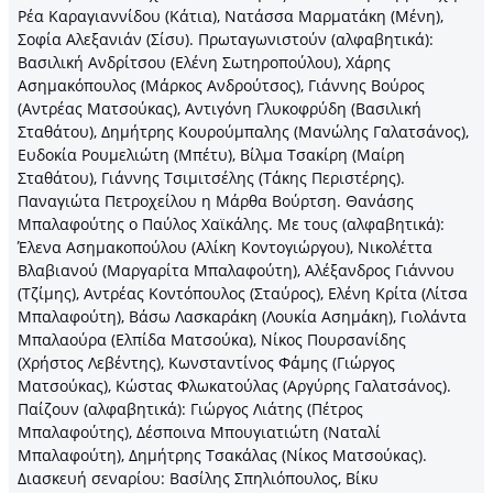
Ρέα Καραγιαννίδου (Κάτια), Νατάσσα Μαρματάκη (Μένη),
Σοφία Αλεξανιάν (Σίσυ). Πρωταγωνιστούν (αλφαβητικά):
Βασιλική Ανδρίτσου (Ελένη Σωτηροπούλου), Χάρης
Ασημακόπουλος (Μάρκος Ανδρούτσος), Γιάννης Βούρος
(Αντρέας Ματσούκας), Αντιγόνη Γλυκοφρύδη (Βασιλική
Σταθάτου), Δημήτρης Κουρούμπαλης (Μανώλης Γαλατσάνος),
Ευδοκία Ρουμελιώτη (Μπέτυ), Βίλμα Τσακίρη (Μαίρη
Σταθάτου), Γιάννης Τσιμιτσέλης (Τάκης Περιστέρης).
Παναγιώτα Πετροχείλου η Μάρθα Βούρτση. Θανάσης
Μπαλαφούτης ο Παύλος Χαϊκάλης. Με τους (αλφαβητικά):
Έλενα Ασημακοπούλου (Αλίκη Κοντογιώργου), Νικολέττα
Βλαβιανού (Μαργαρίτα Μπαλαφούτη), Αλέξανδρος Γιάννου
(Τζίμης), Αντρέας Κοντόπουλος (Σταύρος), Ελένη Κρίτα (Λίτσα
Μπαλαφούτη), Βάσω Λασκαράκη (Λουκία Ασημάκη), Γιολάντα
Μπαλαούρα (Ελπίδα Ματσούκα), Νίκος Πουρσανίδης
(Χρήστος Λεβέντης), Κωνσταντίνος Φάμης (Γιώργος
Ματσούκας), Κώστας Φλωκατούλας (Αργύρης Γαλατσάνος).
Παίζουν (αλφαβητικά): Γιώργος Λιάτης (Πέτρος
Μπαλαφούτης), Δέσποινα Μπουγιατιώτη (Ναταλί
Μπαλαφούτη), Δημήτρης Τσακάλας (Νίκος Ματσούκας).
Διασκευή σεναρίου: Βασίλης Σπηλιόπουλος, Βίκυ