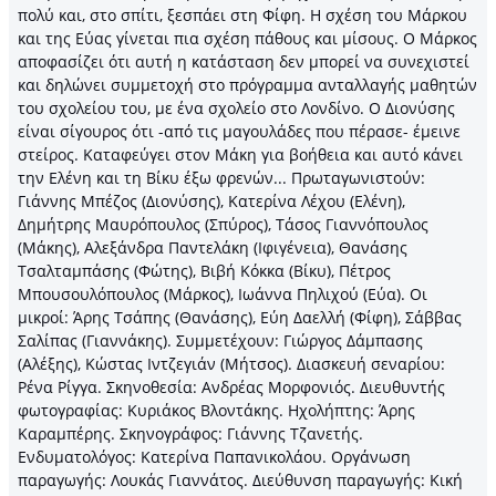
πολύ και, στο σπίτι, ξεσπάει στη Φίφη. Η σχέση του Μάρκου
και της Εύας γίνεται πια σχέση πάθους και μίσους. Ο Μάρκος
αποφασίζει ότι αυτή η κατάσταση δεν μπορεί να συνεχιστεί
και δηλώνει συμμετοχή στο πρόγραμμα ανταλλαγής μαθητών
του σχολείου του, με ένα σχολείο στο Λονδίνο. Ο Διονύσης
είναι σίγουρος ότι -από τις μαγουλάδες που πέρασε- έμεινε
στείρος. Καταφεύγει στον Μάκη για βοήθεια και αυτό κάνει
την Ελένη και τη Βίκυ έξω φρενών... Πρωταγωνιστούν:
Γιάννης Μπέζος (Διονύσης), Κατερίνα Λέχου (Ελένη),
Δημήτρης Μαυρόπουλος (Σπύρος), Τάσος Γιαννόπουλος
(Μάκης), Αλεξάνδρα Παντελάκη (Ιφιγένεια), Θανάσης
Τσαλταμπάσης (Φώτης), Βιβή Κόκκα (Βίκυ), Πέτρος
Μπουσουλόπουλος (Μάρκος), Ιωάννα Πηλιχού (Εύα). Οι
μικροί: Άρης Τσάπης (Θανάσης), Εύη Δαελλή (Φίφη), Σάββας
Σαλίπας (Γιαννάκης). Συμμετέχουν: Γιώργος Δάμπασης
(Αλέξης), Κώστας Ιντζεγιάν (Μήτσος). Διασκευή σεναρίου:
Ρένα Ρίγγα. Σκηνοθεσία: Ανδρέας Μορφονιός. Διευθυντής
φωτογραφίας: Κυριάκος Βλοντάκης. Ηχολήπτης: Άρης
Καραμπέρης. Σκηνογράφος: Γιάννης Τζανετής.
Ενδυματολόγος: Κατερίνα Παπανικολάου. Οργάνωση
παραγωγής: Λουκάς Γιαννάτος. Διεύθυνση παραγωγής: Κική