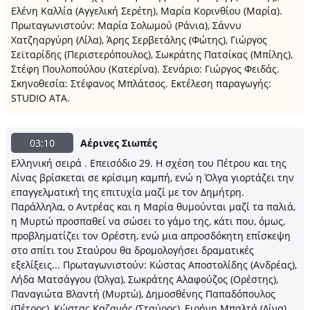
Ελένη Καλλία (Αγγελική Σερέτη), Μαρία Κορινθίου (Μαρία).
Πρωταγωνιστούν: Μαρία Σολωμού (Ράνια), Σάννυ
Χατζηαργύρη (Λίλα), Άρης Σερβετάλης (Φώτης), Γιώργος
Σεϊταρίδης (Περιστερόπουλος), Σωκράτης Πατσίκας (Μπίλης),
Στέφη Πουλοπούλου (Κατερίνα). Σενάριο: Γιώργος Φειδάς.
Σκηνοθεσία: Στέφανος Μπλάτσος. Εκτέλεση παραγωγής:
STUDIO ATA.
03:10
Αέρινες Σιωπές
Ελληνική σειρά . Επεισόδιο 29. Η σχέση του Πέτρου και της
Λίνας βρίσκεται σε κρίσιμη καμπή, ενώ η Όλγα γιορτάζει την
επαγγελματική της επιτυχία μαζί με τον Δημήτρη.
Παράλληλα, ο Αντρέας και η Μαρία θυμούνται μαζί τα παλιά,
η Μυρτώ προσπαθεί να σώσει το γάμο της, κάτι που, όμως,
προβληματίζει τον Ορέστη, ενώ μια απροσδόκητη επίσκεψη
στο σπίτι του Σταύρου θα δρομολογήσει δραματικές
εξελίξεις... Πρωταγωνιστούν: Κώστας Αποστολίδης (Ανδρέας),
Λήδα Ματσάγγου (Όλγα), Σωκράτης Αλαφούζος (Ορέστης),
Παναγιώτα Βλαντή (Μυρτώ), Δημοσθένης Παπαδόπουλος
(Πέτρος), Κώστας Καζανάς (Σταύρος), Ειρήνη Μπαλτά (Λίνα),