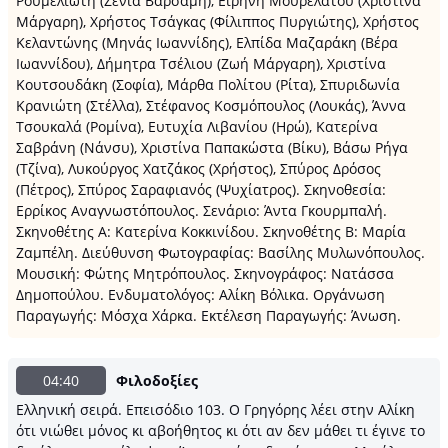
Ρουμελιώτη (Ζένια Βαρσάμη), Ειρήνη Μουρελάτου (Χριστίνα
Μάργαρη), Χρήστος Τσάγκας (Φίλιππος Πυργιώτης), Χρήστος
Κελαντώνης (Μηνάς Ιωαννίδης), Ελπίδα Μαζαράκη (Βέρα
Ιωαννίδου), Δήμητρα Τσέλιου (Ζωή Μάργαρη), Χριστίνα
Κουτσουδάκη (Σοφία), Μάρθα Πολίτου (Ρίτα), Σπυριδωνία
Κρανιώτη (Στέλλα), Στέφανος Κοσμόπουλος (Λουκάς), Άννα
Τσουκαλά (Ρομίνα), Ευτυχία Λιβανίου (Ηρώ), Κατερίνα
Σαβράνη (Νάνσυ), Χριστίνα Παπακώστα (Βίκυ), Βάσω Ρήγα
(Τζίνα), Λυκούργος Χατζάκος (Χρήστος), Σπύρος Δρόσος
(Πέτρος), Σπύρος Σαραφιανός (Ψυχίατρος). Σκηνοθεσία:
Ερρίκος Αναγνωστόπουλος. Σενάριο: Άντα Γκουρμπαλή.
Σκηνοθέτης Α: Κατερίνα Κοκκινίδου. Σκηνοθέτης Β: Μαρία
Ζαμπέλη. Διεύθυνση Φωτογραφίας: Βασίλης Μυλωνόπουλος.
Μουσική: Φώτης Μητρόπουλος. Σκηνογράφος: Νατάσσα
Δημοπούλου. Ενδυματολόγος: Αλίκη Βόλικα. Οργάνωση
Παραγωγής: Μόσχα Χάρκα. Εκτέλεση Παραγωγής: Άνωση.
04:40
Φιλοδοξίες
Ελληνική σειρά. Επεισόδιο 103. Ο Γρηγόρης λέει στην Αλίκη
ότι νιώθει μόνος κι αβοήθητος κι ότι αν δεν μάθει τι έγινε το