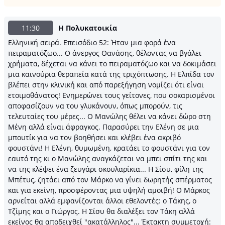
11:30
Η Πολυκατοικία
Ελληνική σειρά. Επεισόδιο 52: Ήταν μια φορά ένα
πειραματόζωο... Ο άνεργος Θανάσης, θέλοντας να βγάλει
χρήματα, δέχεται να κάνει το πειραματόζωο και να δοκιμάσει
μια καινούρια θεραπεία κατά της τριχόπτωσης. Η Ελπίδα τον
βλέπει στην κλινική και από παρεξήγηση νομίζει ότι είναι
ετοιμοθάνατος! Ενημερώνει τους γείτονες, που σοκαρισμένοι
αποφασίζουν να του γλυκάνουν, όπως μπορούν, τις
τελευταίες του μέρες... Ο Μανώλης θέλει να κάνει δώρο στη
Μένη αλλά είναι άφραγκος. Παρασύρει την Ελένη σε μια
μπουτίκ για να τον βοηθήσει και κλέβει ένα ακριβό
φουστάνι! Η Ελένη, θυμωμένη, κρατάει το φουστάνι για τον
εαυτό της κι ο Μανώλης αναγκάζεται να μπει σπίτι της και
να της κλέψει ένα ζευγάρι σκουλαρίκια... Η Σίσυ, φίλη της
Μπέτυς, ζητάει από τον Μάρκο να γίνει δωρητής σπέρματος
και για εκείνη, προσφέροντας μια υψηλή αμοιβή! Ο Μάρκος
αρνείται αλλά εμφανίζονται άλλοι εθελοντές: ο Τάκης, ο
Τζίμης και ο Γιώργος. Η Σίσυ θα διαλέξει τον Τάκη αλλά
εκείνος θα αποδειχθεί "ακατάλληλος"... Έκτακτη συμμετοχή: