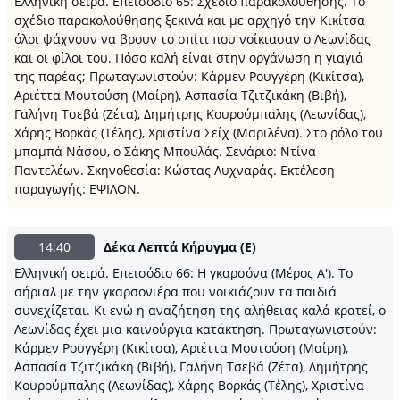
Ελληνική σειρά. Επεισόδιο 65: Σχέδιο παρακολούθησης. Το
σχέδιο παρακολούθησης ξεκινά και με αρχηγό την Κικίτσα
όλοι ψάχνουν να βρουν το σπίτι που νοίκιασαν ο Λεωνίδας
και οι φίλοι του. Πόσο καλή είναι στην οργάνωση η γιαγιά
της παρέας; Πρωταγωνιστούν: Κάρμεν Ρουγγέρη (Κικίτσα),
Αριέττα Μουτούση (Μαίρη), Ασπασία Τζιτζικάκη (Βιβή),
Γαλήνη Τσεβά (Ζέτα), Δημήτρης Κουρούμπαλης (Λεωνίδας),
Χάρης Βορκάς (Τέλης), Χριστίνα Σεΐχ (Μαριλένα). Στο ρόλο του
μπαμπά Νάσου, ο Σάκης Μπουλάς. Σενάριο: Ντίνα
Παντελέων. Σκηνοθεσία: Κώστας Λυχναράς. Εκτέλεση
παραγωγής: ΕΨΙΛΟΝ.
14:40
Δέκα Λεπτά Κήρυγμα (Ε)
Ελληνική σειρά. Επεισόδιο 66: Η γκαρσόνα (Μέρος Α'). Το
σήριαλ με την γκαρσονιέρα που νοικιάζουν τα παιδιά
συνεχίζεται. Κι ενώ η αναζήτηση της αλήθειας καλά κρατεί, ο
Λεωνίδας έχει μια καινούργια κατάκτηση. Πρωταγωνιστούν:
Κάρμεν Ρουγγέρη (Κικίτσα), Αριέττα Μουτούση (Μαίρη),
Ασπασία Τζιτζικάκη (Βιβή), Γαλήνη Τσεβά (Ζέτα), Δημήτρης
Κουρούμπαλης (Λεωνίδας), Χάρης Βορκάς (Τέλης), Χριστίνα