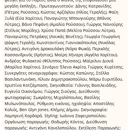
μεγάλη έκπληξη.. Πρωταγωνιστούν: Δάνης Κατρανίδης
(Πέτρος Ρούσσος), Κώστας Αρζόγλου (Ηλίας Γεραλής), Φαίη
Ξυλά (Εύα Χαρίτου), Παναγιώτης Μπουγιούρης (Μάνος
Λύτρας), Βάνα Πεφάνη (Αμαλία Ρούσσου), Γιώργος Νανούρης
(Στέλιος Μορίδης), Χρύσα Παπά (Μελίτα Ρούσσου Λύτρα),
Παναγιώτης Πετράκης (Λουκάς Βενέτης), Γεωργία Γεωργόνη
(Δάφνη Γεραλή), Κωνσταντίνος Γιαννακόπουλος (Νικόλας
Λύτρας), Αντιγόνη Δρακουλάκη (Νόρα Φωκά), Περικλής
Κασσανδρινός (Χρήστος), Μαίρη Χήναρη (Αγγέλα Χαρίτου),
Ανδρέας Φυλακτού (Φίλιππος Ρούσσος), Μαίριλυν Διονά
(Μαρίλια Χαρίτου). Σενάριο: Έλενα Ακρίτα, Γιώργος Κυρίτσης.
Συνεργάτες σεναριογράφοι: Κώστας Καπώνης, Στέλλα
Βασιλαντωνάκη, Λίλιαν Δημητρακοπούλου, Μάρω Ευριπίδου,
Χριστίνα Κοτζάμπαση. Σκηνοθεσία: Γιάννης Βασιλειάδης,
Ευγενία Οικονόμου, Γιώργος Σιούγας. Διεύθυνση
φωτογραφίας: Σωκράτης Μιχαλόπουλος, Βασίλης
Μυλωνόπουλος. Ρύθμιση εικόνας, ηχοληψία: Αποστόλης
Κολιός, Ben Glyn Jones, Κλήμης Δήμου. Σκηνογραφία:
Λαμπρινή Καρδαρά. Styling: Ιωάννα Ζαφειροπούλου.
Οργάνωση παραγωγής: Θοδωρής Κόντος. Διεύθυνση
παραγωγής: Αντιγόνη Κανελοπούλου. Εκτέλεση Παραγωγής: