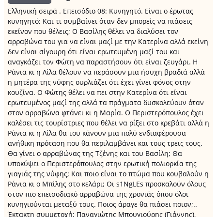
Ελληνική σειρά . Επεισόδιο 08: Κυνηγητό. Είναι ο έρωτας
κυνηγητό; Και τι συμβαίνει όταν δεν μπορείς να πιάσεις
εκείνον που θέλεις; Ο Βασίλης θέλει να διαλύσει τον
αρραβώνα του για να είναι μαζί με την Κατερίνα αλλά εκείνη
δεν είναι σίγουρη ότι είναι ερωτευμένη μαζί του και
αναγκάζει τον Φώτη να παραστήσουν ότι είναι ζευγάρι. Η
Ράνια κι η Λίλα θέλουν να περάσουν μια ήσυχη βραδιά αλλά
η μητέρα της νύφης ουρλιάζει ότι έχει γίνει φόνος στην
κουζίνα. Ο Φώτης θέλει να πει στην Κατερίνα ότι είναι
ερωτευμένος μαζί της αλλά τα πράγματα δυσκολεύουν όταν
στον αρραβώνα φτάνει κι η Μαρία. Ο Περιστερόπουλος έχει
καλέσει τις τουρίστριες που θέλει να ρίξει στο κρεβάτι αλλά η
Ράνια κι η Λίλα θα του κάνουν μια πολύ ενδιαφέρουσα
ανήθικη πρόταση που θα περιλαμβάνει και τους τρεις τους.
Θα γίνει ο αρραβώνας της Τζένης και του Βασίλη; Θα
υποκύψει ο Περιστερόπουλος στην ερωτική πολιορκία της
γιαγιάς της νύφης; Και ποιο είναι το πτώμα που κουβαλούν η
Ράνια κι ο Μπίλης στο κελάρι; Οι s1NgLEs προσκαλούν όλους
στον πιο επεισοδιακό αρραβώνα της χρονιάς όπου όλοι
κυνηγιούνται μεταξύ τους. Ποιος άραγε θα πιάσει ποιον;..
Έκτακτη συμμετοχή: Παναγιώτης Μπουγιούρης (Γιάννης),