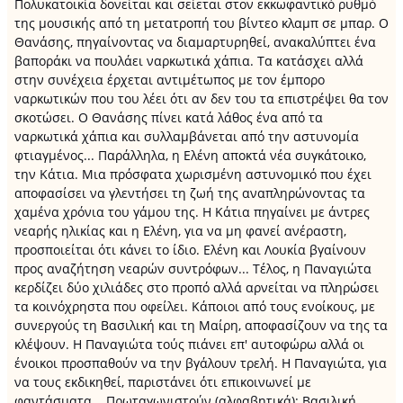
Πολυκατοικία δονείται και σείεται στον εκκωφαντικό ρυθμό
της μουσικής από τη μετατροπή του βίντεο κλαμπ σε μπαρ. Ο
Θανάσης, πηγαίνοντας να διαμαρτυρηθεί, ανακαλύπτει ένα
βαποράκι να πουλάει ναρκωτικά χάπια. Τα κατάσχει αλλά
στην συνέχεια έρχεται αντιμέτωπος με τον έμπορο
ναρκωτικών που του λέει ότι αν δεν του τα επιστρέψει θα τον
σκοτώσει. Ο Θανάσης πίνει κατά λάθος ένα από τα
ναρκωτικά χάπια και συλλαμβάνεται από την αστυνομία
φτιαγμένος... Παράλληλα, η Ελένη αποκτά νέα συγκάτοικο,
την Κάτια. Μια πρόσφατα χωρισμένη αστυνομικό που έχει
αποφασίσει να γλεντήσει τη ζωή της αναπληρώνοντας τα
χαμένα χρόνια του γάμου της. Η Κάτια πηγαίνει με άντρες
νεαρής ηλικίας και η Ελένη, για να μη φανεί ανέραστη,
προσποιείται ότι κάνει το ίδιο. Ελένη και Λουκία βγαίνουν
προς αναζήτηση νεαρών συντρόφων... Τέλος, η Παναγιώτα
κερδίζει δύο χιλιάδες στο προπό αλλά αρνείται να πληρώσει
τα κοινόχρηστα που οφείλει. Κάποιοι από τους ενοίκους, με
συνεργούς τη Βασιλική και τη Μαίρη, αποφασίζουν να της τα
κλέψουν. Η Παναγιώτα τούς πιάνει επ' αυτοφώρω αλλά οι
ένοικοι προσπαθούν να την βγάλουν τρελή. Η Παναγιώτα, για
να τους εκδικηθεί, παριστάνει ότι επικοινωνεί με
φαντάσματα... Πρωταγωνιστούν (αλφαβητικά): Βασιλική