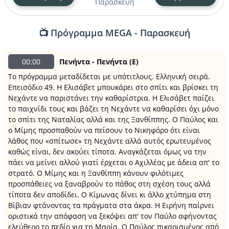
Παρασκευή
📺 Πρόγραμμα MEGA - Παρασκευή
00:00
Πενήντα - Πενήντα (Ε)
Το πρόγραμμα μεταδίδεται με υπότιτλους. Ελληνική σειρά.
Επεισόδιο 49. Η Ελισάβετ μπουκάρει στο σπίτι και βρίσκει τη
Νεχάντε να παριστάνει την καθαρίστρια. Η Ελισάβετ παίζει
το παιχνίδι τους και βάζει τη Νεχάντε να καθαρίσει όχι μόνο
το σπίτι της Ναταλίας αλλά και της Ξανθίππης. Ο Παύλος και
ο Μίμης προσπαθούν να πείσουν το Νικηφόρο ότι είναι
λάθος που «σπίτωσε» τη Νεχάντε αλλά αυτός ερωτευμένος
καθώς είναι, δεν ακούει τίποτα. Αναγκάζεται όμως να την
πάει να μείνει αλλού γιατί έρχεται ο Αχιλλέας με άδεια απ' το
στρατό. Ο Μίμης και η Ξανθίππη κάνουν φιλότιμες
προσπάθειες να ξαναβρούν το πάθος στη σχέση τους αλλά
τίποτα δεν αποδίδει. Ο Κίμωνας δίνει κι άλλο χτύπημα στη
Βίβιαν φτάνοντας τα πράγματα στα άκρα. Η Ειρήνη παίρνει
οριστικά την απόφαση να ξεκόψει απ' τον Παύλο αφήνοντας
ελεύθερο το πεδίο για τη Μαρία. Ο Παύλος πικαρισμένος από