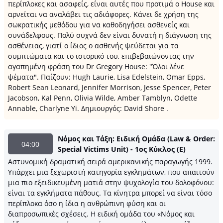
περίπλοκες και ασαφείς, είναι αυτές που προτιμά ο House και
αρνείται να αναλάβει τις αδιάφορες. Κάνει δε χρήση της
σωκρατικής μεθόδου για να καθοδηγήσει ασθενείς και
συνάδελφους. Πολύ συχνά δεν είναι δυνατή η διάγνωση της
ασθένειας, γιατί ο ίδιος ο ασθενής ψεύδεται για τα
συμπτώματα και το ιστορικό του, επιβεβαιώνοντας την
αγαπημένη φράση του Dr Gregory House: "Όλοι λένε
ψέματα". Παίζουν: Hugh Laurie, Lisa Edelstein, Omar Epps,
Robert Sean Leonard, Jennifer Morrison, Jesse Spencer, Peter
Jacobson, Kal Penn, Olivia Wilde, Amber Tamblyn, Odette
Annable, Charlyne Yi. Δημιουργός: David Shore .
Νόμος και Τάξη: Ειδική Ομάδα (Law & Order:
04:00
Special Victims Unit) - 1ος Κύκλος (Ε)
Αστυνομική δραματική σειρά αμερικανικής παραγωγής 1999.
Υπάρχει μια ξεχωριστή κατηγορία εγκλημάτων, που απαιτούν
μια πιο εξειδικευμένη ματιά στην ψυχολογία του δολοφόνου:
είναι τα εγκλήματα πάθους. Τα κίνητρα μπορεί να είναι τόσο
περίπλοκα όσο η ίδια η ανθρώπινη φύση και οι
διαπροσωπικές σχέσεις. Η ειδική ομάδα του «Νόμος και