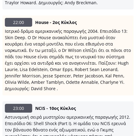
Traylor Howard. Δημιουργός: Andy Breckman.
22:00
House - 2ος Κύκλος
Ιατρικό δράμα αμερικανικής παραγωγής 2004. Επεισόδιο 13:
Skin Deep. Ο Dr House ανακαλύπτει ένα μυστικό όταν
κουράρει ένα νεαρό μοντέλο, που είναι εθισμένο στα
ναρκωτικά. Εν τω μεταξύ, ο Dr Wilson ελπίζει ότι οι πόνοι στο
πόδι του House είναι σημάδι πως το νευρικό του σύστημα
έχει αρχίσει να αντιδρά και να αναγεννιέται. Παίζουν: Hugh
Laurie, Lisa Edelstein, Omar Epps, Robert Sean Leonard,
Jennifer Morrison, Jesse Spencer, Peter Jacobson, Kal Penn,
Olivia Wilde, Amber Tamblyn, Odette Annable, Charlyne Yi.
Δημιουργός: David Shore .
23:00
NCIS - 10ος Κύκλος
Αστυνομική σειρά μυστηρίου αμερικανικής παραγωγής 2012.
Επεισόδιο 06: Shell Shock (Part I). Η ομάδα του NCIS ερευνά
τον βάναυσο θάνατο ενός αξιωματικού, ενώ ο Γκιμπς