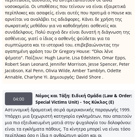
νοσοκομεία. Oι υποθέσεις που τείνουν να είναι εξαιρετικά
περίπλοκες και ασαφείς, είναι αυτές που προτιμά ο House και
αρνείται να αναλάβει τις αδιάφορες. Κάνει δε χρήση της
σωκρατικής μεθόδου για να καθοδηγήσει ασθενείς και
συνάδελφους. Πολύ συχνά δεν είναι δυνατή η διάγνωση της
ασθένειας, γιατί ο ίδιος ο ασθενής ψεύδεται για τα
συμπτώματα και το ιστορικό του, επιβεβαιώνοντας την
αγαπημένη φράση του Dr Gregory House: "Όλοι λένε
ψέματα". Παίζουν: Hugh Laurie, Lisa Edelstein, Omar Epps,
Robert Sean Leonard, Jennifer Morrison, Jesse Spencer, Peter
Jacobson, Kal Penn, Olivia Wilde, Amber Tamblyn, Odette
Annable, Charlyne Yi. Δημιουργός: David Shore .
Νόμος και Τάξη: Ειδική Ομάδα (Law & Order:
04:00
Special Victims Unit) - 1ος Κύκλος (Ε)
Αστυνομική δραματική σειρά αμερικανικής παραγωγής 1999.
Υπάρχει μια ξεχωριστή κατηγορία εγκλημάτων, που απαιτούν
μια πιο εξειδικευμένη ματιά στην ψυχολογία του δολοφόνου:
είναι τα εγκλήματα πάθους. Τα κίνητρα μπορεί να είναι τόσο
περίπλοκα όσο η ίδια η ανθρώπινη φύση και οι