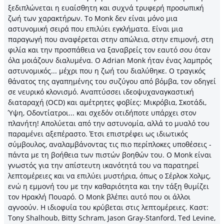
ξεδιπλώνεται η ευαίσθητη και συχνά τρυφερή προσωπική
ζωή των χαρακτήρων. Το Monk δεν είναι μόνο μια
αστυνομική σειρά που επιλύει εγκλήματα. Είναι μια
παραγωγή που αναφέρεται στην απώλεια, στην επιμονή, στη
φιλία και την προσπάθεια να ξαναβρείς τον εαυτό σου όταν
όλα μοιάζουν διαλυμένα. Ο Adrian Monk ήταν ένας λαμπρός
αστυνομικός... μέχρι που η ζωή του διαλύθηκε. Ο τραγικός
θάνατος της αγαπημένης του συζύγου από βόμβα, τον οδηγεί
σε νευρικό κλονισμό. Αναπτύσσει ιδεοψυχαναγκαστική
διαταραχή (OCD) και αμέτρητες φοβίες: Μικρόβια, Σκοτάδι,
Ύψη, Οδοντίατροι... και σχεδόν οτιδήποτε υπάρχει στον
πλανήτη! Απολύεται από την αστυνομία, αλλά το μυαλό του
παραμένει αξεπέραστο. Έτσι επιστρέφει ως ιδιωτικός
σύμβουλος, αναλαμβάνοντας τις πιο περίπλοκες υποθέσεις -
πάντα με τη βοήθεια των πιστών βοηθών του. Ο Monk είναι
γνωστός για την απίστευτη ικανότητά του να παρατηρεί
λεπτομέρειες και να επιλύει μυστήρια, όπως ο Σέρλοκ Χολμς,
ενώ η εμμονή του με την καθαριότητα και την τάξη θυμίζει
τον Ηρακλή Πουαρό. Ο Monk βλέπει αυτό που οι άλλοι
αγνοούν. Η ιδιοφυΐα του κρύβεται στις λεπτομέρειες. Kαστ:
Tony Shalhoub, Bitty Schram, Jason Gray-Stanford, Ted Levine,