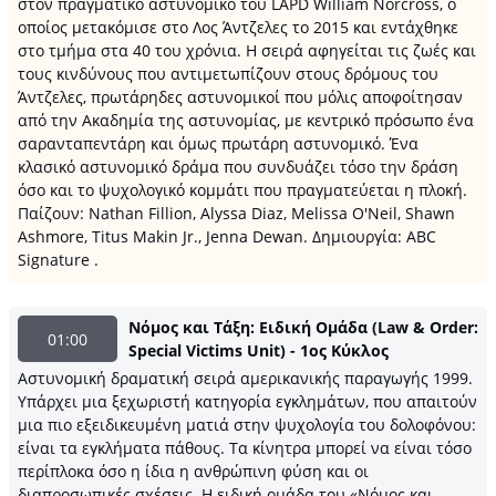
στον πραγματικό αστυνομικό του LAPD William Norcross, ο
οποίος μετακόμισε στο Λος Άντζελες το 2015 και εντάχθηκε
στο τμήμα στα 40 του χρόνια. Η σειρά αφηγείται τις ζωές και
τους κινδύνους που αντιμετωπίζουν στους δρόμους του
Άντζελες, πρωτάρηδες αστυνομικοί που μόλις αποφοίτησαν
από την Ακαδημία της αστυνομίας, με κεντρικό πρόσωπο ένα
σαρανταπεντάρη και όμως πρωτάρη αστυνομικό. Ένα
κλασικό αστυνομικό δράμα που συνδυάζει τόσο την δράση
όσο και το ψυχολογικό κομμάτι που πραγματεύεται η πλοκή.
Παίζουν: Nathan Fillion, Alyssa Diaz, Melissa O'Neil, Shawn
Ashmore, Titus Makin Jr., Jenna Dewan. Δημιουργία: ABC
Signature .
Νόμος και Τάξη: Ειδική Ομάδα (Law & Order:
01:00
Special Victims Unit) - 1ος Κύκλος
Αστυνομική δραματική σειρά αμερικανικής παραγωγής 1999.
Υπάρχει μια ξεχωριστή κατηγορία εγκλημάτων, που απαιτούν
μια πιο εξειδικευμένη ματιά στην ψυχολογία του δολοφόνου:
είναι τα εγκλήματα πάθους. Τα κίνητρα μπορεί να είναι τόσο
περίπλοκα όσο η ίδια η ανθρώπινη φύση και οι
διαπροσωπικές σχέσεις. Η ειδική ομάδα του «Νόμος και