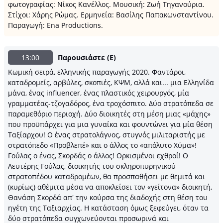
φωτογραφίας: Νίκος Κανέλλος. Μουσική: Ζωή Τηγανούρια.
Στίχοι: Χάρης Ρώμας. Ερμηνεία: Βασίλης Παπακωνσταντίνου.
Παραγωγή: Ena Productions.
13:00
Παρουσιάστε (E)
Κωμική σειρά, ελληνικής παραγωγής 2020. Φαντάροι,
καταδρομείς, αρβύλες, σκοπιές, ΚΨΜ, αλλά και... μια Ελληνίδα
μάνα, ένας influencer, ένας πλαστικός χειρουργός, μία
γραμματέας-τζογαδόρος, ένα τροχόσπιτο. Δύο στρατόπεδα σε
παραμεθόριο περιοχή. Δύο διοικητές στη μέση μιας «μάχης»
που προϋπάρχει για μια γυναίκα και φουντώνει για μία θέση
Ταξίαρχου! Ο ένας στρατολάγνος, στυγνός μιλιταριστής με
στρατόπεδο «Προβλεπέ» και ο άλλος το «απόλυτο Χύμα»!
Γούλας ο ένας, Σκορδάς ο άλλος! Ορκισμένοι εχθροί! Ο
Λευτέρης Γούλας, διοικητής του σκληροπυρηνικού
στρατοπέδου καταδρομέων, θα προσπαθήσει με θεμιτά και
(κυρίως) αθέμιτα μέσα να αποκλείσει τον «γείτονα» διοικητή,
Θανάση Σκορδά απ' την κούρσα της διαδοχής στη θέση του
ηγέτη της Ταξιαρχίας. Η κατάσταση όμως ξεφεύγει, όταν τα
δύο στρατόπεδα συγχωνεύονται προσωρινά και