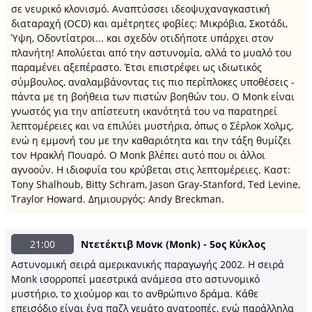
σε νευρικό κλονισμό. Αναπτύσσει ιδεοψυχαναγκαστική
διαταραχή (OCD) και αμέτρητες φοβίες: Μικρόβια, Σκοτάδι,
Ύψη, Οδοντίατροι... και σχεδόν οτιδήποτε υπάρχει στον
πλανήτη! Απολύεται από την αστυνομία, αλλά το μυαλό του
παραμένει αξεπέραστο. Έτσι επιστρέφει ως ιδιωτικός
σύμβουλος, αναλαμβάνοντας τις πιο περίπλοκες υποθέσεις -
πάντα με τη βοήθεια των πιστών βοηθών του. Ο Monk είναι
γνωστός για την απίστευτη ικανότητά του να παρατηρεί
λεπτομέρειες και να επιλύει μυστήρια, όπως ο Σέρλοκ Χολμς,
ενώ η εμμονή του με την καθαριότητα και την τάξη θυμίζει
τον Ηρακλή Πουαρό. Ο Monk βλέπει αυτό που οι άλλοι
αγνοούν. Η ιδιοφυΐα του κρύβεται στις λεπτομέρειες. Kαστ:
Tony Shalhoub, Bitty Schram, Jason Gray-Stanford, Ted Levine,
Traylor Howard. Δημιουργός: Andy Breckman.
21:00
Ντετέκτιβ Μονκ (Monk) - 5ος Κύκλος
Αστυνομική σειρά αμερικανικής παραγωγής 2002. Η σειρά
Monk ισορροπεί μαεστρικά ανάμεσα στο αστυνομικό
μυστήριο, το χιούμορ και το ανθρώπινο δράμα. Κάθε
επεισόδιο είναι ένα παζλ γεμάτο ανατροπές, ενώ παράλληλα