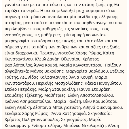
γυναίκα που με τα πιστεύω της και την στάση ζωής της θα
ταράξει τα νερά... Η σειρά φιλοδοξεί με χιουμοριστικό και
συγκινητικό τρόπο να αναπλάσει μία σελίδα της ελληνικής
ιστορίας, μέσα από το μικροσκόπιο του παρθεναγωγείου που
περιλαμβάνει τους καθηγητές, τις γυναίκες τους, τους
νεαρούς γιους, τις μαθήτριες...μία «μικρή κοινωνία»,
μικρογραφία του κόσμου της εποχής του τότε αλλά και του
σήμερα γιατί τα πάθη των ανθρώπων και οι αξίες της ζωής
είναι διαχρονικά. Πρωταγωνιστούν: Χάρης Ρώμας, Καίτη
Κωνσταντίνου, Κλειώ Δανάη Οθωναίου, Χρήστος
Βασιλόπουλος, Άννα Κουρή, Μαρία Κωνσταντάρου. Παίζουν
αλφαβητικά: Μάνος Βακούσης, Μαργαρίτα Βαρλάμου, Στέλιος
Γούτης, Λεωνίδας Καλφαγιάννης, Άννα Κουρή, Μαρία
Κωνσταντάρου, Περικλής Μοσχολιδάκης, Κάκια Παναγιώτου,
Στέλιο Πετράκης, Μαίρη Σταυρακέλη, Γιάννα Σταυράκη,
Σταμάτης Τζελέπης. Μαθήτριες: Ελένη Αποστολοπούλου,
Ιωάννα Ασημακοπούλου, Μαρία Γαλάτη, Βίκυ Κουμούτσου,
Ελένη Λεβάκη, Δέσποινα Μπουγιατιώτη, Αθηνά Οικονομάκου.
Σενάριο: Χάρης Ρώμας - Άννα Χατζησοφιά. Σκηνοθεσία:
Χρήστος Παληγιαννόπουλος. Σκηνογράφος: Μαρία
Κουλαρμάνη. Ενδυματολόγος: Μπιάνκα Νικολαρεϊζη. Δ/νση