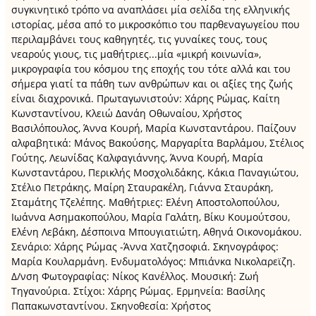
συγκινητικό τρόπο να αναπλάσει μία σελίδα της ελληνικής
ιστορίας, μέσα από το μικροσκόπιο του παρθεναγωγείου που
περιλαμβάνει τους καθηγητές, τις γυναίκες τους, τους
νεαρούς γιους, τις μαθήτριες...μία «μικρή κοινωνία»,
μικρογραφία του κόσμου της εποχής του τότε αλλά και του
σήμερα γιατί τα πάθη των ανθρώπων και οι αξίες της ζωής
είναι διαχρονικά. Πρωταγωνιστούν: Χάρης Ρώμας, Καίτη
Κωνσταντίνου, Κλειώ Δανάη Οθωναίου, Χρήστος
Βασιλόπουλος, Άννα Κουρή, Μαρία Κωνσταντάρου. Παίζουν
αλφαβητικά: Μάνος Βακούσης, Μαργαρίτα Βαρλάμου, Στέλιος
Γούτης, Λεωνίδας Καλφαγιάννης, Άννα Κουρή, Μαρία
Κωνσταντάρου, Περικλής Μοσχολιδάκης, Κάκια Παναγιώτου,
Στέλιο Πετράκης, Μαίρη Σταυρακέλη, Γιάννα Σταυράκη,
Σταμάτης Τζελέπης. Μαθήτριες: Ελένη Αποστολοπούλου,
Ιωάννα Ασημακοπούλου, Μαρία Γαλάτη, Βίκυ Κουμούτσου,
Ελένη Λεβάκη, Δέσποινα Μπουγιατιώτη, Αθηνά Οικονομάκου.
Σενάριο: Χάρης Ρώμας -Άννα Χατζησοφιά. Σκηνογράφος:
Μαρία Κουλαρμάνη. Ενδυματολόγος: Μπιάνκα Νικολαρεϊζη.
Δ/νση Φωτογραφίας: Νίκος Κανέλλος. Μουσική: Ζωή
Τηγανούρια. Στίχοι: Χάρης Ρώμας. Ερμηνεία: Βασίλης
Παπακωνσταντίνου. Σκηνοθεσία: Χρήστος