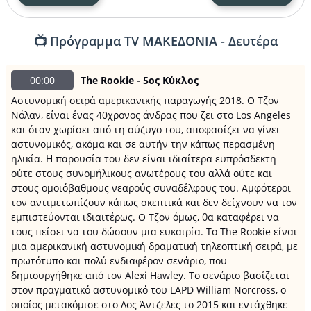
📺 Πρόγραμμα TV ΜΑΚΕΔΟΝΙΑ - Δευτέρα
00:00
The Rookie - 5ος Κύκλος
Αστυνομική σειρά αμερικανικής παραγωγής 2018. Ο Τζον
Νόλαν, είναι ένας 40χρονος άνδρας που ζει στο Los Angeles
και όταν χωρίσει από τη σύζυγο του, αποφασίζει να γίνει
αστυνομικός, ακόμα και σε αυτήν την κάπως περασμένη
ηλικία. Η παρουσία του δεν είναι ιδιαίτερα ευπρόσδεκτη
ούτε στους συνομήλικους ανωτέρους του αλλά ούτε και
στους ομοιόβαθμους νεαρούς συναδέλφους του. Αμφότεροι
τον αντιμετωπίζουν κάπως σκεπτικά και δεν δείχνουν να τον
εμπιστεύονται ιδιαιτέρως. Ο Τζον όμως, θα καταφέρει να
τους πείσει να του δώσουν μια ευκαιρία. Το The Rookie είναι
μια αμερικανική αστυνομική δραματική τηλεοπτική σειρά, με
πρωτότυπο και πολύ ενδιαφέρον σενάριο, που
δημιουργήθηκε από τον Alexi Hawley. Το σενάριο βασίζεται
στον πραγματικό αστυνομικό του LAPD William Norcross, ο
οποίος μετακόμισε στο Λος Άντζελες το 2015 και εντάχθηκε