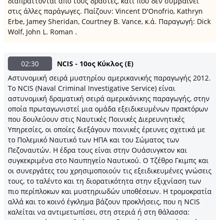
διαπράττονται από τους δράστες, κάτι που δεν συμβαίνει
στις άλλες παράγωγες. Παίζουν: Vincent D'Onofrio, Kathryn
Erbe, Jamey Sheridan, Courtney B. Vance, κ.ά. Παραγωγή: Dick
Wolf, John L. Roman .
02:30
NCIS - 10ος Κύκλος (Ε)
Αστυνομική σειρά μυστηρίου αμερικανικής παραγωγής 2012.
Το NCIS (Naval Criminal Investigative Service) είναι
αστυνομική δραματική σειρά αμερικάνικης παραγωγής, στην
οποία πρωταγωνιστεί μια ομάδα εξειδικευμένων πρακτόρων
που δουλεύουν στις Ναυτικές Ποινικές Διερευνητικές
Υπηρεσίες, οι οποίες διεξάγουν ποινικές έρευνες σχετικά με
το Πολεμικό Ναυτικό των ΗΠΑ και του Σώματος των
Πεζοναυτών. Η έδρα τους είναι στην Ουάσινγκτον και
συγκεκριμένα στο Ναυπηγείο Ναυτικού. Ο Τζέθρο Γκιμπς και
οι συνεργάτες του χρησιμοποιούν τις εξειδικευμένες γνώσεις
τους, το ταλέντο και τη διορατικότητα στην εξιχνίαση των
πιο περίπλοκων και μυστηριωδών υποθέσεων. Η τρομοκρατία
αλλά και το κοινό έγκλημα βάζουν προκλήσεις, που η NCIS
καλείται να αντιμετωπίσει, στη στεριά ή στη θάλασσα: