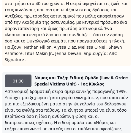
στο τμήμα στα 40 του χρόνια. Η σειρά αφηγείται τις ζωές και
τους κινδύνους που αντιμετωπίζουν στους δρόμους του
Άντζελες, πρωτάρηδες αστυνομικοί που μόλις αποφοίτησαν
από την Ακαδημία της αστυνομίας, με κεντρικό πρόσωπο ένα
σαρανταπεντάρη και όμως πρωτάρη αστυνομικό. Ένα
κλασικό αστυνομικό δράμα που συνδυάζει τόσο την δράση
όσο και το ψυχολογικό κομμάτι που πραγματεύεται η πλοκή.
Παίζουν: Nathan Fillion, Alyssa Diaz, Melissa O'Neil, Shawn
Ashmore, Titus Makin Jr., Jenna Dewan. Δημιουργία: ABC
Signature .
Νόμος και Τάξη: Ειδική Ομάδα (Law & Order:
01:00
Special Victims Unit) - 1ος Κύκλος
Αστυνομική δραματική σειρά αμερικανικής παραγωγής 1999.
Υπάρχει μια ξεχωριστή κατηγορία εγκλημάτων, που απαιτούν
μια πιο εξειδικευμένη ματιά στην ψυχολογία του δολοφόνου:
είναι τα εγκλήματα πάθους. Τα κίνητρα μπορεί να είναι τόσο
περίπλοκα όσο η ίδια η ανθρώπινη φύση και οι
διαπροσωπικές σχέσεις. Η ειδική ομάδα του «Νόμος και
τάξη» επικοινωνεί με αυτούς που οι υπόλοιποι αφορίζουν,