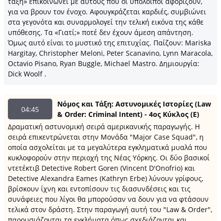
τάξη» επικοινωνεί με αυτούς που οι υπόλοιποι αφορίζουν,
για να βρουν τον ένοχο. Αφουγκράζεται καρδιές, συμβιώνει
στα γεγονότα και συναρμολογεί την τελική εικόνα της κάθε
υπόθεσης. Τα «Γιατί;» ποτέ δεν έχουν άμεση απάντηση.
Όμως αυτό είναι το μυστικό της επιτυχίας. Παίζουν: Mariska
Hargitay, Christopher Meloni, Peter Scanavino, Lynn Maracola,
Octavio Pisano, Ryan Buggle, Michael Mastro. Δημιουργία:
Dick Woolf .
Νόμος και Τάξη: Αστυνομικές Ιστορίες (Law
04:45
& Order: Criminal Intent) - 4ος Κύκλος (Ε)
Δραματική αστυνομική σειρά αμερικανικής παραγωγής. H
σειρά επικεντρώνεται στην Μονάδα "Major Case Squad", η
οποία ασχολείται με τα μεγαλύτερα εγκληματικά μυαλά που
κυκλοφορούν στην περιοχή της Νέας Υόρκης. Οι δύο βασικοί
ντετέκτιβ Detective Robert Goren (Vincent D'Onofrio) και
Detective Alexandra Eames (Kathryn Erbe) λύνουν γρίφους,
βρίσκουν ίχνη και εντοπίσουν τις διασυνδέσεις και τις
συνάφειες που λίγοι θα μπορούσαν να δουν για να φτάσουν
τελικά στον δράστη. Στην παραγωγή αυτή του "Law & Order",
παρουσιάζονται τα εγκλήματα όπως σχεδιάζονται και