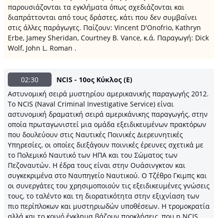
παρουσιάζονται τα εγκλήματα όπως σχεδιάζονται και
διαπράττονται από τους δράστες, κάτι που δεν συμβαίνει
στις άλλες παράγωγες. Παίζουν: Vincent D'Onofrio, Kathryn
Erbe, Jamey Sheridan, Courtney B. Vance, κ.ά. Παραγωγή: Dick
Wolf, John L. Roman .
02:30
NCIS - 10ος Κύκλος (Ε)
Αστυνομική σειρά μυστηρίου αμερικανικής παραγωγής 2012.
Το NCIS (Naval Criminal Investigative Service) είναι
αστυνομική δραματική σειρά αμερικάνικης παραγωγής, στην
οποία πρωταγωνιστεί μια ομάδα εξειδικευμένων πρακτόρων
που δουλεύουν στις Ναυτικές Ποινικές Διερευνητικές
Υπηρεσίες, οι οποίες διεξάγουν ποινικές έρευνες σχετικά με
το Πολεμικό Ναυτικό των ΗΠΑ και του Σώματος των
Πεζοναυτών. Η έδρα τους είναι στην Ουάσινγκτον και
συγκεκριμένα στο Ναυπηγείο Ναυτικού. Ο Τζέθρο Γκιμπς και
οι συνεργάτες του χρησιμοποιούν τις εξειδικευμένες γνώσεις
τους, το ταλέντο και τη διορατικότητα στην εξιχνίαση των
πιο περίπλοκων και μυστηριωδών υποθέσεων. Η τρομοκρατία
αλλά και το κοινό έγκλημα βάζουν προκλήσεις, που η NCIS