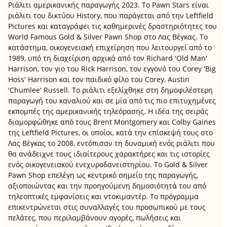
Ριάλιτι αμερικανικής παραγωγής 2023. Το Pawn Stars είναι
ριάλιτι του δικτύου History, που παράγεται από την Leftfield
Pictures και καταγράφει τις καθημερινές δραστηριότητες του
World Famous Gold & Silver Pawn Shop στο Λας Βέγκας. Το
κατάστημα, οικογενειακή επιχείρηση που λειτουργεί από το
1989, υπό τη διαχείριση αρχικά από τον Richard 'Old Man'
Harrison, τον γιο του Rick Harrison, τον εγγονό του Corey 'Big
Hoss' Harrison και τον παιδικό φίλο του Corey, Austin
'Chumlee' Russell. Το ριάλιτι εξελίχθηκε στη δημοφιλέστερη
παραγωγή του καναλιού και σε μία από τις πιο επιτυχημένες
εκπομπές της αμερικανικής τηλεόρασης. Η ιδέα της σειράς
διαμορφώθηκε από τους Brent Montgomery και Colby Gaines
της Leftfield Pictures, οι οποίοι, κατά την επίσκεψή τους στο
Λας Βέγκας το 2008, εντόπισαν τη δυναμική ενός ριάλιτι που
θα ανάδειχνε τους ιδιαίτερους χαρακτήρες και τις ιστορίες
ενός οικογενειακού ενεχυροδανειστηρίου. Το Gold & Silver
Pawn Shop επελέγη ως κεντρικό σημείο της παραγωγής,
αξιοποιώντας και την προηγούμενη δημοσιότητά του από
τηλεοπτικές εμφανίσεις και ντοκιμαντέρ. Το πρόγραμμα
επικεντρώνεται στις συναλλαγές του προσωπικού με τους
πελάτες, που περιλαμβάνουν αγορές, πωλήσεις και