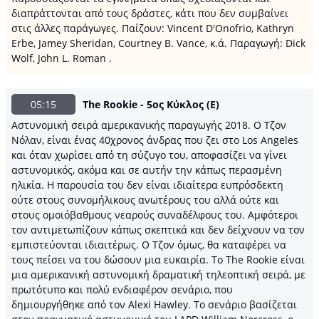
διαπράττονται από τους δράστες, κάτι που δεν συμβαίνει
στις άλλες παράγωγες. Παίζουν: Vincent D'Onofrio, Kathryn
Erbe, Jamey Sheridan, Courtney B. Vance, κ.ά. Παραγωγή: Dick
Wolf, John L. Roman .
05:15
The Rookie - 5ος Κύκλος (Ε)
Αστυνομική σειρά αμερικανικής παραγωγής 2018. Ο Τζον
Νόλαν, είναι ένας 40χρονος άνδρας που ζει στο Los Angeles
και όταν χωρίσει από τη σύζυγο του, αποφασίζει να γίνει
αστυνομικός, ακόμα και σε αυτήν την κάπως περασμένη
ηλικία. Η παρουσία του δεν είναι ιδιαίτερα ευπρόσδεκτη
ούτε στους συνομήλικους ανωτέρους του αλλά ούτε και
στους ομοιόβαθμους νεαρούς συναδέλφους του. Αμφότεροι
τον αντιμετωπίζουν κάπως σκεπτικά και δεν δείχνουν να τον
εμπιστεύονται ιδιαιτέρως. Ο Τζον όμως, θα καταφέρει να
τους πείσει να του δώσουν μια ευκαιρία. Το The Rookie είναι
μια αμερικανική αστυνομική δραματική τηλεοπτική σειρά, με
πρωτότυπο και πολύ ενδιαφέρον σενάριο, που
δημιουργήθηκε από τον Alexi Hawley. Το σενάριο βασίζεται