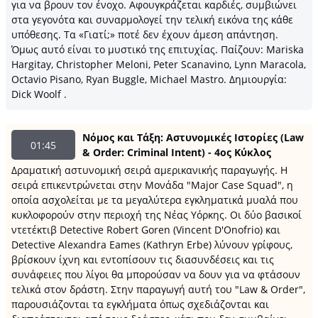
για να βρουν τον ένοχο. Αφουγκράζεται καρδιές, συμβιώνει
στα γεγονότα και συναρμολογεί την τελική εικόνα της κάθε
υπόθεσης. Τα «Γιατί;» ποτέ δεν έχουν άμεση απάντηση.
Όμως αυτό είναι το μυστικό της επιτυχίας. Παίζουν: Mariska
Hargitay, Christopher Meloni, Peter Scanavino, Lynn Maracola,
Octavio Pisano, Ryan Buggle, Michael Mastro. Δημιουργία:
Dick Woolf .
Νόμος και Τάξη: Αστυνομικές Ιστορίες (Law
01:45
& Order: Criminal Intent) - 4ος Κύκλος
Δραματική αστυνομική σειρά αμερικανικής παραγωγής. H
σειρά επικεντρώνεται στην Μονάδα "Major Case Squad", η
οποία ασχολείται με τα μεγαλύτερα εγκληματικά μυαλά που
κυκλοφορούν στην περιοχή της Νέας Υόρκης. Οι δύο βασικοί
ντετέκτιβ Detective Robert Goren (Vincent D'Onofrio) και
Detective Alexandra Eames (Kathryn Erbe) λύνουν γρίφους,
βρίσκουν ίχνη και εντοπίσουν τις διασυνδέσεις και τις
συνάφειες που λίγοι θα μπορούσαν να δουν για να φτάσουν
τελικά στον δράστη. Στην παραγωγή αυτή του "Law & Order",
παρουσιάζονται τα εγκλήματα όπως σχεδιάζονται και