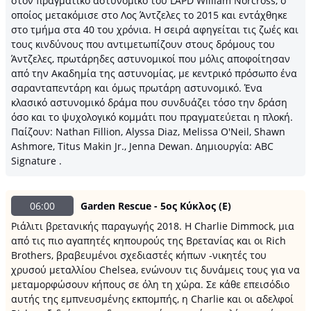
στον πραγματικό αστυνομικό του LAPD William Norcross, ο
οποίος μετακόμισε στο Λος Άντζελες το 2015 και εντάχθηκε
στο τμήμα στα 40 του χρόνια. Η σειρά αφηγείται τις ζωές και
τους κινδύνους που αντιμετωπίζουν στους δρόμους του
Άντζελες, πρωτάρηδες αστυνομικοί που μόλις αποφοίτησαν
από την Ακαδημία της αστυνομίας, με κεντρικό πρόσωπο ένα
σαρανταπεντάρη και όμως πρωτάρη αστυνομικό. Ένα
κλασικό αστυνομικό δράμα που συνδυάζει τόσο την δράση
όσο και το ψυχολογικό κομμάτι που πραγματεύεται η πλοκή.
Παίζουν: Nathan Fillion, Alyssa Diaz, Melissa O'Neil, Shawn
Ashmore, Titus Makin Jr., Jenna Dewan. Δημιουργία: ABC
Signature .
06:00
Garden Rescue - 5ος Κύκλος (Ε)
Ριάλιτι βρετανικής παραγωγής 2018. Η Charlie Dimmock, μια
από τις πιο αγαπητές κηπουρούς της Βρετανίας και οι Rich
Brothers, βραβευμένοι σχεδιαστές κήπων -νικητές του
χρυσού μεταλλίου Chelsea, ενώνουν τις δυνάμεις τους για να
μεταμορφώσουν κήπους σε όλη τη χώρα. Σε κάθε επεισόδιο
αυτής της εμπνευσμένης εκπομπής, η Charlie και οι αδελφοί