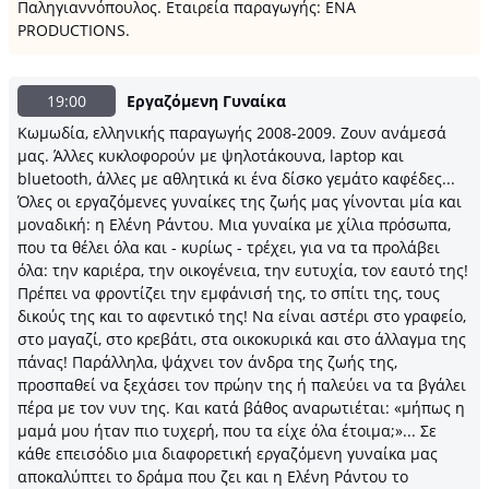
Παληγιαννόπουλος. Εταιρεία παραγωγής: ΕΝΑ
PRODUCTIONS.
19:00
Εργαζόμενη Γυναίκα
Κωμωδία, ελληνικής παραγωγής 2008-2009. Ζουν ανάμεσά
μας. Άλλες κυκλοφορούν με ψηλοτάκουνα, laptop και
bluetooth, άλλες με αθλητικά κι ένα δίσκο γεμάτο καφέδες...
Όλες οι εργαζόμενες γυναίκες της ζωής μας γίνονται μία και
μοναδική: η Ελένη Ράντου. Μια γυναίκα με χίλια πρόσωπα,
που τα θέλει όλα και - κυρίως - τρέχει, για να τα προλάβει
όλα: την καριέρα, την οικογένεια, την ευτυχία, τον εαυτό της!
Πρέπει να φροντίζει την εμφάνισή της, το σπίτι της, τους
δικούς της και το αφεντικό της! Να είναι αστέρι στο γραφείο,
στο μαγαζί, στο κρεβάτι, στα οικοκυρικά και στο άλλαγμα της
πάνας! Παράλληλα, ψάχνει τον άνδρα της ζωής της,
προσπαθεί να ξεχάσει τον πρώην της ή παλεύει να τα βγάλει
πέρα με τον νυν της. Και κατά βάθος αναρωτιέται: «μήπως η
μαμά μου ήταν πιο τυχερή, που τα είχε όλα έτοιμα;»... Σε
κάθε επεισόδιο μια διαφορετική εργαζόμενη γυναίκα μας
αποκαλύπτει το δράμα που ζει και η Ελένη Ράντου το