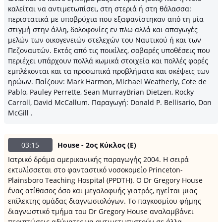
καλείται να αντιμετωπίσει, στη στεριά ή στη θάλασσα:
περιστατικά με υποβρύχια που εξαφανίστηκαν από τη μία
στιγμή στην άλλη, δολοφονίες εν πλω αλλά και απαγωγές
μελών των οικογενειών στελεχών του Ναυτικού ή και των
Πεζοναυτών. Εκτός από τις ποικίλες, σοβαρές υποθέσεις που
περιέχει υπάρχουν πολλά κωμικά στοιχεία και πολλές φορές
εμπλέκονται και τα προσωπικά προβλήματα και σκέψεις των
ηρώων. Παίζουν: Mark Harmon, Michael Weatherly, Cote de
Pablo, Pauley Perrette, Sean MurrayBrian Dietzen, Rocky
Carroll, David McCallum. Παραγωγή: Donald P. Bellisario, Don
McGill .
03:15
House - 2ος Κύκλος (Ε)
Ιατρικό δράμα αμερικανικής παραγωγής 2004. Η σειρά
εκτυλίσσεται στο φανταστικό νοσοκομείο Princeton-
Plainsboro Teaching Hospital (PPDTH). Ο Dr Gregory House
ένας ατίθασος όσο και μεγαλοφυής γιατρός, ηγείται μιας
επίλεκτης ομάδας διαγνωσιολόγων. Το παγκοσμίου φήμης
διαγνωστικό τμήμα του Dr Gregory House αναλαμβάνει
περιπτώσεις αδύνατες να αντιμετωπιστούν σε άλλα