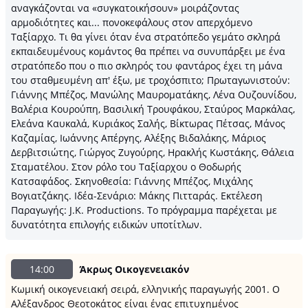
αναγκάζονται να «συγκατοικήσουν» μοιράζοντας
αρμοδιότητες και... πονοκεφάλους στον απερχόμενο
Ταξίαρχο. Τι θα γίνει όταν ένα στρατόπεδο γεμάτο σκληρά
εκπαιδευμένους κομάντος θα πρέπει να συνυπάρξει με ένα
στρατόπεδο που ο πιο σκληρός του φαντάρος έχει τη μάνα
του σταθμευμένη απ' έξω, με τροχόσπιτο; Πρωταγωνιστούν:
Γιάννης Μπέζος, Μανώλης Μαυροματάκης, Λένα Ουζουνίδου,
Βαλέρια Κουρούπη, Βασιλική Τρουφάκου, Σταύρος Μαρκάλας,
Ελεάνα Καυκαλά, Κυριάκος Σαλής, Βίκτωρας Πέτσας, Μάνος
Καζαμίας, Ιωάννης Απέργης, Αλέξης Βιδαλάκης, Μάριος
Δερβιτσιώτης, Γιώργος Ζυγούρης, Ηρακλής Κωστάκης, Θάλεια
Σταματέλου. Στον ρόλο του Ταξίαρχου ο Θοδωρής
Κατσαφάδος. Σκηνοθεσία: Γιάννης Μπέζος, Μιχάλης
Βογιατζάκης. Ιδέα-Σενάριο: Μάκης Πιτταράς. Εκτέλεση
Παραγωγής: J.K. Productions. Το πρόγραμμα παρέχεται με
δυνατότητα επιλογής ειδικών υποτίτλων.
14:00
Άκρως Οικογενειακόν
Κωμική οικογενειακή σειρά, ελληνικής παραγωγής 2001. Ο
Αλέξανδρος Θεοτοκάτος είναι ένας επιτυχημένος