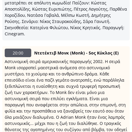
μετατρέπει σε απόλυτη κωμωδία! Παίζουν: Κώστας
Αποστολίδης, Κώστας Ευριπιώτης, Πέτρος Λαγούτης, Παρθένα
Χοροζίδου, Νατάσα Γαβαλά, Μέλπω Κωστή, Δημήτρης
Ρούσης. Σενάριο: Νίκος Σταυρακούδης, Σάρα Γανωτή.
Σκηνοθεσία: Κατερίνα Φιλιώτου, Νίκος Κρητικός. Παραγωγή:
Cinegram.
20:00
Ντετέκτιβ Μονκ (Monk) - 5ος Κύκλος (Ε)
Αστυνομική σειρά αμερικανικής παραγωγής 2002. Η σειρά
Monk ισορροπεί μαεστρικά ανάμεσα στο αστυνομικό
μυστήριο, το χιούμορ και το ανθρώπινο δράμα. Κάθε
επεισόδιο είναι ένα παζλ γεμάτο ανατροπές, ενώ παράλληλα
ξεδιπλώνεται η ευαίσθητη και συχνά τρυφερή προσωπική
ζωή των χαρακτήρων. Το Monk δεν είναι μόνο μια
αστυνομική σειρά που επιλύει εγκλήματα. Είναι μια
παραγωγή που αναφέρεται στην απώλεια, στην επιμονή, στη
φιλία και την προσπάθεια να ξαναβρείς τον εαυτό σου όταν
όλα μοιάζουν διαλυμένα. Ο Adrian Monk ήταν ένας λαμπρός
αστυνομικός... μέχρι που η ζωή του διαλύθηκε. Ο τραγικός
θάνατος της αγαπημένης του συζύγου από βόμβα, τον οδηγεί