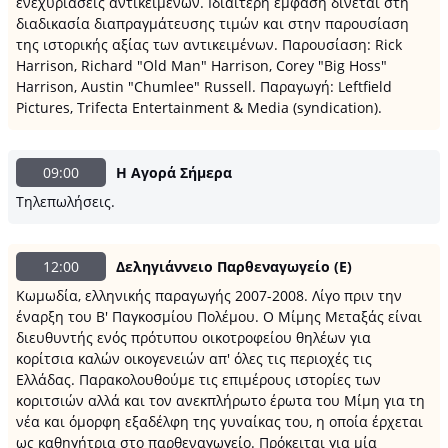
ενεχυριάσεις αντικειμένων. Ιδιαίτερη έμφαση δίνεται στη
διαδικασία διαπραγμάτευσης τιμών και στην παρουσίαση
της ιστορικής αξίας των αντικειμένων. Παρουσίαση: Rick
Harrison, Richard "Old Man" Harrison, Corey "Big Hoss"
Harrison, Austin "Chumlee" Russell. Παραγωγή: Leftfield
Pictures, Trifecta Entertainment & Media (syndication).
09:00
Η Αγορά Σήμερα
Τηλεπωλήσεις.
12:00
Δεληγιάννειο Παρθεναγωγείο (Ε)
Κωμωδία, ελληνικής παραγωγής 2007-2008. Λίγο πριν την
έναρξη του Β' Παγκοσμίου Πολέμου. Ο Μίμης Μεταξάς είναι
διευθυντής ενός πρότυπου οικοτροφείου θηλέων για
κορίτσια καλών οικογενειών απ' όλες τις περιοχές τις
Ελλάδας. Παρακολουθούμε τις επιμέρους ιστορίες των
κοριτσιών αλλά και τον ανεκπλήρωτο έρωτα του Μίμη για τη
νέα και όμορφη εξαδέλφη της γυναίκας του, η οποία έρχεται
ως καθηγήτρια στο παρθεναγωγείο. Πρόκειται για μία