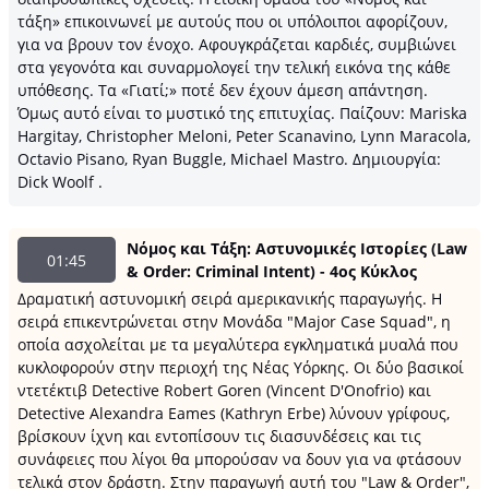
τάξη» επικοινωνεί με αυτούς που οι υπόλοιποι αφορίζουν,
για να βρουν τον ένοχο. Αφουγκράζεται καρδιές, συμβιώνει
στα γεγονότα και συναρμολογεί την τελική εικόνα της κάθε
υπόθεσης. Τα «Γιατί;» ποτέ δεν έχουν άμεση απάντηση.
Όμως αυτό είναι το μυστικό της επιτυχίας. Παίζουν: Mariska
Hargitay, Christopher Meloni, Peter Scanavino, Lynn Maracola,
Octavio Pisano, Ryan Buggle, Michael Mastro. Δημιουργία:
Dick Woolf .
Νόμος και Τάξη: Αστυνομικές Ιστορίες (Law
01:45
& Order: Criminal Intent) - 4ος Κύκλος
Δραματική αστυνομική σειρά αμερικανικής παραγωγής. H
σειρά επικεντρώνεται στην Μονάδα "Major Case Squad", η
οποία ασχολείται με τα μεγαλύτερα εγκληματικά μυαλά που
κυκλοφορούν στην περιοχή της Νέας Υόρκης. Οι δύο βασικοί
ντετέκτιβ Detective Robert Goren (Vincent D'Onofrio) και
Detective Alexandra Eames (Kathryn Erbe) λύνουν γρίφους,
βρίσκουν ίχνη και εντοπίσουν τις διασυνδέσεις και τις
συνάφειες που λίγοι θα μπορούσαν να δουν για να φτάσουν
τελικά στον δράστη. Στην παραγωγή αυτή του "Law & Order",