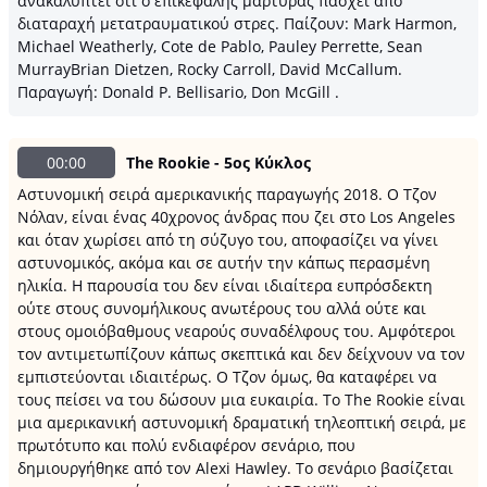
ανακαλύπτει ότι ο επικεφαλής μάρτυρας πάσχει από
διαταραχή μετατραυματικού στρες. Παίζουν: Mark Harmon,
Michael Weatherly, Cote de Pablo, Pauley Perrette, Sean
MurrayBrian Dietzen, Rocky Carroll, David McCallum.
Παραγωγή: Donald P. Bellisario, Don McGill .
00:00
The Rookie - 5ος Κύκλος
Αστυνομική σειρά αμερικανικής παραγωγής 2018. Ο Τζον
Νόλαν, είναι ένας 40χρονος άνδρας που ζει στο Los Angeles
και όταν χωρίσει από τη σύζυγο του, αποφασίζει να γίνει
αστυνομικός, ακόμα και σε αυτήν την κάπως περασμένη
ηλικία. Η παρουσία του δεν είναι ιδιαίτερα ευπρόσδεκτη
ούτε στους συνομήλικους ανωτέρους του αλλά ούτε και
στους ομοιόβαθμους νεαρούς συναδέλφους του. Αμφότεροι
τον αντιμετωπίζουν κάπως σκεπτικά και δεν δείχνουν να τον
εμπιστεύονται ιδιαιτέρως. Ο Τζον όμως, θα καταφέρει να
τους πείσει να του δώσουν μια ευκαιρία. Το The Rookie είναι
μια αμερικανική αστυνομική δραματική τηλεοπτική σειρά, με
πρωτότυπο και πολύ ενδιαφέρον σενάριο, που
δημιουργήθηκε από τον Alexi Hawley. Το σενάριο βασίζεται