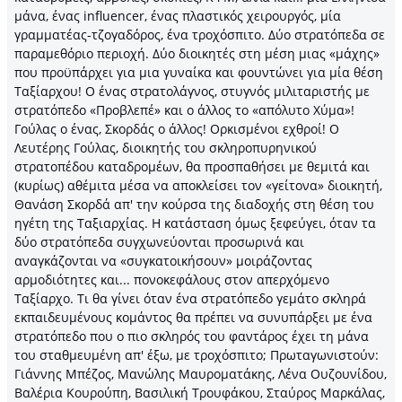
μάνα, ένας influencer, ένας πλαστικός χειρουργός, μία
γραμματέας-τζογαδόρος, ένα τροχόσπιτο. Δύο στρατόπεδα σε
παραμεθόριο περιοχή. Δύο διοικητές στη μέση μιας «μάχης»
που προϋπάρχει για μια γυναίκα και φουντώνει για μία θέση
Ταξίαρχου! Ο ένας στρατολάγνος, στυγνός μιλιταριστής με
στρατόπεδο «Προβλεπέ» και ο άλλος το «απόλυτο Χύμα»!
Γούλας ο ένας, Σκορδάς ο άλλος! Ορκισμένοι εχθροί! Ο
Λευτέρης Γούλας, διοικητής του σκληροπυρηνικού
στρατοπέδου καταδρομέων, θα προσπαθήσει με θεμιτά και
(κυρίως) αθέμιτα μέσα να αποκλείσει τον «γείτονα» διοικητή,
Θανάση Σκορδά απ' την κούρσα της διαδοχής στη θέση του
ηγέτη της Ταξιαρχίας. Η κατάσταση όμως ξεφεύγει, όταν τα
δύο στρατόπεδα συγχωνεύονται προσωρινά και
αναγκάζονται να «συγκατοικήσουν» μοιράζοντας
αρμοδιότητες και... πονοκεφάλους στον απερχόμενο
Ταξίαρχο. Τι θα γίνει όταν ένα στρατόπεδο γεμάτο σκληρά
εκπαιδευμένους κομάντος θα πρέπει να συνυπάρξει με ένα
στρατόπεδο που ο πιο σκληρός του φαντάρος έχει τη μάνα
του σταθμευμένη απ' έξω, με τροχόσπιτο; Πρωταγωνιστούν:
Γιάννης Μπέζος, Μανώλης Μαυροματάκης, Λένα Ουζουνίδου,
Βαλέρια Κουρούπη, Βασιλική Τρουφάκου, Σταύρος Μαρκάλας,