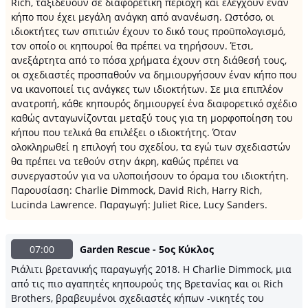
Rich, ταξιδεύουν σε διαφορετική περιοχή και ελέγχουν έναν
κήπο που έχει μεγάλη ανάγκη από ανανέωση. Ωστόσο, οι
ιδιοκτήτες των σπιτιών έχουν το δικό τους προϋπολογισμό,
τον οποίο οι κηπουροί θα πρέπει να τηρήσουν. Έτσι,
ανεξάρτητα από το πόσα χρήματα έχουν στη διάθεσή τους,
οι σχεδιαστές προσπαθούν να δημιουργήσουν έναν κήπο που
να ικανοποιεί τις ανάγκες των ιδιοκτήτων. Σε μια επιπλέον
ανατροπή, κάθε κηπουρός δημιουργεί ένα διαφορετικό σχέδιο
καθώς ανταγωνίζονται μεταξύ τους για τη μορφοποίηση του
κήπου που τελικά θα επιλέξει ο ιδιοκτήτης. Όταν
ολοκληρωθεί η επιλογή του σχεδίου, τα εγώ των σχεδιαστών
θα πρέπει να τεθούν στην άκρη, καθώς πρέπει να
συνεργαστούν για να υλοποιήσουν το όραμα του ιδιοκτήτη.
Παρουσίαση: Charlie Dimmock, David Rich, Harry Rich,
Lucinda Lawrence. Παραγωγή: Juliet Rice, Lucy Sanders.
07:00
Garden Rescue - 5ος Κύκλος
Ριάλιτι βρετανικής παραγωγής 2018. Η Charlie Dimmock, μια
από τις πιο αγαπητές κηπουρούς της Βρετανίας και οι Rich
Brothers, βραβευμένοι σχεδιαστές κήπων -νικητές του