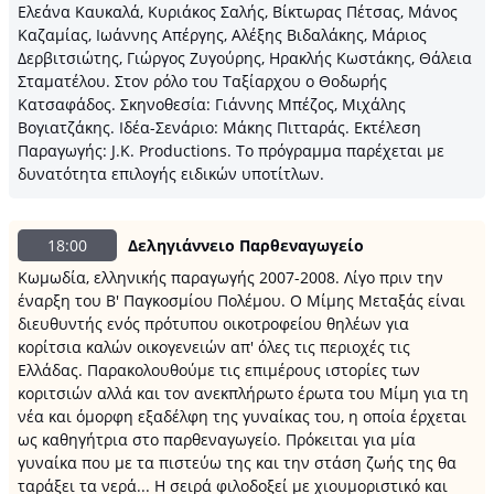
Ελεάνα Καυκαλά, Κυριάκος Σαλής, Βίκτωρας Πέτσας, Μάνος
Καζαμίας, Ιωάννης Απέργης, Αλέξης Βιδαλάκης, Μάριος
Δερβιτσιώτης, Γιώργος Ζυγούρης, Ηρακλής Κωστάκης, Θάλεια
Σταματέλου. Στον ρόλο του Ταξίαρχου ο Θοδωρής
Κατσαφάδος. Σκηνοθεσία: Γιάννης Μπέζος, Μιχάλης
Βογιατζάκης. Ιδέα-Σενάριο: Μάκης Πιτταράς. Εκτέλεση
Παραγωγής: J.K. Productions. Το πρόγραμμα παρέχεται με
δυνατότητα επιλογής ειδικών υποτίτλων.
18:00
Δεληγιάννειο Παρθεναγωγείο
Κωμωδία, ελληνικής παραγωγής 2007-2008. Λίγο πριν την
έναρξη του Β' Παγκοσμίου Πολέμου. Ο Μίμης Μεταξάς είναι
διευθυντής ενός πρότυπου οικοτροφείου θηλέων για
κορίτσια καλών οικογενειών απ' όλες τις περιοχές τις
Ελλάδας. Παρακολουθούμε τις επιμέρους ιστορίες των
κοριτσιών αλλά και τον ανεκπλήρωτο έρωτα του Μίμη για τη
νέα και όμορφη εξαδέλφη της γυναίκας του, η οποία έρχεται
ως καθηγήτρια στο παρθεναγωγείο. Πρόκειται για μία
γυναίκα που με τα πιστεύω της και την στάση ζωής της θα
ταράξει τα νερά... Η σειρά φιλοδοξεί με χιουμοριστικό και