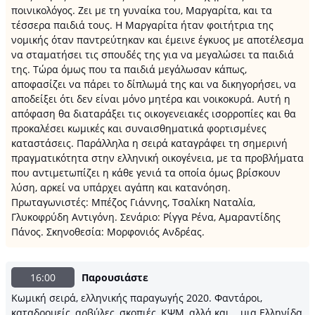
ποινικολόγος. Ζει με τη γυναίκα του, Μαργαρίτα, και τα
τέσσερα παιδιά τους. Η Μαργαρίτα ήταν φοιτήτρια της
νομικής όταν παντρεύτηκαν και έμεινε έγκυος με αποτέλεσμα
να σταματήσει τις σπουδές της για να μεγαλώσει τα παιδιά
της. Τώρα όμως που τα παιδιά μεγάλωσαν κάπως,
αποφασίζει να πάρει το δίπλωμά της και να δικηγορήσει, να
αποδείξει ότι δεν είναι μόνο μητέρα και νοικοκυρά. Αυτή η
απόφαση θα διαταράξει τις οικογενειακές ισορροπίες και θα
προκαλέσει κωμικές και συναισθηματικά φορτισμένες
καταστάσεις. Παράλληλα η σειρά καταγράφει τη σημερινή
πραγματικότητα στην ελληνική οικογένεια, με τα προβλήματα
που αντιμετωπίζει η κάθε γενιά τα οποία όμως βρίσκουν
λύση, αρκεί να υπάρχει αγάπη και κατανόηση.
Πρωταγωνιστές: Μπέζος Γιάννης, Τσαλίκη Ναταλία,
Γλυκοφρύδη Αντιγόνη. Σενάριο: Ρίγγα Ρένα, Αμαραντίδης
Πάνος. Σκηνοθεσία: Μορφονιός Ανδρέας.
16:00
Παρουσιάστε
Κωμική σειρά, ελληνικής παραγωγής 2020. Φαντάροι,
καταδρομείς, αρβύλες, σκοπιές, ΚΨΜ, αλλά και... μια Ελληνίδα