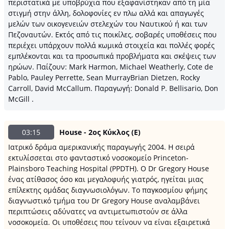
περιστατικά με υποβρύχια που εξαφανίστηκαν από τη μία
στιγμή στην άλλη, δολοφονίες εν πλω αλλά και απαγωγές
μελών των οικογενειών στελεχών του Ναυτικού ή και των
Πεζοναυτών. Εκτός από τις ποικίλες, σοβαρές υποθέσεις που
περιέχει υπάρχουν πολλά κωμικά στοιχεία και πολλές φορές
εμπλέκονται και τα προσωπικά προβλήματα και σκέψεις των
ηρώων. Παίζουν: Mark Harmon, Michael Weatherly, Cote de
Pablo, Pauley Perrette, Sean MurrayBrian Dietzen, Rocky
Carroll, David McCallum. Παραγωγή: Donald P. Bellisario, Don
McGill .
03:15
House - 2ος Κύκλος (Ε)
Ιατρικό δράμα αμερικανικής παραγωγής 2004. Η σειρά
εκτυλίσσεται στο φανταστικό νοσοκομείο Princeton-
Plainsboro Teaching Hospital (PPDTH). Ο Dr Gregory House
ένας ατίθασος όσο και μεγαλοφυής γιατρός, ηγείται μιας
επίλεκτης ομάδας διαγνωσιολόγων. Το παγκοσμίου φήμης
διαγνωστικό τμήμα του Dr Gregory House αναλαμβάνει
περιπτώσεις αδύνατες να αντιμετωπιστούν σε άλλα
νοσοκομεία. Oι υποθέσεις που τείνουν να είναι εξαιρετικά