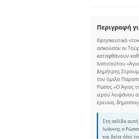
Περιγραφή γι
Θρησκευτικό ντοκι
ασκούσαν οι Τούρ
καταφθάνουν καθη
Ινστιτούτου «Άγι
Δημήτρης Στρουμπ
τον όμιλο Παραπο
Ρώσος «Ο Άγιος τ
ιερού λειψάνου α
έρευνα, δημοσιο
Στη σελίδα αυτή
Ιωάννης ο Ρώσσο
και δείτε όλες 