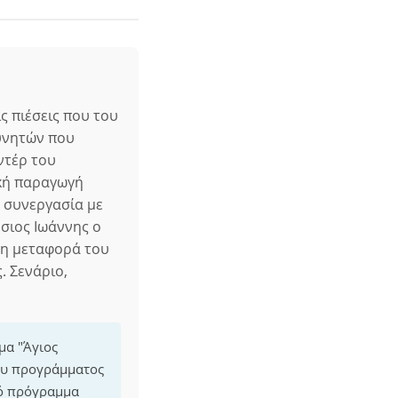
ς πιέσεις που του
κυνητών που
ντέρ του
ική παραγωγή
ε συνεργασία με
σιος Ιωάννης ο
τη μεταφορά του
. Σενάριο,
μα "Άγιος
του προγράμματος
κό πρόγραμμα