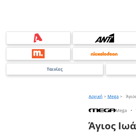
Ταινίες
Αρχική
>
Mega
>
Άγιο
Mega
•
Άγιος Ιω