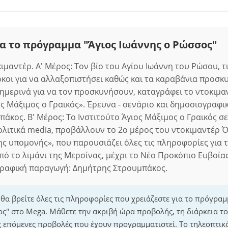
α το πρόγραμμα "Άγιος Ιωάννης ο Ρώσσος"
μαντέρ. Α' Μέρος: Τον βίο του Αγίου Ιωάννη του Ρώσου, τι
κοι για να αλλαξοπιστήσει καθώς και τα καραβάνια προσ
μερινά για να τον προσκυνήσουν, καταγράφει το ντοκιμα
ος Μάξιμος ο Γραικός». Έρευνα - σενάριο και δημοσιογραφ
άκος. Β' Μέρος: Το Ινστιτούτο Άγιος Μάξιμος ο Γραικός σ
λιτικά media, προβάλλουν το 2o μέρος του ντοκιμαντέρ Ό
ης υπομονής», που παρουσιάζει όλες τις πληροφορίες για 
πό το λιμάνι της Μερσίνας, μέχρι το Νέο Προκόπιο Ευβοίας
γραφική παραγωγή: Δημήτρης Στρουμπάκος.
 θα βρείτε όλες τις πληροφορίες που χρειάζεστε για το πρόγραμ
ς" στο Mega. Μάθετε την ακριβή ώρα προβολής, τη διάρκεια 
τις επόμενες προβολές που έχουν προγραμματιστεί. Το τηλεοπτι