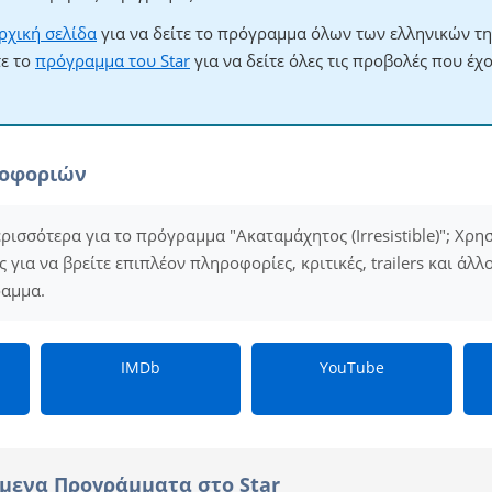
ρχική σελίδα
για να δείτε το πρόγραμμα όλων των ελληνικών τ
τε το
πρόγραμμα του Star
για να δείτε όλες τις προβολές που έχ
ροφοριών
ρισσότερα για το πρόγραμμα "Ακαταμάχητος (Irresistible)"; Χρη
για να βρείτε επιπλέον πληροφορίες, κριτικές, trailers και άλλ
ραμμα.
IMDb
YouTube
μενα Προγράμματα στο Star