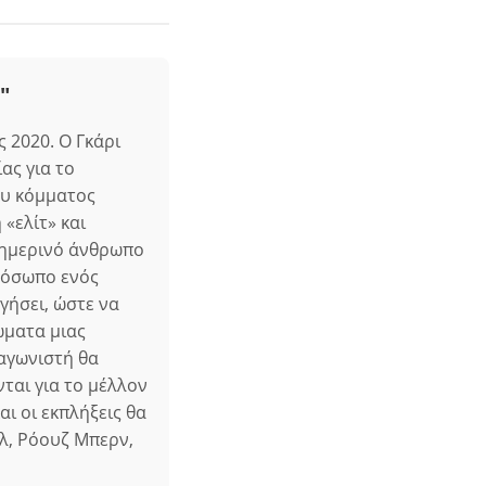
"
 2020. Ο Γκάρι
ας για το
ου κόμματος
«ελίτ» και
θημερινό άνθρωπο
ρόσωπο ενός
γήσει, ώστε να
ώματα μιας
ταγωνιστή θα
ται για το μέλλον
ι οι εκπλήξεις θα
έλ, Ρόουζ Μπερν,