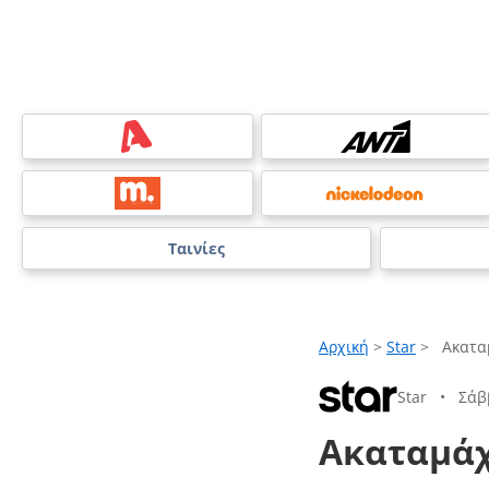
Ταινίες
Αρχική
>
Star
>
Ακαταμ
Star
•
Σάβ
Ακαταμάχη