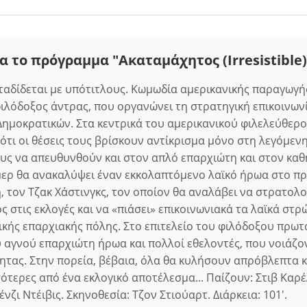
α το πρόγραμμα "Ακαταμάχητος (Irresistible)
αδίδεται με υπότιτλους. Κωμωδία αμερικανικής παραγωγής
φιλόδοξος άντρας, που οργανώνει τη στρατηγική επικοινωνί
ημοκρατικών. Στα κεντρικά του αμερικανικού φιλελεύθερ
τι οι θέσεις τους βρίσκουν αντίκρισμα μόνο στη λεγόμενη 
υς να απευθυνθούν και στον απλό επαρχιώτη και στον κα
μερ θα ανακαλύψει έναν εκκολαπτόμενο λαϊκό ήρωα στο π
 τον Τζακ Χάστινγκς, τον οποίον θα αναλάβει να στρατολο
 στις εκλογές και να «πιάσει» επικοινωνιακά τα λαϊκά στρ
ικής επαρχιακής πόλης. Στο επιτελείο του φιλόδοξου πρω
υ αγνού επαρχιώτη ήρωα και πολλοί εθελοντές, που νοιάζον
ητας. Στην πορεία, βέβαια, όλα θα κυλήσουν απρόβλεπτα κα
σότερες από ένα εκλογικό αποτέλεσμα... Παίζουν: Στιβ Καρ
νζι Ντέιβις. Σκηνοθεσία: Τζον Στιούαρτ. Διάρκεια: 101'.