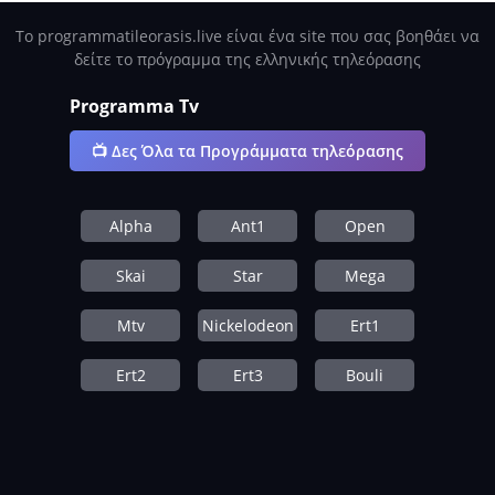
Το programmatileorasis.live είναι ένα site που σας βοηθάει να
δείτε το πρόγραμμα της ελληνικής τηλεόρασης
Programma Tv
📺 Δες Όλα τα Προγράμματα τηλεόρασης
Alpha
Ant1
Open
Skai
Star
Mega
Mtv
Nickelodeon
Ert1
Ert2
Ert3
Bouli