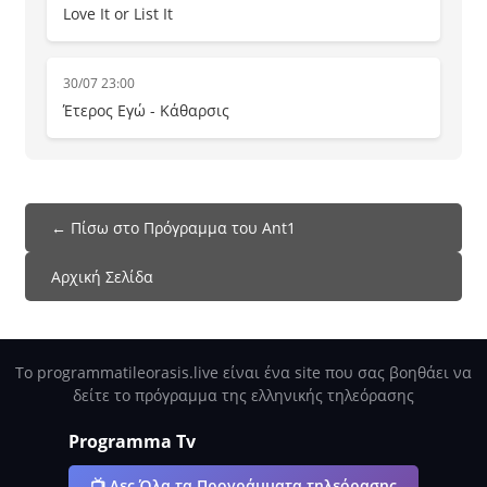
Love It or List It
30/07 23:00
Έτερος Εγώ - Κάθαρσις
← Πίσω στο Πρόγραμμα του Ant1
Αρχική Σελίδα
Το programmatileorasis.live είναι ένα site που σας βοηθάει να
δείτε το πρόγραμμα της ελληνικής τηλεόρασης
Programma Tv
📺 Δες Όλα τα Προγράμματα τηλεόρασης