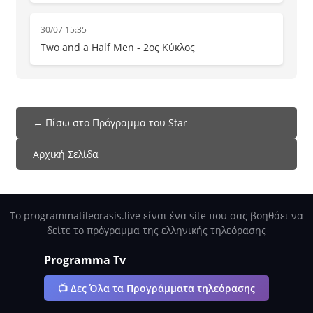
30/07 15:35
Two and a Half Men - 2ος Κύκλος
← Πίσω στο Πρόγραμμα του Star
Αρχική Σελίδα
Το programmatileorasis.live είναι ένα site που σας βοηθάει να
δείτε το πρόγραμμα της ελληνικής τηλεόρασης
Programma Tv
📺 Δες Όλα τα Προγράμματα τηλεόρασης