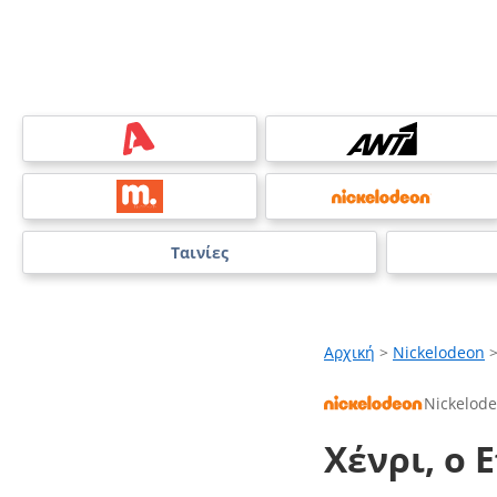
Ταινίες
Αρχική
>
Nickelodeon
Nickelod
Χένρι, ο 