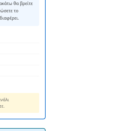
ακάτω θα βρείτε
νώσετε το
διαφέρει.
ανάλι
τε.