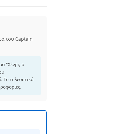
ωα του Captain
μα "Χένρι, ο
ου
. Το τηλεοπτικό
ηροφορίες.