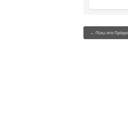
← Πίσω στο Πρόγρ
Το programmatileorasis.live είναι ένα site
που σας βοηθάει να δείτε το πρόγραμμα της
ελληνικής τηλεόρασης