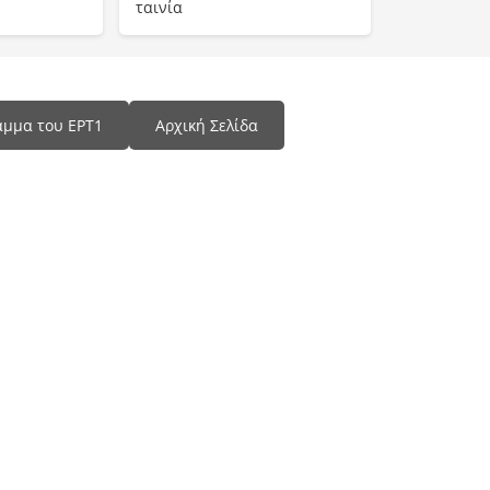
ταινία
αμμα του ΕΡΤ1
Αρχική Σελίδα
Programma Tv
📺 Δες Όλα τα Προγράμματα τηλεόρασης