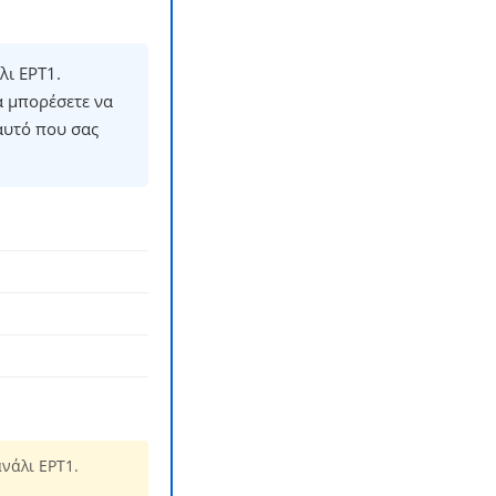
λι ΕΡΤ1.
α μπορέσετε να
αυτό που σας
νάλι ΕΡΤ1.