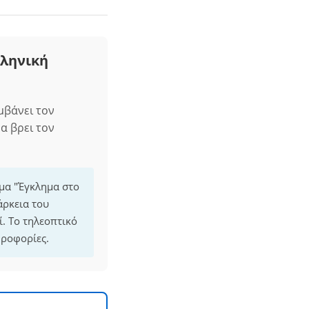
λληνική
μβάνει τον
α βρει τον
μμα "Έγκλημα στο
άρκεια του
. Το τηλεοπτικό
ηροφορίες.