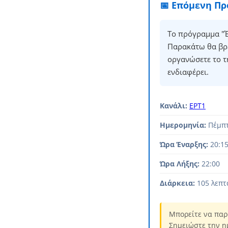
📅 Επόμενη Π
Το πρόγραμμα "Έ
Παρακάτω θα βρε
οργανώσετε το τ
ενδιαφέρει.
Κανάλι:
ΕΡΤ1
Ημερομηνία:
Πέμπτ
Ώρα Έναρξης:
20:1
Ώρα Λήξης:
22:00
Διάρκεια:
105 λεπτ
Μπορείτε να παρ
Σημειώστε την η