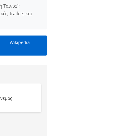
 Ταινία";
ς, trailers και
Wikipedia
Άνεμος