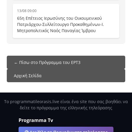
13/08 09:00
65η Επέτειος Ιερωσύνης του Οικουμενικού
Πατριάρχου-Συλλείτουργο Προκαθημένων-Ι.
Μητροπολιτικός Ναός Παναγίας Ίμβρου
← Πίσω στο Πρόγραμμα του ΕΡΤ3
Αρχική Σελίδα
Το programmatileorasis.live είναι ένα site που σας βοηθάει να
δείτε το πρόγραμμα της ελληνικής τηλεόρασης
Programma Tv