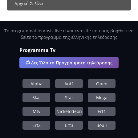
Αρχική Σελίδα
Το programmatileorasis.live είναι ένα site που σας βοηθάει να
δείτε το πρόγραμμα της ελληνικής τηλεόρασης
Programma Tv
📺 Δες Όλα τα Προγράμματα τηλεόρασης
Alpha
Ant1
Open
Skai
Star
Mega
Mtv
Nickelodeon
Ert1
Ert2
Ert3
Bouli