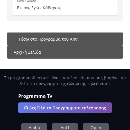
30/07 23:00
Έτερος Εγώ - Κάθαρσις
← Πίσω στο Πρόγραμμα του Ant1
Αρχική Σελίδα
Το programmatileorasis.live είναι ένα site που σας βοηθάει να
δείτε το πρόγραμμα της ελληνικής τηλεόρασης
Programma Tv
📺 Δες Όλα τα Προγράμματα τηλεόρασης
Alpha
Ant1
Open