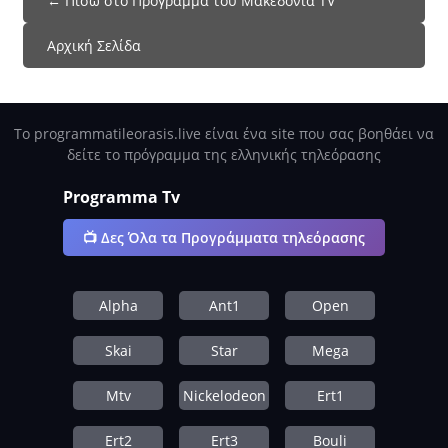
← Πίσω στο Πρόγραμμα του Μακεδονία TV
Αρχική Σελίδα
Το programmatileorasis.live είναι ένα site που σας βοηθάει να
δείτε το πρόγραμμα της ελληνικής τηλεόρασης
Programma Tv
📺 Δες Όλα τα Προγράμματα τηλεόρασης
Alpha
Ant1
Open
Skai
Star
Mega
Mtv
Nickelodeon
Ert1
Ert2
Ert3
Bouli