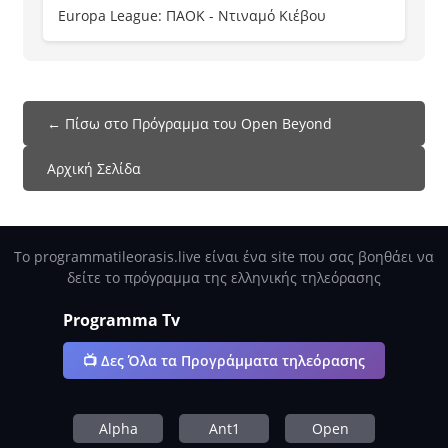
Europa League: ΠΑΟΚ - Ντιναμό Κιέβου
← Πίσω στο Πρόγραμμα του Open Beyond
Αρχική Σελίδα
Το programmatileorasis.live είναι ένα site που σας βοηθάει να
δείτε το πρόγραμμα της ελληνικής τηλεόρασης
Programma Tv
📺 Δες Όλα τα Προγράμματα τηλεόρασης
Alpha
Ant1
Open