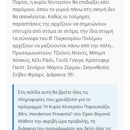
Παρίσι, η κυρία Χέντερσον θα επιδιώξει κάτι
παρόμοιο, όπου το γυμνό πάνω στη σκηνή δεν
θα αποκλείεται. Καθώς οι τολμηρές
παραστάσεις της αρχίζουν να σημειώνουν
επιτυχία από στόμα σε στόμα, την ίδια στιγμή
τα σύννεφα του Β' Παγκοσμίου Πολέμου
αρχίζουν να μαζεύονται πάνω από την πόλη...
Πρωταγωνιστούν: Τζούντι Ντεντς, Μπομπ
Χόσκινς, Κέλι Ράιλι, Γουίλ Γιάνγκ, Κρίστοφερ
Γκεστ. Σενάριο: Μάρτιν Σέρμαν. Σκηνοθεσία:
Στίβεν Φρίαρς. Διάρκεια: 95'.
Στη σελίδα αυτή θα βρείτε όλες τις
πληροφορίες που χρειάζεστε για το
πρόγραμμα "Η Κυρία Χέντερσον Παρουσιάζει
(Mrs. Henderson Presents)" στο Open Beyond.
Μάθετε την ακριβή ώρα προβολής, τη
διάρκεια του προγράμματος και δείτε όλες τις