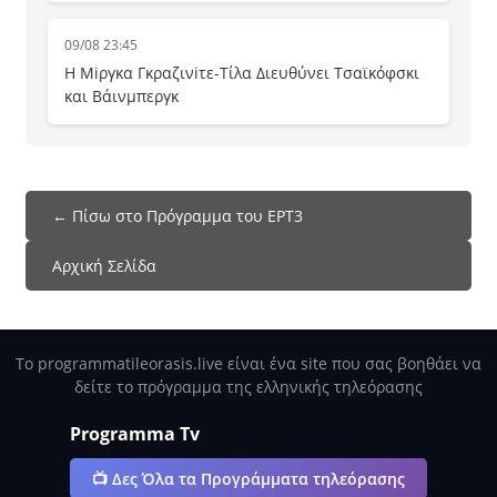
09/08 23:45
Η Μiργκα Γκραζινiτε-Τίλα Διευθύνει Τσαϊκόφσκι
και Βάινμπεργκ
← Πίσω στο Πρόγραμμα του ΕΡΤ3
Αρχική Σελίδα
Το programmatileorasis.live είναι ένα site που σας βοηθάει να
δείτε το πρόγραμμα της ελληνικής τηλεόρασης
Programma Tv
📺 Δες Όλα τα Προγράμματα τηλεόρασης