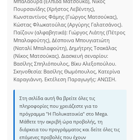
Μπαλαούρα (Ελπίδα Ματσούκα), Νίκος
Πουρσανίδης (Χρήστος Λεβέντης),
Κωνσταντίνος Φάμης (Γιώργος Ματσούκας),
Κώστας Φλωκατούλας (Αργύρης Γαλατσάνος).
Παίζουν (αλφαβητικά): Γιώργος Λιάτης (Πέτρος
Μπαλαφούτης), Δέσποινα Μπουγιατιώτη
(Ναταλί Μπαλαφούτη), Δημήτρης Τσακάλας
(Νίκος Ματσούκας). Διασκευή σεναρίου:
Βασίλης Σπηλιόπουλος, Βίκυ Αλεξοπούλου.
Σκηνοθεσία: Βασίλης Θωμόπουλος, Κατερίνα
Καραγιάννη. Εκτέλεση Παραγωγής: ΑΝΩΣΗ.
Στη σελίδα αυτή θα βρείτε όλες τις
πληροφορίες που χρειάζεστε για το
πρόγραμμα "Η Πολυκατοικία" στο Mega.
Μάθετε την ακριβή ώρα προβολής, τη
διάρκεια του προγράμματος και δείτε όλες τις
επόμενες προβολές που έχουν