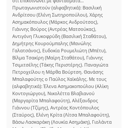
ότι επικοινωνεί με φαντάσματα...
Πρωταγωνιστούν (αλφαβητικά): Βασιλική
Ανδρίτσου (Ελένη Σωτηροπούλου), Χάρης
Ασημακόπουλος (Μάρκος Ανδρούτσος),
Γιάννης Βούρος (Αντρέας Ματσούκας),
Αντιγόνη Γλυκοφρύδη (Βασιλική Σταθάτου),
Δημήτρης Κουρούμπαλης (Μανώλης
Γαλατσάνος), Ευδοκία Ρουμελιώτη (Μπέτυ),
Βίλμα Τσακίρη (Μαίρη Σταθάτου), Γιάννης
Τσιμιτσέλης (Τάκης Περιστέρης). Παναγιώτα
Πετροχείλου η Μάρθα Βούρτση. Θανάσης
Μπαλαφούτης ο Παύλος Χαϊκάλης. Με τους
(αλφαβητικά): Έλενα Ασημακοπούλου (Αλίκη
Κοντογιώργου), Νικολέττα Βλαβιανού
(Μαργαρίτα Μπαλαφούτη), Αλέξανδρος
Γιάννου (Τζίμης), Αντρέας Κοντόπουλος
(Σταύρος), Ελένη Κρίτα (Λίτσα Μπαλαφούτη),
Βάσω Λασκαράκη (Λουκία Ασημάκη), Γιολάντα