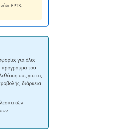
νάλι ΕΡΤ3.
φορίες για όλες
ες πρόγραμμα του
εθέαση σας για τις
προβολής, διάρκεια
ηλεοπτικών
χουν