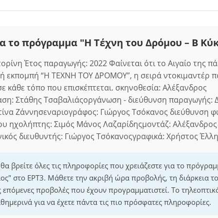
α το πρόγραμμα "Η Τέχνη του Δρόμου – B Κύ
ορίνη Έτος παραγωγής: 2022 Φαίνεται ότι το Αιγαίο της πά
ική εκπομπή “Η ΤΕΧΝΗ ΤΟΥ ΔΡΟΜΟΥ”, η σειρά ντοκιμαντέρ π
σε κάθε τόπο που επισκέπτεται. σκηνοθεσία: Αλέξανδρος
ση: Στάθης Τσαβαλιάςοργάνωση - διεύθυνση παραγωγής: Δ
τίνα Ζάννησεναριογράφος: Γιώργος Τσόκανος διεύθυνση φ
ου ηχολήπτης: Σιμός Μάνος Λαζαρίδηςμοντάζ: Αλέξανδρος
ικός διευθυντής: Γιώργος Τσόκανοςγραφικά: Χρήστος Έλλ
 θα βρείτε όλες τις πληροφορίες που χρειάζεστε για το πρόγραμ
ος" στο ΕΡΤ3. Μάθετε την ακριβή ώρα προβολής, τη διάρκεια 
τις επόμενες προβολές που έχουν προγραμματιστεί. Το τηλεοπτι
θημερινά για να έχετε πάντα τις πιο πρόσφατες πληροφορίες.