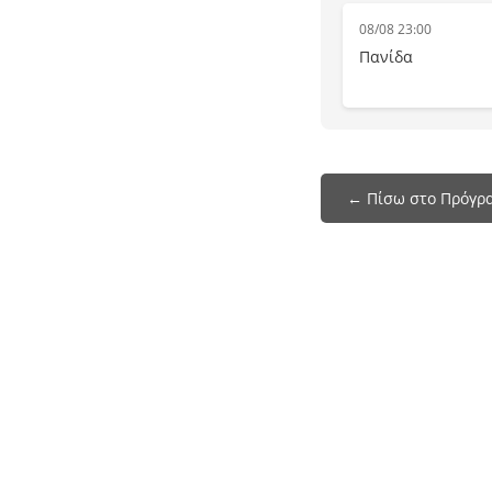
08/08 23:00
Πανίδα
← Πίσω στο Πρόγρ
Το programmatileorasis.live είναι ένα site