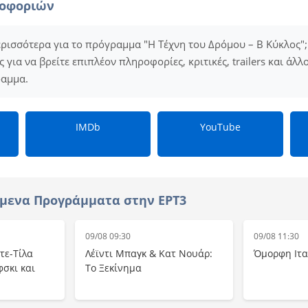
ροφοριών
ερισσότερα για το πρόγραμμα "Η Τέχνη του Δρόμου – B Κύκλος";
για να βρείτε επιπλέον πληροφορίες, κριτικές, trailers και άλλ
ραμμα.
IMDb
YouTube
μενα Προγράμματα στην ΕΡΤ3
09/08 09:30
09/08 11:30
τε-Τίλα
Λέϊντι Μπαγκ & Κατ Νουάρ:
Όμορφη Ιτα
φσκι και
Το Ξεκίνημα