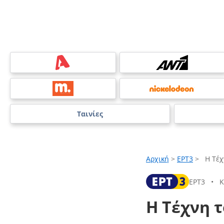
Ταινίες
Αρχική
>
ΕΡΤ3
>
Η Τέχ
ΕΡΤ3
•
Κ
Η Τέχνη 