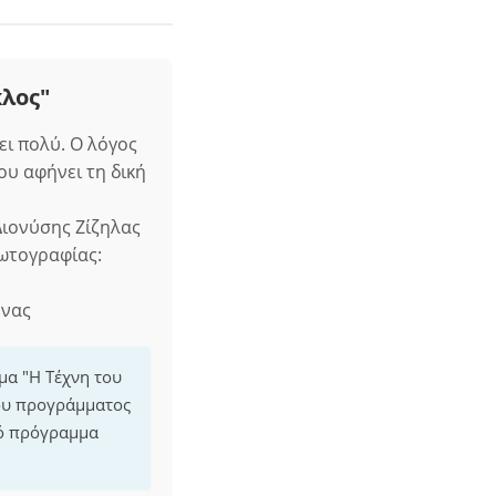
κλος"
ει πολύ. Ο λόγος
ου αφήνει τη δική
ιονύσης Ζίζηλας
ωτογραφίας:
ηνας
μα "Η Τέχνη του
του προγράμματος
κό πρόγραμμα