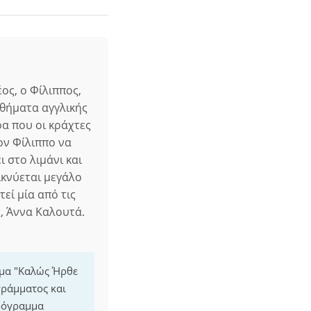
ος, ο Φίλιππος,
αθήματα αγγλικής
α που οι κράχτες
ον Φίλιππο να
 στο λιμάνι και
ικνύεται μεγάλο
εί μία από τις
, Άννα Καλουτά.
μμα "Καλώς Ήρθε
γράμματος και
πρόγραμμα