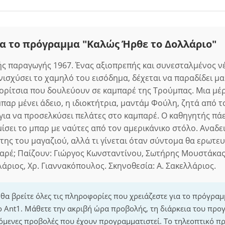
α το πρόγραμμα "Καλώς Ήρθε το Δολλάριο"
ς παραγωγής 1967. Ένας αξιοπρεπής και συνεσταλμένος νέ
νισχύσει το χαμηλό του εισόδημα, δέχεται να παραδίδει μ
ορίτσια που δουλεύουν σε καμπαρέ της Τρούμπας. Μια μέρ
παρ μένει άδειο, η ιδιοκτήτρια, μαντάμ Φούλη, ζητά από τ
για να προσελκύσει πελάτες στο καμπαρέ. Ο καθηγητής πάει
μίσει το μπαρ με ναύτες από τον αμερικάνικο στόλο. Αναδε
ης του μαγαζιού, αλλά τι γίνεται όταν σύντομα θα ερωτευτ
αρέ; Παίζουν: Γιώργος Κωνσταντίνου, Σωτήρης Μουστάκας
λάριος, Χρ. Γιαννακόπουλος. Σκηνοθεσία: Α. Σακελλάριος.
 θα βρείτε όλες τις πληροφορίες που χρειάζεστε για το πρόγρα
ο Ant1. Μάθετε την ακριβή ώρα προβολής, τη διάρκεια του προ
επόμενες προβολές που έχουν προγραμματιστεί. Το τηλεοπτικό 