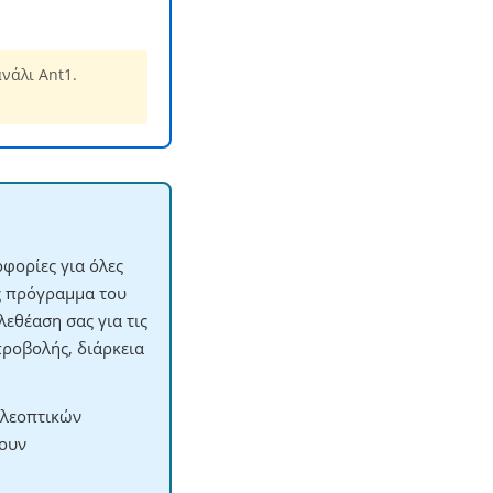
νάλι Ant1.
φορίες για όλες
ες πρόγραμμα του
εθέαση σας για τις
προβολής, διάρκεια
ηλεοπτικών
χουν