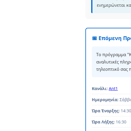
ενημερώνεται κα
📅 Επόμενη Π
Το πρόγραμμα "Κ
αναλυτικές πληρ
τηλεοπτικό σας 
Κανάλι:
Ant1
Ημερομηνία:
Σάββα
Ώρα Έναρξης:
14:3
Ώρα Λήξης:
16:30