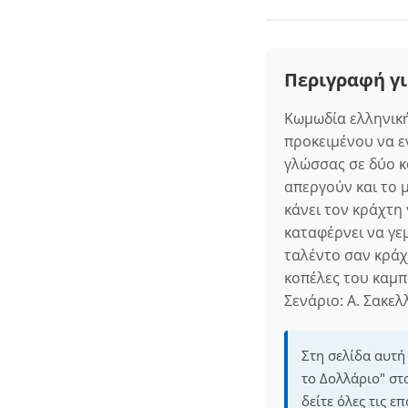
Περιγραφή γι
Κωμωδία ελληνική
προκειμένου να ε
γλώσσας σε δύο κ
απεργούν και το μ
κάνει τον κράχτη 
καταφέρνει να γε
ταλέντο σαν κράχτ
κοπέλες του καμπ
Σενάριο: Α. Σακελ
Στη σελίδα αυτή
το Δολλάριο" στ
δείτε όλες τις 