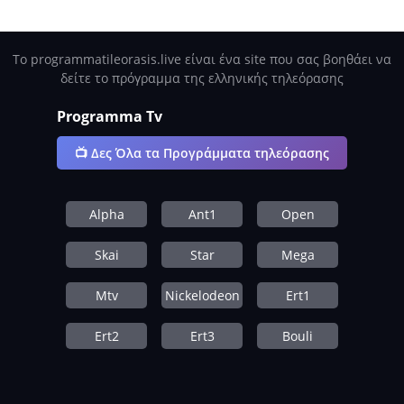
Το programmatileorasis.live είναι ένα site που σας βοηθάει να
δείτε το πρόγραμμα της ελληνικής τηλεόρασης
Programma Tv
📺 Δες Όλα τα Προγράμματα τηλεόρασης
Alpha
Ant1
Open
Skai
Star
Mega
Mtv
Nickelodeon
Ert1
Ert2
Ert3
Bouli