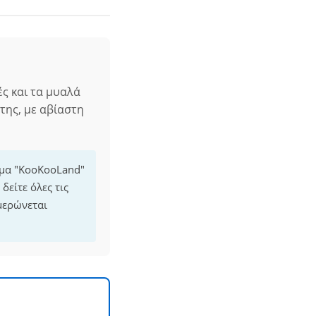
ές και τα μυαλά
 της, με αβίαστη
μμα "KooKooLand"
δείτε όλες τις
μερώνεται