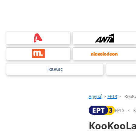
Ταινίες
Αρχική
>
ΕΡΤ3
>
KooK
ΕΡΤ3
•
Κ
KooKooL