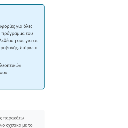
φορίες για όλες
ες πρόγραμμα του
εθέαση σας για τις
προβολής, διάρκεια
ηλεοπτικών
χουν
ις παρακάτω
ενο σχετικό με το