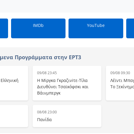
IMDb
YouTube
μενα Προγράμματα στην ΕΡΤ3
09/08 23:45
09/08 09:30
– Ελληνική
Η Μiργκα Γκραζινiτε-Τίλα
Λέϊντι Μπα
Διευθύνει Τσαϊκόφσκι και
Το Ξεκίνημ
Βάινμπεργκ
08/08 23:00
Πανίδα