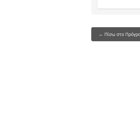
← Πίσω στο Πρόγρ
Το programmatileorasis.live είναι ένα site
που σας βοηθάει να δείτε το πρόγραμμα της
ελληνικής τηλεόρασης