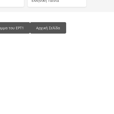
Ελληνική Ταινία
αμμα του ΕΡΤ1
Αρχική Σελίδα
Programma Tv
📺 Δες Όλα τα Προγράμματα τηλεόρασης