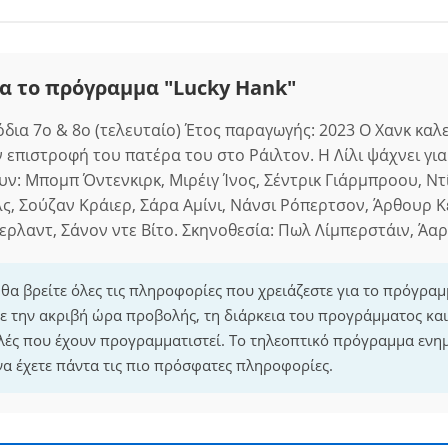
α το πρόγραμμα "Lucky Hank"
δια 7ο & 8ο (τελευταίο) Έτος παραγωγής: 2023 Ο Χανκ καλε
ν επιστροφή του πατέρα του στο Ράιλτον. Η Λίλι ψάχνει γι
υν: Μπομπ Όντενκιρκ, Μιρέιγ Ίνος, Σέντρικ Γιάρμπροου, Ντ
λς, Σούζαν Κράιερ, Σάρα Αμίνι, Νάνσι Ρόπερτσον, Άρθουρ Κ
δερλαντ, Σάνον ντε Βίτο. Σκηνοθεσία: Πωλ Λίμπερστάιν, Άα
 θα βρείτε όλες τις πληροφορίες που χρειάζεστε για το πρόγρα
ε την ακριβή ώρα προβολής, τη διάρκεια του προγράμματος και 
λές που έχουν προγραμματιστεί. Το τηλεοπτικό πρόγραμμα ενη
να έχετε πάντα τις πιο πρόσφατες πληροφορίες.