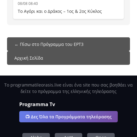
08/08 08:40
Το Αγόρι και ο Δράκος – 1ος & 2ος Κύκλος
← Πίσω στο Πρόγραμμα του ΕΡΤ3
Αρχική Σελίδα
Το programmatileorasis.live είναι ένα site που σας βοηθάει να
δείτε το πρόγραμμα της ελληνικής τηλεόρασης
Programma Tv
📺 Δες Όλα τα Προγράμματα τηλεόρασης