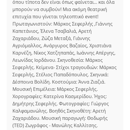
όπου τίποτα δεν είναι όπως φαίνεται... και όλα
μπορούν να συμβούν! Μια ακόμη θεατρική
επιτυχία που γίνεται τηλεοπτικό event!
Πρωταγωνιστούν: Μάρκος Σεφερλής ,Γιάννης
Καπετάνιος, Έλενα Τσαβαλιά, Αρετή
Ζαχαριάδου, Ζώζα Μεταξά, Γιάννης
Αγριόμαλλος, Ανάργυρος Βαζαίος, Χριστιάνα
Καρνέζη, Νίκος Χατζηπαπάς, Ιωάννης Απέργης,
Λεωνίδας Ιορδάνου. Σκηνοθεσία: Μάρκος
Σεφερλής. Κείμενα- Στίχοι τραγουδιών: Μάρκος
Σεφερλής, Στέλιος Παπαδόπουλος. Σκηνικά:
Δέσποινα Βολίδη. Κοστούμια: Άννα Ζιαζιά.
Μουσική Επιμέλεια: Μάρκος Σεφερλής.
Χορογραφίες: Κατερίνα Κασμερίδου. Ήχος:
Δημήτρης Σεφερλής. Φωτογραφίες: Γιώργος
Καλφαμανώλης. Βοηθός Σκηνοθέτη: Αρετή
Ζαχαριάδου. Μουσική παραγωγή: Θοδωρής
(TED) Ζωγράφος - Μανώλης Καλλίτσης.