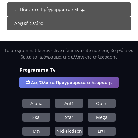
← Πίσω στο Πρόγραμμα του Mega
Αρχική Σελίδα
Το programmatileorasis.live είναι ένα site που σας βοηθάει να
δείτε το πρόγραμμα της ελληνικής τηλεόρασης
Programma Tv
📺 Δες Όλα τα Προγράμματα τηλεόρασης
Alpha
Ant1
Open
Skai
Star
Mega
Mtv
Nickelodeon
Ert1