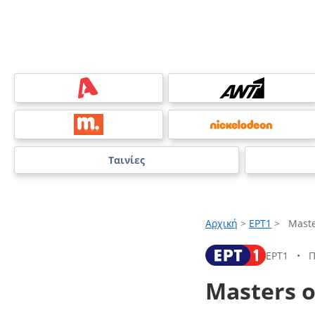
Ταινίες
Αρχική
>
ΕΡΤ1
>
Maste
ΕΡΤ1
•
Π
Masters o