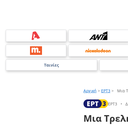
Ταινίες
Αρχική
>
ΕΡΤ3
>
Μια 
ΕΡΤ3
•
Δ
Μια Τρελ