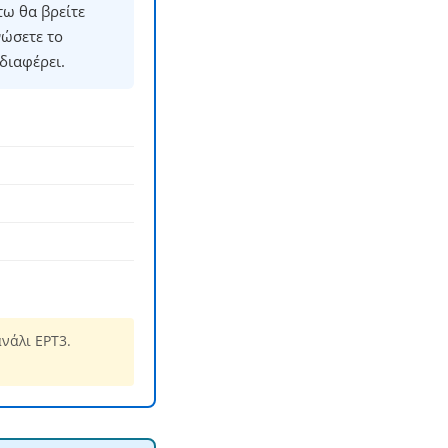
ω θα βρείτε
νώσετε το
διαφέρει.
νάλι ΕΡΤ3.