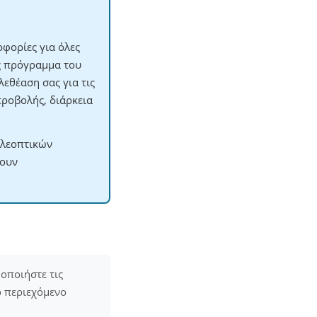
φορίες για όλες
ες πρόγραμμα του
εθέαση σας για τις
προβολής, διάρκεια
ηλεοπτικών
χουν
οποιήστε τις
ο περιεχόμενο