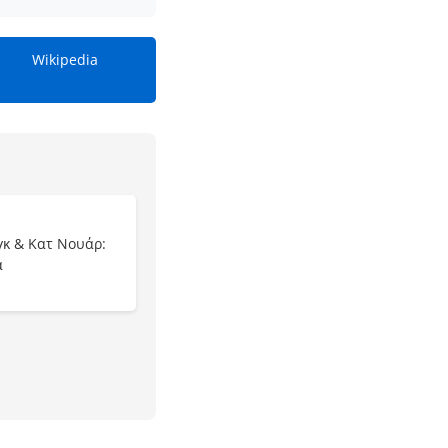
Wikipedia
γκ & Κατ Νουάρ:
α