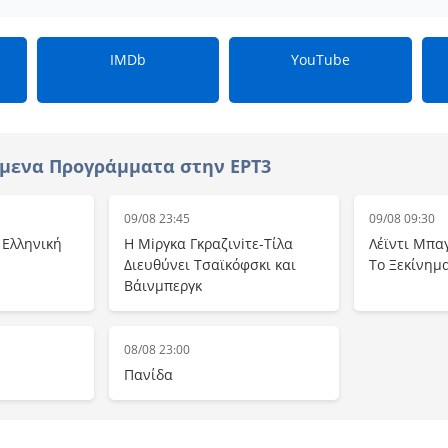
IMDb
YouTube
μενα Προγράμματα στην ΕΡΤ3
09/08 23:45
09/08 09:30
– Ελληνική
Η Μiργκα Γκραζινiτε-Τίλα
Λέϊντι Μπα
Διευθύνει Τσαϊκόφσκι και
Το Ξεκίνημ
Βάινμπεργκ
08/08 23:00
Πανίδα