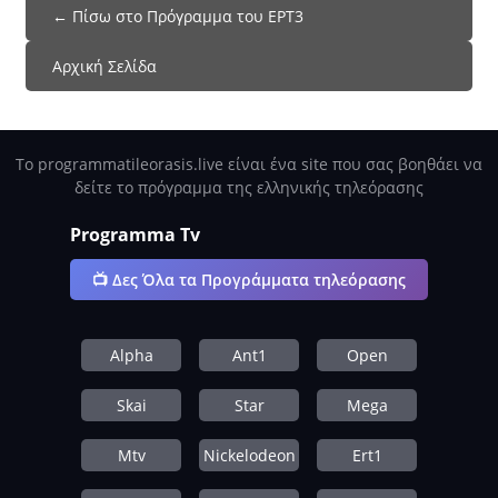
← Πίσω στο Πρόγραμμα του ΕΡΤ3
Αρχική Σελίδα
Το programmatileorasis.live είναι ένα site που σας βοηθάει να
δείτε το πρόγραμμα της ελληνικής τηλεόρασης
Programma Tv
📺 Δες Όλα τα Προγράμματα τηλεόρασης
Alpha
Ant1
Open
Skai
Star
Mega
Mtv
Nickelodeon
Ert1