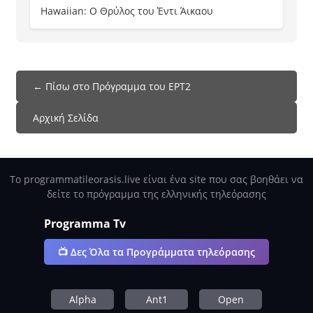
Hawaiian: Ο Θρύλος του Έντι Άικαου
← Πίσω στο Πρόγραμμα του ΕΡΤ2
Αρχική Σελίδα
Το programmatileorasis.live είναι ένα site που σας βοηθάει να
δείτε το πρόγραμμα της ελληνικής τηλεόρασης
Programma Tv
📺 Δες Όλα τα Προγράμματα τηλεόρασης
Alpha
Ant1
Open