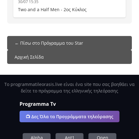
30/07 15:35
Two and a Half Men - 2ος Κύκλος
← Πίσω στο Πρόγραμμα του Star
Αρχική Σελίδα
Το programmatileorasis.live είναι ένα site που σας βοηθάει να
δείτε το πρόγραμμα της ελληνικής τηλεόρασης
Programma Tv
📺 Δες Όλα τα Προγράμματα τηλεόρασης
Alpha
Ant1
Open