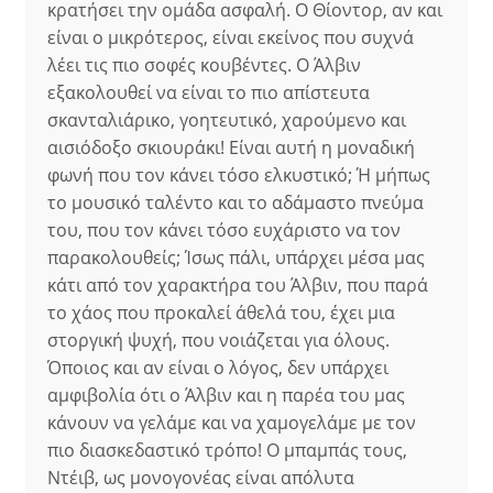
κρατήσει την ομάδα ασφαλή. Ο Θίοντορ, αν και
είναι ο μικρότερος, είναι εκείνος που συχνά
λέει τις πιο σοφές κουβέντες. Ο Άλβιν
εξακολουθεί να είναι το πιο απίστευτα
σκανταλιάρικο, γοητευτικό, χαρούμενο και
αισιόδοξο σκιουράκι! Είναι αυτή η μοναδική
φωνή που τον κάνει τόσο ελκυστικό; Ή μήπως
το μουσικό ταλέντο και το αδάμαστο πνεύμα
του, που τον κάνει τόσο ευχάριστο να τον
παρακολουθείς; Ίσως πάλι, υπάρχει μέσα μας
κάτι από τον χαρακτήρα του Άλβιν, που παρά
το χάος που προκαλεί άθελά του, έχει μια
στοργική ψυχή, που νοιάζεται για όλους.
Όποιος και αν είναι ο λόγος, δεν υπάρχει
αμφιβολία ότι ο Άλβιν και η παρέα του μας
κάνουν να γελάμε και να χαμογελάμε με τον
πιο διασκεδαστικό τρόπο! Ο μπαμπάς τους,
Ντέιβ, ως μονογονέας είναι απόλυτα