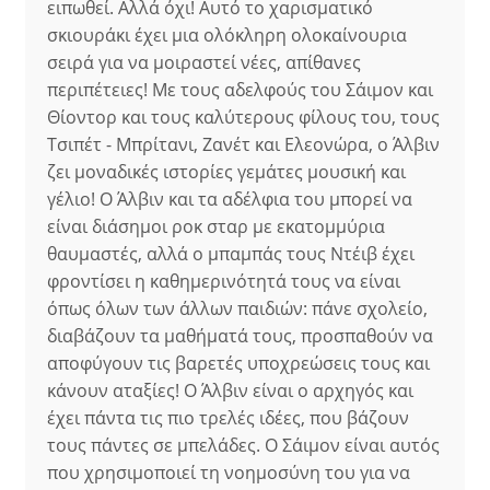
ειπωθεί. Αλλά όχι! Αυτό το χαρισματικό
σκιουράκι έχει μια ολόκληρη ολοκαίνουρια
σειρά για να μοιραστεί νέες, απίθανες
περιπέτειες! Με τους αδελφούς του Σάιμον και
Θίοντορ και τους καλύτερους φίλους του, τους
Τσιπέτ - Μπρίτανι, Ζανέτ και Ελεονώρα, ο Άλβιν
ζει μοναδικές ιστορίες γεμάτες μουσική και
γέλιο! Ο Άλβιν και τα αδέλφια του μπορεί να
είναι διάσημοι ροκ σταρ με εκατομμύρια
θαυμαστές, αλλά ο μπαμπάς τους Ντέιβ έχει
φροντίσει η καθημερινότητά τους να είναι
όπως όλων των άλλων παιδιών: πάνε σχολείο,
διαβάζουν τα μαθήματά τους, προσπαθούν να
αποφύγουν τις βαρετές υποχρεώσεις τους και
κάνουν αταξίες! Ο Άλβιν είναι ο αρχηγός και
έχει πάντα τις πιο τρελές ιδέες, που βάζουν
τους πάντες σε μπελάδες. Ο Σάιμον είναι αυτός
που χρησιμοποιεί τη νοημοσύνη του για να