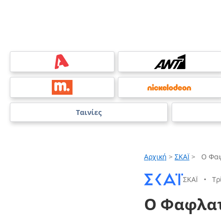
Ταινίες
Αρχική
>
ΣΚΑΪ
>
Ο Φα
ΣΚΑΪ
•
Τρ
Ο Φαφλα