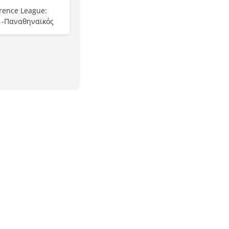
rence League:
 -Παναθηναϊκός