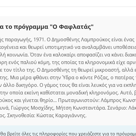
ια το πρόγραμμα "Ο Φαφλατάς"
ς παραγωγής, 1971. Ο Δημοσθένης Λαμπρούκος είναι ένας
κογένεια και θεωρεί υποτιμητικό να αναλαμβάνει υποθέσεις
λή κοινωνία. Όταν ένα καλοκαίρι αποφασίζει να κάνει διακ
όρη ενός παλιού κόμη, της οποίας τα κληρονομικά είχε αρν
ζε τον τίτλο της. Ο Δημοσθένης τη θεωρεί μικροαστή, αλλά
ης. Μια μέρα φθάνει στην Ύδρα ο κόντε Ρόζας, ο πατέρας τ
 άλλο δικηγόρο. Ο γάμος τους θα είναι λευκός για να εκπλ
 την οποία εκείνη καθίσταται μοναδική κληρονόμος. Αυτό, 
ούκος και γίνεται θηρίο... Πρωταγωνιστούν: Λάμπρος Κων
λυνά, Γιώργος Μοσχίδης, Μήτση Κωνσταντάρα. Σενάριο: Λάκ
ς. Σκηνοθεσία: Κώστας Καραγιάννης.
 θα βρείτε όλες τις πληροφορίες που χρειάζεστε για το πρόγρα