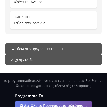
Φλόγα και Άνεμος
09/08 10:00
Γεύση από Ιρλανδία
← Πίσω στο Πρόγραμμα του ΕΡΤ1
Αρχική Σελίδα
Το programmatileorasis.live είναι ένα site που σας βοηθάει να
δείτε το πρόγραμμα της ελληνικής τηλεόρασης
Programma Tv
📺 Δες Όλα τα Προγράμματα τηλεόρασης