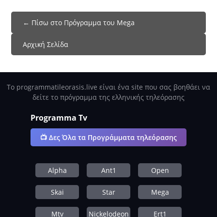
← Πίσω στο Πρόγραμμα του Mega
Αρχική Σελίδα
Το programmatileorasis.live είναι ένα site που σας βοηθάει να
δείτε το πρόγραμμα της ελληνικής τηλεόρασης
Programma Tv
📺 Δες Όλα τα Προγράμματα τηλεόρασης
Alpha
Ant1
Open
Skai
Star
Mega
Mtv
Nickelodeon
Ert1