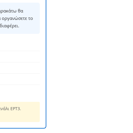
αρακάτω θα
α οργανώσετε το
διαφέρει.
νάλι ΕΡΤ3.