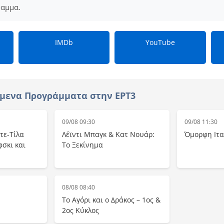
ραμμα.
IMDb
YouTube
μενα Προγράμματα στην ΕΡΤ3
09/08 09:30
09/08 11:30
τε-Τίλα
Λέϊντι Μπαγκ & Κατ Νουάρ:
Όμορφη Ιτα
φσκι και
Το Ξεκίνημα
08/08 08:40
Το Αγόρι και ο Δράκος – 1ος &
2ος Κύκλος