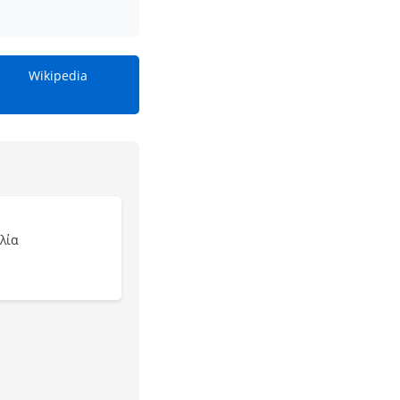
Wikipedia
λία