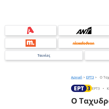
Ταινίες
Αρχική
>
ΕΡΤ3
>
Ο Τα
ΕΡΤ3
•
Κ
Ο Ταχυδρ