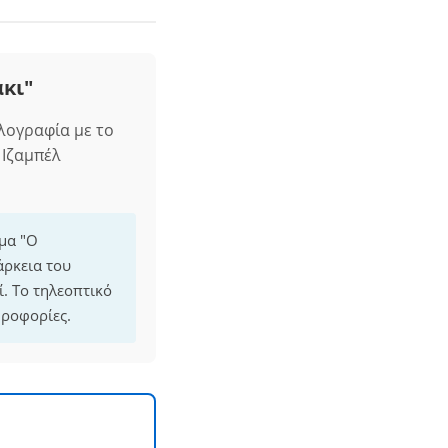
κι"
λογραφία με το
 Ιζαμπέλ
μμα "Ο
άρκεια του
. Το τηλεοπτικό
ηροφορίες.