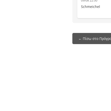
09/08 22:30
Schmeichel
← Πίσω στο Πρόγρ
Το programmatileorasis.live είναι ένα site
που σας βοηθάει να δείτε το πρόγραμμα της