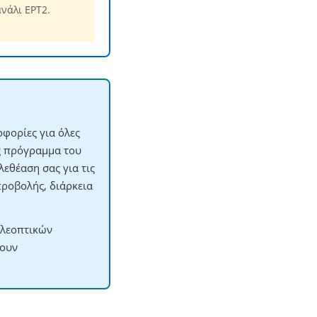
νάλι ΕΡΤ2.
φορίες για όλες
ες πρόγραμμα του
εθέαση σας για τις
προβολής, διάρκεια
ηλεοπτικών
χουν