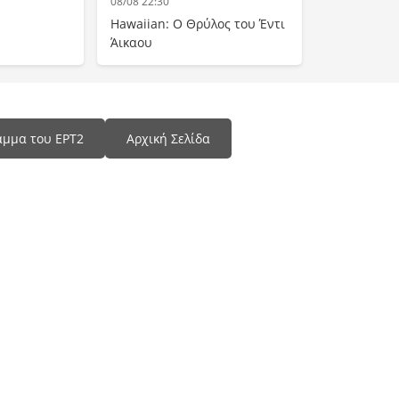
08/08 22:30
Hawaiian: Ο Θρύλος του Έντι
Άικαου
αμμα του ΕΡΤ2
Αρχική Σελίδα
Programma Tv