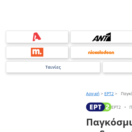
Ταινίες
Αρχική
>
ΕΡΤ2
>
Παγκό
ΕΡΤ2
•
Π
Παγκόσμι