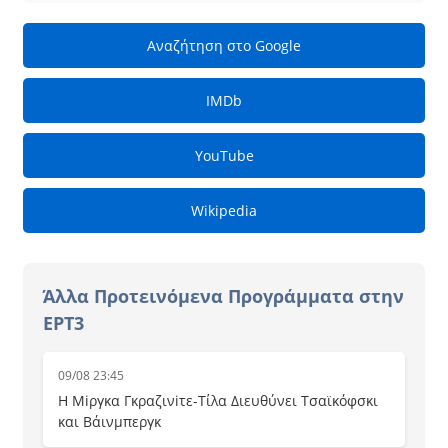
Αναζήτηση στο Google
IMDb
YouTube
Wikipedia
Άλλα Προτεινόμενα Προγράμματα στην
ΕΡΤ3
09/08 23:45
Η Μiργκα Γκραζινiτε-Τίλα Διευθύνει Τσαϊκόφσκι
και Βάινμπεργκ