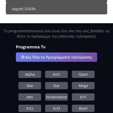
Αρχική Σελίδα
Το programmatileorasis.live είναι ένα site που σας βοηθάει να
δείτε το πρόγραμμα της ελληνικής τηλεόρασης
Programma Tv
📺 Δες Όλα τα Προγράμματα τηλεόρασης
Alpha
Ant1
Open
Skai
Star
Mega
Mtv
Nickelodeon
Ert1
Ert2
Ert3
Bouli