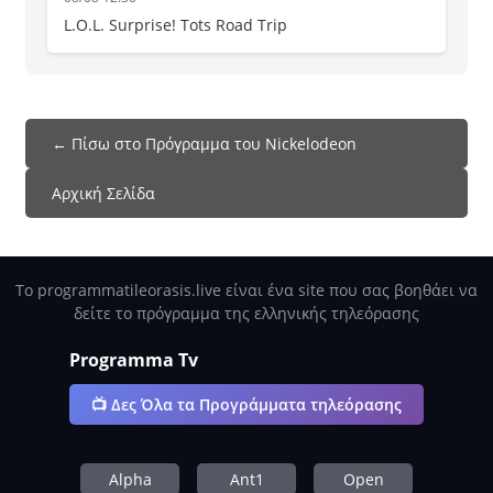
L.O.L. Surprise! Tots Road Trip
← Πίσω στο Πρόγραμμα του Nickelodeon
Αρχική Σελίδα
Το programmatileorasis.live είναι ένα site που σας βοηθάει να
δείτε το πρόγραμμα της ελληνικής τηλεόρασης
Programma Tv
📺 Δες Όλα τα Προγράμματα τηλεόρασης
Alpha
Ant1
Open