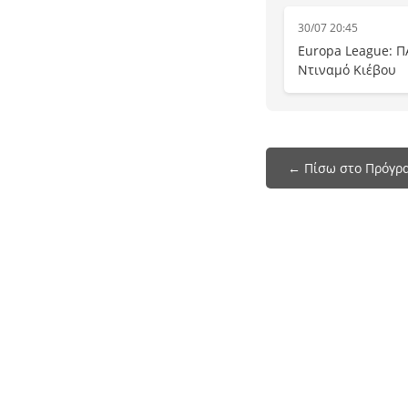
30/07 20:45
Europa League: Π
Ντιναμό Κιέβου
← Πίσω στο Πρόγρ
Το programmatileorasis.live είναι ένα site