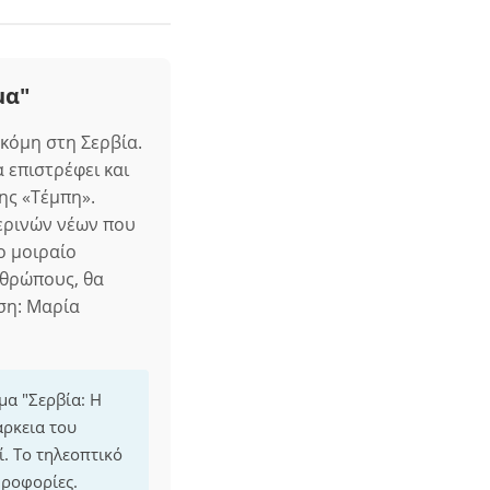
μα"
κόμη στη Σερβία.
 επιστρέφει και
ης «Τέμπη».
ερινών νέων που
ο μοιραίο
νθρώπους, θα
ση: Μαρία
μα "Σερβία: Η
άρκεια του
. Το τηλεοπτικό
ηροφορίες.