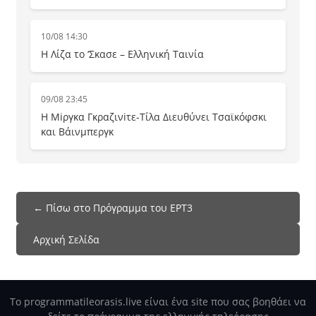
10/08 14:30
Η Λίζα το ‘Σκασε – Ελληνική Ταινία
09/08 23:45
Η Μiργκα Γκραζινiτε-Τίλα Διευθύνει Τσαϊκόφσκι
και Βάινμπεργκ
← Πίσω στο Πρόγραμμα του ΕΡΤ3
Αρχική Σελίδα
Το programmatileorasis.live είναι ένα site που σας βοηθάει να