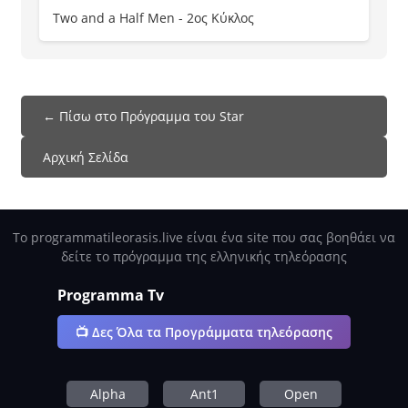
Two and a Half Men - 2ος Κύκλος
← Πίσω στο Πρόγραμμα του Star
Αρχική Σελίδα
Το programmatileorasis.live είναι ένα site που σας βοηθάει να
δείτε το πρόγραμμα της ελληνικής τηλεόρασης
Programma Tv
📺 Δες Όλα τα Προγράμματα τηλεόρασης
Alpha
Ant1
Open