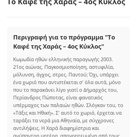
Το Καφέ της Χαράς – 4ος Κύκλος
Περιγραφή για το πρόγραμμα "Το
Καφέ της Χαράς – 4ος Κύκλος"
Κωμωδία ηθών ελληνικής παραγωγής 2003.
21ος αιώνας. Παγκοσμιοποίηση, αστυφιλία,
μόλυνση, άγχος, στρες. Παντού; Όχι, υπάρχει
ένα χωριό που αντιστέκεται σ' όλα αυτά, μόνο
που το παρακάνει λίγο γιατί ο Δήμαρχός του,
Περίανδρος Πώποτας, είναι φανατικός
υπέρμαχος των παλαιών ηθών. Σλόγκαν του, το
«Τάξις και Ηθική». Σ' αυτό το χωριό, έρχεται να
ταράξει τα νερά μια Αθηναία, με σύγχρονες
αντιλήψεις. Η Χαρά διαφημίστρια και
ανύπαντρη μητέρα, απογοητευμένη από τους