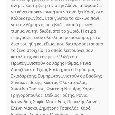
άντρες και τη ζωή της στην Αθήνα, αποφασίζει
να κάνει αποκέντρωση και να ανοίξει Καφέ, στο
Κολοκοτρωνίτσι. Έτσι γίνεται το κόκκινο πανί
για τον Δήμαρχο, που βάζει σκοπό με κάθε
τίμημα να την διώξει από το χωριό. Η σειρά
περιγράφει έναν ολόκληρο μικρόκοσμο, με τα
δικά του ήθη και έθιμα, που διαταράσσεται από
το ξένο στοιχείο, το οποίο λειτουργεί σαν
καταλύτης για την μετεξέλιξή του.
Πρωταγωνιστούν οι: Χάρης Ρώμας, Ρένια
Λουιζίδου, η Τζόυς Ευείδη, και ο Γεράσιμος
Σκιαδαρέσης. Συμπρωταγωνιστούν οι: Βασίλης
Χαλακατεβάκης, Κώστας Φλοκατούλας,
Χριστίνα Τσάφου, Φωτεινή Ντεμίρη, Χάρης
Γρηγορόπουλος, Στέλιος Γούτης, Ράνια
Ιωαννίδου, Σοφία Μουτίδου, Περικλής Λιανός,
Ελένη Λιάσκα, Δημήτρης Τσακαλάς, Χαρά
Ισμύρου, Δημήτρης Μαχαίρας, Γιάννης