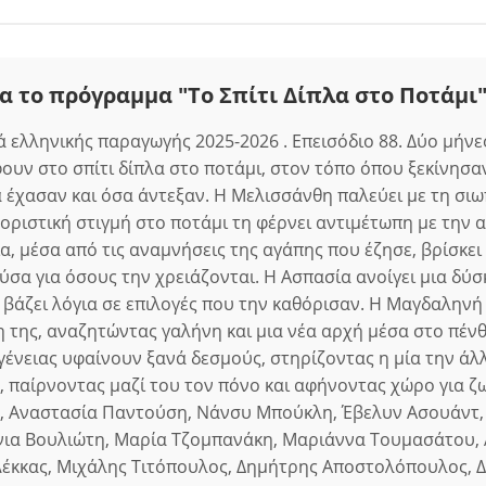
α το πρόγραμμα "Το Σπίτι Δίπλα στο Ποτάμι
 ελληνικής παραγωγής 2025-2026 . Επεισόδιο 88. Δύο μήνες
ουν στο σπίτι δίπλα στο ποτάμι, στον τόπο όπου ξεκίνησα
έχασαν και όσα άντεξαν. Η Μελισσάνθη παλεύει με τη σιω
θοριστική στιγμή στο ποτάμι τη φέρνει αντιμέτωπη με την 
ία, μέσα από τις αναμνήσεις της αγάπης που έζησε, βρίσκε
ύσα για όσους την χρειάζονται. Η Ασπασία ανοίγει μια δύ
ι βάζει λόγια σε επιλογές που την καθόρισαν. Η Μαγδαληνή
η της, αναζητώντας γαλήνη και μια νέα αρχή μέσα στο πένθ
ογένειας υφαίνουν ξανά δεσμούς, στηρίζοντας η μία την άλ
, παίρνοντας μαζί του τον πόνο και αφήνοντας χώρο για ζ
, Αναστασία Παντούση, Νάνσυ Μπούκλη, Έβελυν Ασουάντ,
νια Βουλιώτη, Μαρία Τζομπανάκη, Μαριάννα Τουμασάτου,
έκκας, Μιχάλης Τιτόπουλος, Δημήτρης Αποστολόπουλος, Δ