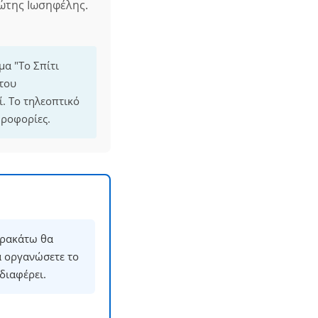
ώτης Ιωσηφέλης.
μα "Το Σπίτι
 του
. Το τηλεοπτικό
ηροφορίες.
αρακάτω θα
α οργανώσετε το
διαφέρει.