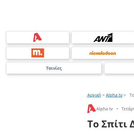
Ταινίες
Αρχική
>
Alpha tv
>
Το
Alpha tv
•
Τετάρ
Το Σπίτι 