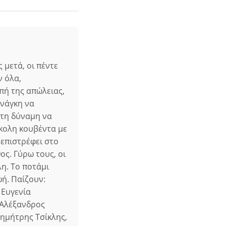
"
 μετά, οι πέντε
ν όλα,
πή της απώλειας,
ανάγκη να
ι τη δύναμη να
σκολη κουβέντα με
 επιστρέφει στο
ος. Γύρω τους, οι
λη. Το ποτάμι
ωή. Παίζουν:
 Ευγενία
 Αλέξανδρος
ημήτρης Τσίκλης,