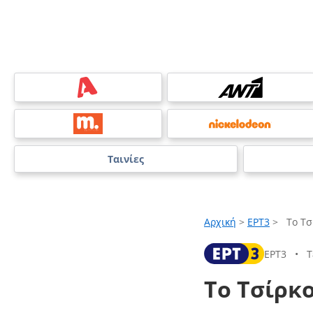
Ταινίες
Αρχική
>
ΕΡΤ3
>
Το Τσ
ΕΡΤ3
•
Τ
Το Τσίρκ