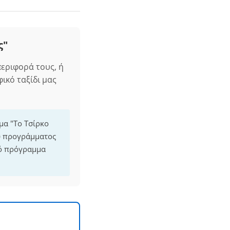
ς"
εριφορά τους, ή
ικό ταξίδι μας
μα "Το Τσίρκο
ου προγράμματος
κό πρόγραμμα