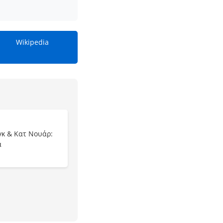
Wikipedia
γκ & Κατ Νουάρ:
α