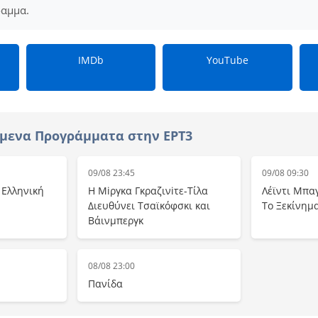
ραμμα.
IMDb
YouTube
μενα Προγράμματα στην ΕΡΤ3
09/08 23:45
09/08 09:30
– Ελληνική
Η Μiργκα Γκραζινiτε-Τίλα
Λέϊντι Μπα
Διευθύνει Τσαϊκόφσκι και
Το Ξεκίνημ
Βάινμπεργκ
08/08 23:00
Πανίδα