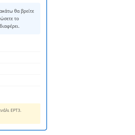
ακάτω θα βρείτε
νώσετε το
διαφέρει.
νάλι ΕΡΤ3.