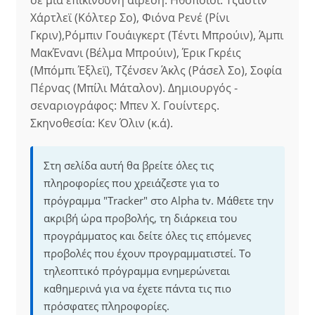
σε μια επικίνδυνη αίρεση. Ηθοποιοί: Τζάστιν
Χάρτλεϊ (Κόλτερ Σο), Φιόνα Ρενέ (Ρίνι
Γκριν),Ρόμπιν Γουάιγκερτ (Τέντι Μπρούιν), Άμπι
ΜακΈνανι (Βέλμα Μπρούιν), Έρικ Γκρέις
(Μπόμπι Έξλεϊ), Τζένσεν Άκλς (Ράσελ Σο), Σοφία
Πέρνας (Μπίλι Μάταλον). Δημιουργός -
σεναριογράφος: Μπεν Χ. Γουίντερς.
Σκηνοθεσία: Κεν Όλιν (κ.ά).
Στη σελίδα αυτή θα βρείτε όλες τις
πληροφορίες που χρειάζεστε για το
πρόγραμμα "Tracker" στο Alpha tv. Μάθετε την
ακριβή ώρα προβολής, τη διάρκεια του
προγράμματος και δείτε όλες τις επόμενες
προβολές που έχουν προγραμματιστεί. Το
τηλεοπτικό πρόγραμμα ενημερώνεται
καθημερινά για να έχετε πάντα τις πιο
πρόσφατες πληροφορίες.