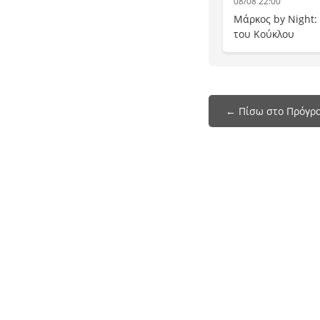
08/08 22:00
Μάρκος by Night:
του Κούκλου
← Πίσω στο Πρόγρ
Το programmatileorasis.live είναι ένα site
που σας βοηθάει να δείτε το πρόγραμμα της