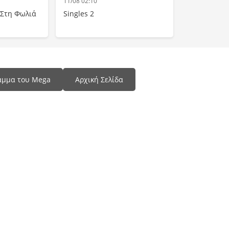
11/08 02:10
 Στη Φωλιά
Singles 2
αμμα του Mega
Αρχική Σελίδα
Programma Tv