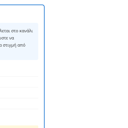
εται στο κανάλι
ώστε να
α στιγμή από