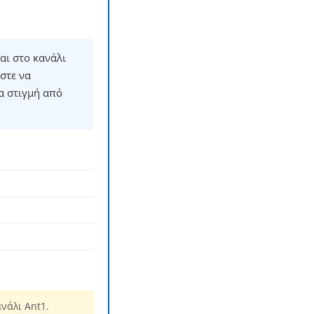
αι στο κανάλι
στε να
α στιγμή από
νάλι Ant1.