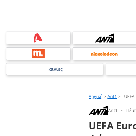
Ταινίες
Αρχική
>
Ant1
>
UEFA 
Ant1
•
Πέμπ
UEFA Eur