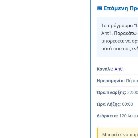
📅 Επόμενη Π
Το πρόγραμμα "U
Ant1. Παρακάτω 
μπορέσετε να ορ
αυτό που σας εν
Κανάλι:
Ant1
Ημερομηνία:
Πέμπτ
Ώρα Έναρξης:
22:0
Ώρα Λήξης:
00:00
Διάρκεια:
120 λεπτ
Μπορείτε να παρ