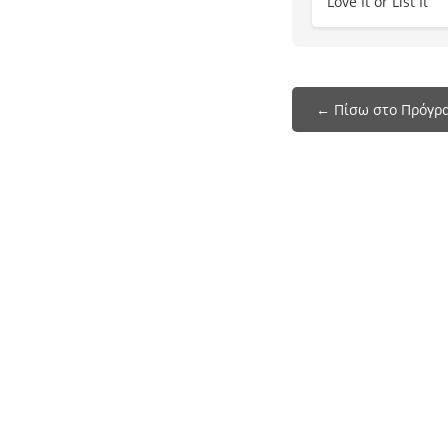
Love It or List It
← Πίσω στο Πρόγρα
Το programmatileorasis.live είναι ένα site
που σας βοηθάει να δείτε το πρόγραμμα της
ελληνικής τηλεόρασης