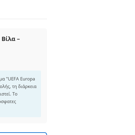
 Βίλα –
μμα "UEFA Europa
ολής, τη διάρκεια
στεί. Το
όσφατες