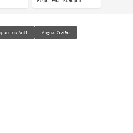
Έτερος Εγώ - Κάθαρσις
μμα του Ant1
Αρχική Σελίδα
Programma Tv
📺 Δες Όλα τα Προγράμματα τηλεόρασης