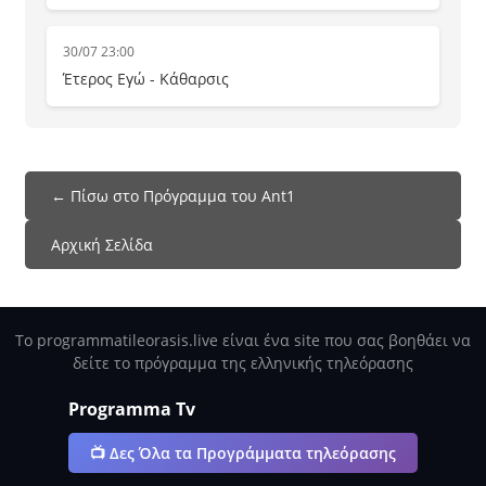
30/07 23:00
Έτερος Εγώ - Κάθαρσις
← Πίσω στο Πρόγραμμα του Ant1
Αρχική Σελίδα
Το programmatileorasis.live είναι ένα site που σας βοηθάει να
δείτε το πρόγραμμα της ελληνικής τηλεόρασης
Programma Tv
📺 Δες Όλα τα Προγράμματα τηλεόρασης