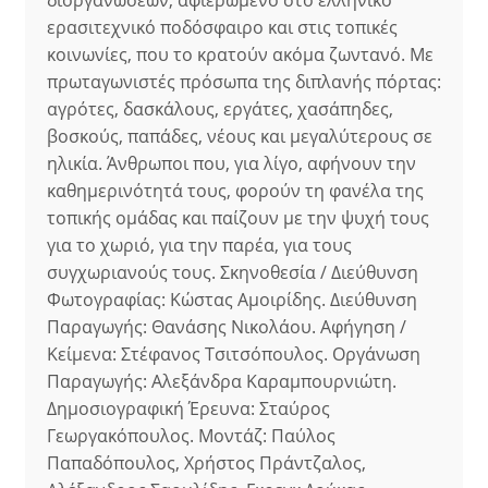
διοργανώσεων, αφιερωμένο στο ελληνικό
ερασιτεχνικό ποδόσφαιρο και στις τοπικές
κοινωνίες, που το κρατούν ακόμα ζωντανό. Με
πρωταγωνιστές πρόσωπα της διπλανής πόρτας:
αγρότες, δασκάλους, εργάτες, χασάπηδες,
βοσκούς, παπάδες, νέους και μεγαλύτερους σε
ηλικία. Άνθρωποι που, για λίγο, αφήνουν την
καθημερινότητά τους, φορούν τη φανέλα της
τοπικής ομάδας και παίζουν με την ψυχή τους
για το χωριό, για την παρέα, για τους
συγχωριανούς τους. Σκηνοθεσία / Διεύθυνση
Φωτογραφίας: Κώστας Αµοιρίδης. Διεύθυνση
Παραγωγής: Θανάσης Νικολάου. Αφήγηση /
Κείμενα: Στέφανος Τσιτσόπουλος. Οργάνωση
Παραγωγής: Αλεξάνδρα Καραµπουρνιώτη.
Δηµοσιογραφική Έρευνα: Σταύρος
Γεωργακόπουλος. Μοντάζ: Παύλος
Παπαδόπουλος, Χρήστος Πράντζαλος,